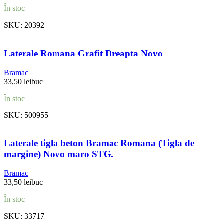
În stoc
SKU:
20392
Laterale Romana Grafit Dreapta Novo
Bramac
33,50
lei
buc
În stoc
SKU:
500955
Laterale tigla beton Bramac Romana (Tigla de
margine) Novo maro STG.
Bramac
33,50
lei
buc
În stoc
SKU:
33717