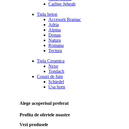
Carlige Jgheab
Tigla beton
Accesorii Bramac
Adria
Alpina
Donau
Natura
Romana
Tectura
Tigla Ceramica
Nexe
Tondach
Cosuri de fum
Schiedel
Usa horn
Alege acoperisul preferat
Profita de ofertele noastre
Vezi produsele