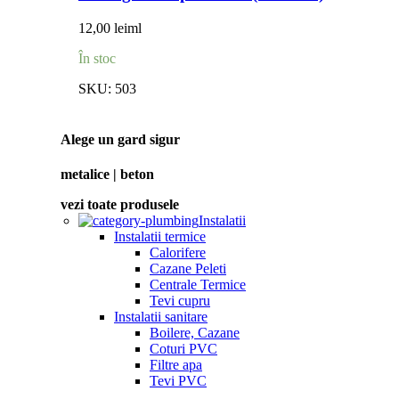
12,00
lei
ml
În stoc
SKU:
503
Alege un gard sigur
metalice | beton
vezi toate produsele
Instalatii
Instalatii termice
Calorifere
Cazane Peleti
Centrale Termice
Tevi cupru
Instalatii sanitare
Boilere, Cazane
Coturi PVC
Filtre apa
Tevi PVC