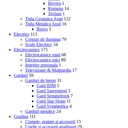
Reviva
1
Romana
14
Tectura
1
Tigla Ceramica Arad
122
Tigla Metalica Arad
16
Bravo
3
Electrice
113
Corpuri de Iluminat
79
Scule Electrice
34
Electrocasnice
175
Electrocasnice mari
68
Electrocasnice mici
89
Ingrijire personala
1
Televizoare & Mutimedia
17
Garduri
59
Garduri de beton
31
Gard IDM
5
Gard Sareroprod
3
Gard Semmelrock
7
Gard Star Stone
11
Gard Symmetrica
4
Garduri metalice
24
Gradina
111
Cismele, gratare si accesorii
15
Unelte si accesorii gradinarit
29