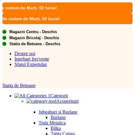
Lun
em de Marți, 02 Iunie!
Magazin Centru - Deschis
Magazin Bricolaj - Deschis
Statia de Betoane - Deschis
Despre noi
Intrebari frecvente
Sfatul Expertului
Statia de Betoane
Categorii
Acoperisuri
Jgheaburi si Burlane
Burlane
Tigla Metalica
Bilka
Tabla Cutata