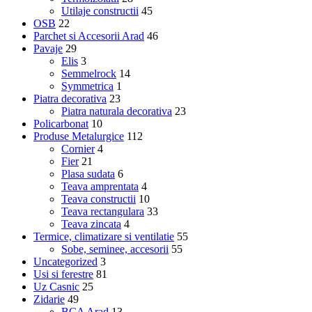
Utilaje constructii
45
OSB
22
Parchet si Accesorii Arad
46
Pavaje
29
Elis
3
Semmelrock
14
Symmetrica
1
Piatra decorativa
23
Piatra naturala decorativa
23
Policarbonat
10
Produse Metalurgice
112
Cornier
4
Fier
21
Plasa sudata
6
Teava amprentata
4
Teava constructii
10
Teava rectangulara
33
Teava zincata
4
Termice, climatizare si ventilatie
55
Sobe, seminee, accesorii
55
Uncategorized
3
Usi si ferestre
81
Uz Casnic
25
Zidarie
49
BCA Arad
13