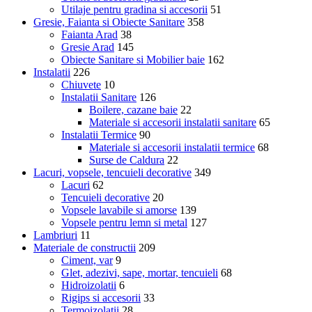
Utilaje pentru gradina si accesorii
51
Gresie, Faianta si Obiecte Sanitare
358
Faianta Arad
38
Gresie Arad
145
Obiecte Sanitare si Mobilier baie
162
Instalatii
226
Chiuvete
10
Instalatii Sanitare
126
Boilere, cazane baie
22
Materiale si accesorii instalatii sanitare
65
Instalatii Termice
90
Materiale si accesorii instalatii termice
68
Surse de Caldura
22
Lacuri, vopsele, tencuieli decorative
349
Lacuri
62
Tencuieli decorative
20
Vopsele lavabile si amorse
139
Vopsele pentru lemn si metal
127
Lambriuri
11
Materiale de constructii
209
Ciment, var
9
Glet, adezivi, sape, mortar, tencuieli
68
Hidroizolatii
6
Rigips si accesorii
33
Termoizolatii
28