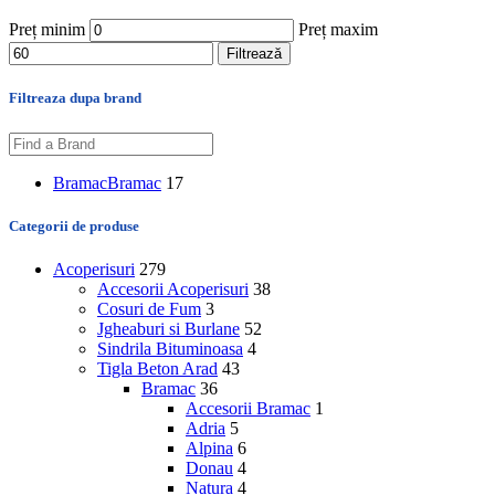
Preț minim
Preț maxim
Filtrează
Filtreaza dupa brand
Bramac
Bramac
17
Categorii de produse
Acoperisuri
279
Accesorii Acoperisuri
38
Cosuri de Fum
3
Jgheaburi si Burlane
52
Sindrila Bituminoasa
4
Tigla Beton Arad
43
Bramac
36
Accesorii Bramac
1
Adria
5
Alpina
6
Donau
4
Natura
4