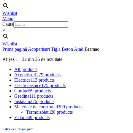
Wishlist
Menu
Cauta
×
Wishlist
Prima pagină
Acoperisuri
Tigla Beton Arad
Bramac
Afișez 1 - 32 din 36 de rezultate
All
products
Acoperisuri
279 products
Electrice
113 products
Electrocasnice
175 products
Garduri
59 products
Gradina
111 products
Instalatii
226 products
Materiale de constructii
209 products
Termoizolatii
28 products
Zidarie
49 products
Filreaza dupa pret