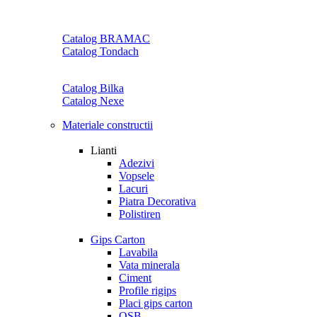
Catalog BRAMAC
Catalog Tondach
Catalog Bilka
Catalog Nexe
Materiale constructii
Lianti
Adezivi
Vopsele
Lacuri
Piatra Decorativa
Polistiren
Gips Carton
Lavabila
Vata minerala
Ciment
Profile rigips
Placi gips carton
OSB