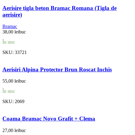
Aerisire tigla beton Bramac Romana (Tigla de
aerisire)
Bramac
38,00
lei
buc
În stoc
SKU:
33721
Aerisiri Alpina Protector Brun Roscat Inchis
55,00
lei
buc
În stoc
SKU:
2069
Coama Bramac Novo Grafit + Clema
27,00
lei
buc