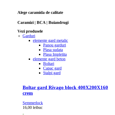
Alege caramida de calitate
Caramizi | BCA | Buiandrugi
Vezi produsele
Garduri
elemente gard metalic
Panou garduri
Plasa sudata
Plasa Impletita
elemente gard beton
Boltari
Capac gard
Stalpi gard
Boltar gard Rivago block 400X200X160
crem
Semmerlock
16,00
lei
buc