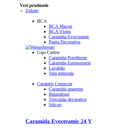
Vezi produsele
Zidarie
BCA
BCA Macon
BCA Ytong
Caramida Evoceramic
Piatra Decorativa
Gips Carton
Caramida Porotherm
Caramida Europoroton
Lavabila
Vata minerala
Caramizi Cemacon
Caramida aparenta
Buiandrugi
Tencuiala decorativa
Silicon
Caramida Evoceramic 24 V