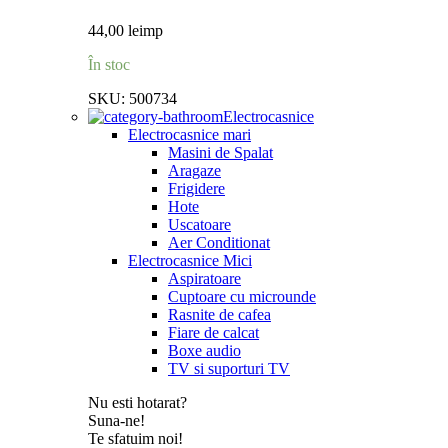
44,00
lei
mp
În stoc
SKU:
500734
Electrocasnice
Electrocasnice mari
Masini de Spalat
Aragaze
Frigidere
Hote
Uscatoare
Aer Conditionat
Electrocasnice Mici
Aspiratoare
Cuptoare cu microunde
Rasnite de cafea
Fiare de calcat
Boxe audio
TV si suporturi TV
Nu esti hotarat?
Suna-ne!
Te sfatuim noi!