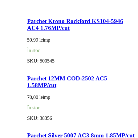
Parchet Krono Rockford KS104-5946
AC4 1.76MP/cut
59,99
lei
mp
În stoc
SKU:
500545
Parchet 12MM COD:2502 AC5
1.58MP/cut
70,00
lei
mp
În stoc
SKU:
38356
Parchet Silver 5007 AC3 8mm 1.85MP/cut