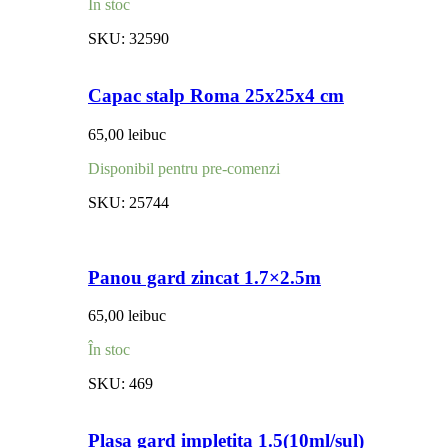
În stoc
SKU:
32590
Capac stalp Roma 25x25x4 cm
65,00
lei
buc
Disponibil pentru pre-comenzi
SKU:
25744
Panou gard zincat 1.7×2.5m
65,00
lei
buc
În stoc
SKU:
469
Plasa gard impletita 1.5(10ml/sul)