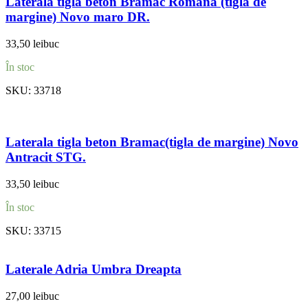
Laterala tigla beton Bramac Romana (tigla de
margine) Novo maro DR.
33,50
lei
buc
În stoc
SKU:
33718
Laterala tigla beton Bramac(tigla de margine) Novo
Antracit STG.
33,50
lei
buc
În stoc
SKU:
33715
Laterale Adria Umbra Dreapta
27,00
lei
buc