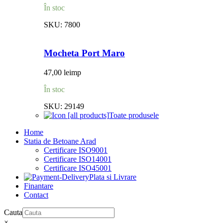
În stoc
SKU:
7800
Mocheta Port Maro
47,00
lei
mp
În stoc
SKU:
29149
Toate produsele
Home
Statia de Betoane Arad
Certificare ISO9001
Certificare ISO14001
Certificare ISO45001
Plata si Livrare
Finantare
Contact
Cauta
×