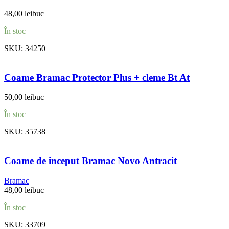
48,00
lei
buc
În stoc
SKU:
34250
Coame Bramac Protector Plus + cleme Bt At
50,00
lei
buc
În stoc
SKU:
35738
Coame de inceput Bramac Novo Antracit
Bramac
48,00
lei
buc
În stoc
SKU:
33709