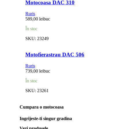
Motocoasa DAC 310
Ruris
589,00
lei
buc
În stoc
SKU:
23249
Motofierastrau DAC 506
Ruris
739,00
lei
buc
În stoc
SKU:
23261
Cumpara o motocoasa
Ingrijeste-ti singur gradina
Vezi produsele