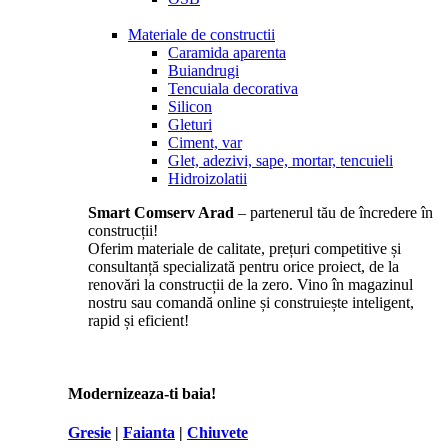
Materiale de constructii
Caramida aparenta
Buiandrugi
Tencuiala decorativa
Silicon
Gleturi
Ciment, var
Glet, adezivi, sape, mortar, tencuieli
Hidroizolatii
Smart Comserv Arad
– partenerul tău de încredere în
construcții!
Oferim materiale de calitate, prețuri competitive și
consultanță specializată pentru orice proiect, de la
renovări la construcții de la zero. Vino în magazinul
nostru sau comandă online și construiește inteligent,
rapid și eficient!
Modernizeaza-ti baia!
Gresie
|
Faianta
|
Chiuvete