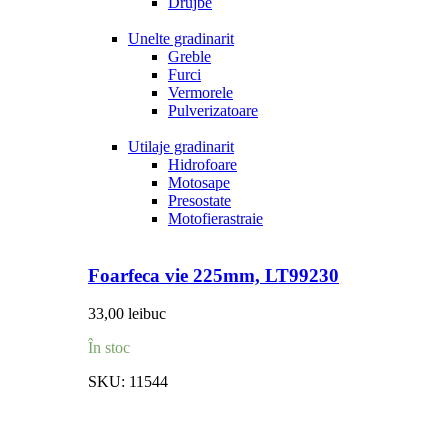
Drujbe
Unelte gradinarit
Greble
Furci
Vermorele
Pulverizatoare
Utilaje gradinarit
Hidrofoare
Motosape
Presostate
Motofierastraie
Foarfeca vie 225mm, LT99230
33,00
lei
buc
În stoc
SKU:
11544