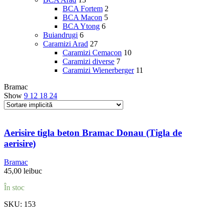
BCA Fortem
2
BCA Macon
5
BCA Ytong
6
Buiandrugi
6
Caramizi Arad
27
Caramizi Cemacon
10
Caramizi diverse
7
Caramizi Wienerberger
11
Bramac
Show
9
12
18
24
Aerisire tigla beton Bramac Donau (Tigla de
aerisire)
Bramac
45,00
lei
buc
În stoc
SKU:
153