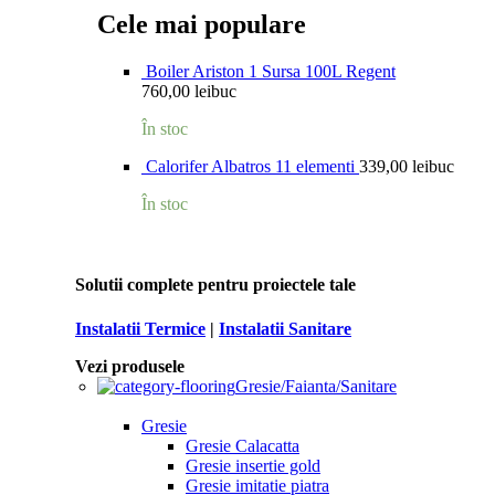
Cele mai populare
Boiler Ariston 1 Sursa 100L Regent
760,00
lei
buc
În stoc
Calorifer Albatros 11 elementi
339,00
lei
buc
În stoc
Solutii complete pentru proiectele tale
Instalatii Termice
|
Instalatii Sanitare
Vezi produsele
Gresie/Faianta/Sanitare
Gresie
Gresie Calacatta
Gresie insertie gold
Gresie imitatie piatra