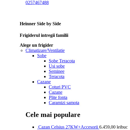
0257467488
Heinner Side by Side
Frigiderul intregii familii
Alege un frigider
Climatizare/Ventilatie
Sobe
Sobe Teracota
Usi sobe
Seminee
Teracota
Cazane
Coturi PVC
Cazane
Plite fonta
Caramizi samota
Cele mai populare
Cazan Celsius 27KW+Accesorii
6.459,00
lei
buc