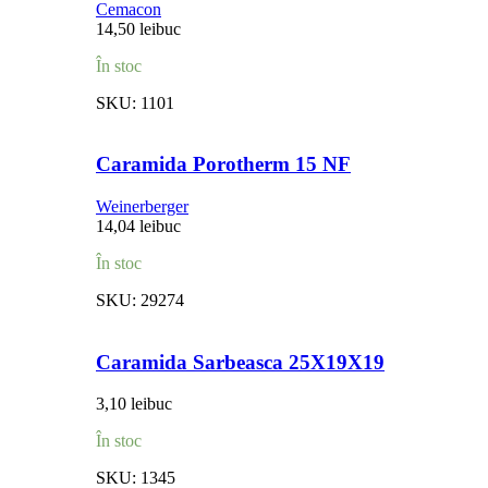
Cemacon
14,50
lei
buc
În stoc
SKU:
1101
Caramida Porotherm 15 NF
Weinerberger
14,04
lei
buc
În stoc
SKU:
29274
Caramida Sarbeasca 25X19X19
3,10
lei
buc
În stoc
SKU:
1345