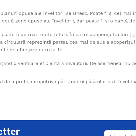
nuri opuse ale învelitorii se unesc. Poate fi și cel mai î
două zone opuse ale învelitorii, dar poate fi și o pantă de 
 poate fi de mai multe feluri. În cazul acoperișului din țig
ma circulară reprezintă partea cea mai de sus a acoperișul
lane
Tigla beton
nte de etanșare cum ar fi:
Tigla Ceramica
Accesorii Bramac
țând o ventilare eficientă a învelitorii. De asemenea, nu p
Nexe
Adria
Tondach
Alpina
 de a proteja împotriva pătrunderii păsărilor sub învelito
Donau
Cosuri de fum
Natura
Schiedel
Romana
Usa horn
Tectura
tter