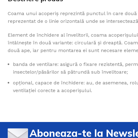
Coama unui acoperiș reprezintă punctul în care două pla
reprezentat de o linie orizontală unde se intersectează 
Element de închidere al învelitorii, coama acoperișului
întâlnește în două variante: circulară și dreaptă. Coa
Jgheaburi si Bur
două ape, iar pentru montarea ei sunt necesare eleme
Burlane
banda de ventilare: asigură o fixare rezistentă, permi
insectelor/păsărilor să pătrundă sub învelitoare;
Tigla Metalica
opțional, capace de închidere: au, de asemenea, rolul
Bilka
ventilației corecte a acoperișului.
Tabla Cutata
Carlige Jgheab
Aboneaza-te la Newsle