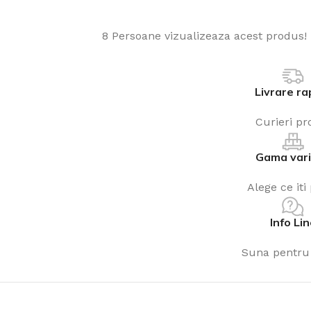
8
Persoane vizualizeaza acest produs!
Livrare ra
Curieri pro
Gama var
Alege ce iti
Info Li
Suna pentru 