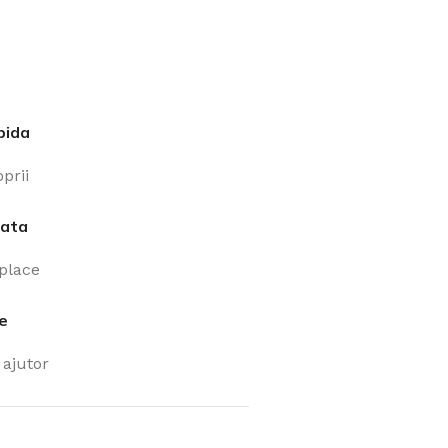
pida
prii
iata
 place
ne
ajutor