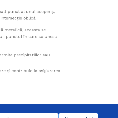
nalt punct al unui acoperiș,
intersecție oblică.
lă metalică, aceasta se
Alege acoperisul
ui, punctul în care se unesc
preferat
Profita de ofertele noastre
ermite precipitațiilor sau
Vezi produsele
are și contribuie la asigurarea