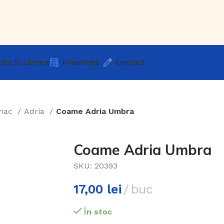
ata Si Livrare
Finantare
Contact
mac
Adria
Coame Adria Umbra
Coame Adria Umbra
SKU:
20393
17,00
lei
buc
În stoc