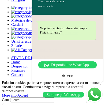
Timp mediu de raspuns:
cateva minute
Acoperisuri
Electrice
Electrocasnice
Materiale de constructii
Garduri
Va putem ajuta cu informatii despre
Gradina
Plata si Livrare?
Gresie | Faianta | Sanitare
Instalatii
Usi si ferestre
Zidarie
Toate produsele
STATIA DE BETOANE
Home
Disponibili pe WhatsApp
Despre noi
Finantare
Contact
🟢 Online
Folosim cookies pentru a va putea oferi o experienta cat mai buna pe
site-ul nostru. Continuarea navigarii reprezinta acceptul
dumneavoastra.
Scrie-ne pe WhatsApp
More info
Accept
Cauta
×