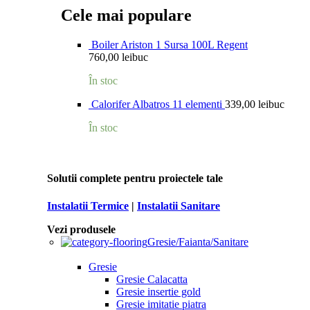
Cele mai populare
Boiler Ariston 1 Sursa 100L Regent
760,00
lei
buc
În stoc
Calorifer Albatros 11 elementi
339,00
lei
buc
În stoc
Solutii complete pentru proiectele tale
Instalatii Termice
|
Instalatii Sanitare
Vezi produsele
Gresie/Faianta/Sanitare
Gresie
Gresie Calacatta
Gresie insertie gold
Gresie imitatie piatra