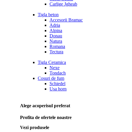
Carlige Jgheab
Tigla beton
Accesorii Bramac
Adria
Alpina
Donau
Natura
Romana
Tectura
Tigla Ceramica
Nexe
Tondach
Cosuri de fum
Schiedel
Usa horn
Alege acoperisul preferat
Profita de ofertele noastre
Vezi produsele