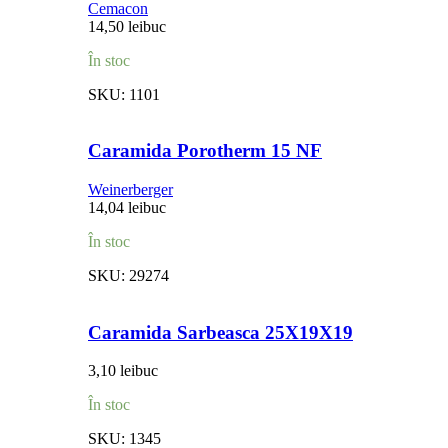
Cemacon
14,50
lei
buc
În stoc
SKU:
1101
Caramida Porotherm 15 NF
Weinerberger
14,04
lei
buc
În stoc
SKU:
29274
Caramida Sarbeasca 25X19X19
3,10
lei
buc
În stoc
SKU:
1345