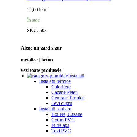
12,00
lei
ml
În stoc
SKU:
503
Alege un gard sigur
metalice | beton
vezi toate produsele
Instalatii
Instalatii termice
Calorifere
Cazane Peleti
Centrale Termice
Tevi cupru
Instalatii sanitare
Boilere, Cazane
Coturi PVC
Filtre apa
Tevi PVC