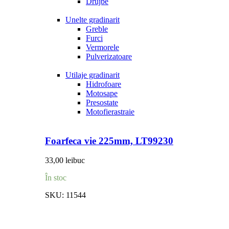
Drujbe
Unelte gradinarit
Greble
Furci
Vermorele
Pulverizatoare
Utilaje gradinarit
Hidrofoare
Motosape
Presostate
Motofierastraie
Foarfeca vie 225mm, LT99230
33,00
lei
buc
În stoc
SKU:
11544