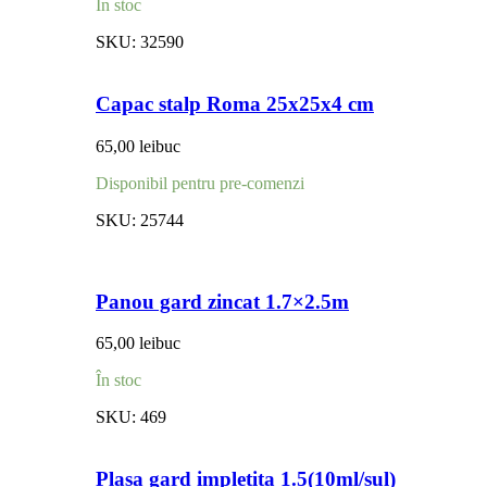
În stoc
SKU:
32590
Capac stalp Roma 25x25x4 cm
65,00
lei
buc
Disponibil pentru pre-comenzi
SKU:
25744
Panou gard zincat 1.7×2.5m
65,00
lei
buc
În stoc
SKU:
469
Plasa gard impletita 1.5(10ml/sul)