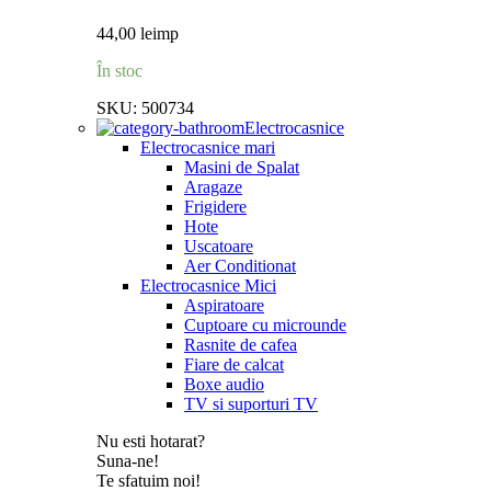
44,00
lei
mp
În stoc
SKU:
500734
Electrocasnice
Electrocasnice mari
Masini de Spalat
Aragaze
Frigidere
Hote
Uscatoare
Aer Conditionat
Electrocasnice Mici
Aspiratoare
Cuptoare cu microunde
Rasnite de cafea
Fiare de calcat
Boxe audio
TV si suporturi TV
Nu esti hotarat?
Suna-ne!
Te sfatuim noi!