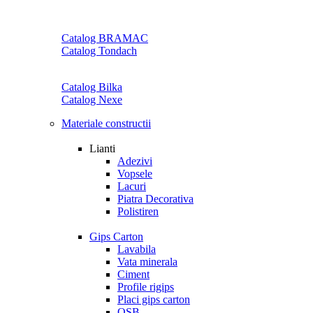
Catalog BRAMAC
Catalog Tondach
Catalog Bilka
Catalog Nexe
Materiale constructii
Lianti
Adezivi
Vopsele
Lacuri
Piatra Decorativa
Polistiren
Gips Carton
Lavabila
Vata minerala
Ciment
Profile rigips
Placi gips carton
OSB