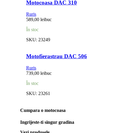
Motocoasa DAC 310
Ruris
589,00
lei
buc
În stoc
SKU:
23249
Motofierastrau DAC 506
Ruris
739,00
lei
buc
În stoc
SKU:
23261
Cumpara o motocoasa
Ingrijeste-ti singur gradina
Vezi produsele