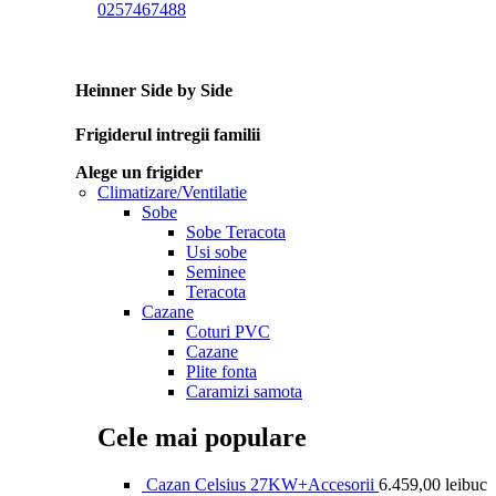
0257467488
Heinner Side by Side
Frigiderul intregii familii
Alege un frigider
Climatizare/Ventilatie
Sobe
Sobe Teracota
Usi sobe
Seminee
Teracota
Cazane
Coturi PVC
Cazane
Plite fonta
Caramizi samota
Cele mai populare
Cazan Celsius 27KW+Accesorii
6.459,00
lei
buc