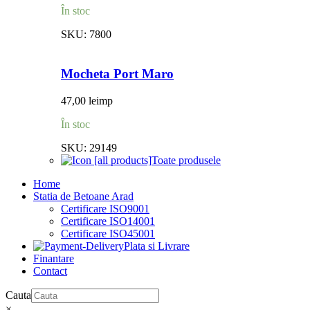
În stoc
SKU:
7800
Mocheta Port Maro
47,00
lei
mp
În stoc
SKU:
29149
Toate produsele
Home
Statia de Betoane Arad
Certificare ISO9001
Certificare ISO14001
Certificare ISO45001
Plata si Livrare
Finantare
Contact
Cauta
×