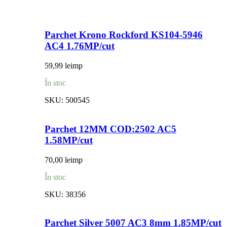
Parchet Krono Rockford KS104-5946
AC4 1.76MP/cut
59,99
lei
mp
În stoc
SKU:
500545
Parchet 12MM COD:2502 AC5
1.58MP/cut
70,00
lei
mp
În stoc
SKU:
38356
Parchet Silver 5007 AC3 8mm 1.85MP/cut