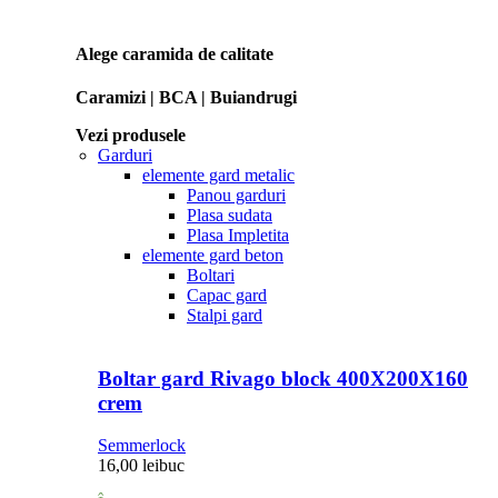
Alege caramida de calitate
Caramizi | BCA | Buiandrugi
Vezi produsele
Garduri
elemente gard metalic
Panou garduri
Plasa sudata
Plasa Impletita
elemente gard beton
Boltari
Capac gard
Stalpi gard
Boltar gard Rivago block 400X200X160
crem
Semmerlock
16,00
lei
buc