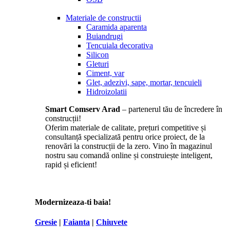
Materiale de constructii
Caramida aparenta
Buiandrugi
Tencuiala decorativa
Silicon
Gleturi
Ciment, var
Glet, adezivi, sape, mortar, tencuieli
Hidroizolatii
Smart Comserv Arad
– partenerul tău de încredere în
construcții!
Oferim materiale de calitate, prețuri competitive și
consultanță specializată pentru orice proiect, de la
renovări la construcții de la zero. Vino în magazinul
nostru sau comandă online și construiește inteligent,
rapid și eficient!
Modernizeaza-ti baia!
Gresie
|
Faianta
|
Chiuvete