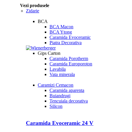
Vezi produsele
Zidarie
BCA
BCA Macon
BCA Ytong
Caramida Evoceramic
Piatra Decorativa
Gips Carton
Caramida Porotherm
Caramida Europoroton
Lavabila
Vata minerala
Caramizi Cemacon
Caramida aparenta
Buiandrugi
Tencuiala decorativa
Silicon
Caramida Evoceramic 24 V