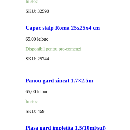
În stoc
SKU:
32590
Capac stalp Roma 25x25x4 cm
65,00
lei
buc
Disponibil pentru pre-comenzi
SKU:
25744
Panou gard zincat 1.7×2.5m
65,00
lei
buc
În stoc
SKU:
469
Plasa gard impletita 1.5(10ml/sul)