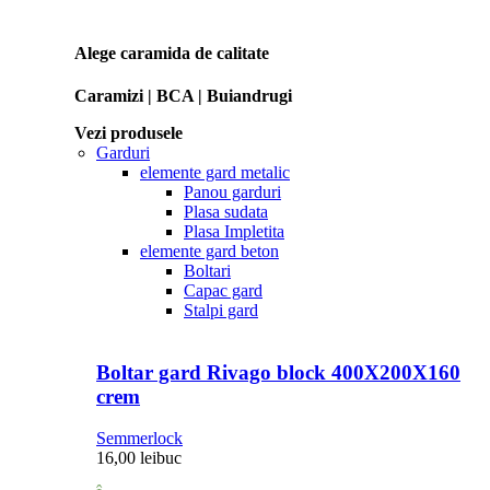
Alege caramida de calitate
Caramizi | BCA | Buiandrugi
Vezi produsele
Garduri
elemente gard metalic
Panou garduri
Plasa sudata
Plasa Impletita
elemente gard beton
Boltari
Capac gard
Stalpi gard
Boltar gard Rivago block 400X200X160
crem
Semmerlock
16,00
lei
buc