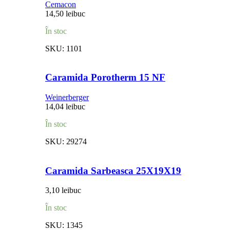
Cemacon
14,50
lei
buc
În stoc
SKU:
1101
Caramida Porotherm 15 NF
Weinerberger
14,04
lei
buc
În stoc
SKU:
29274
Caramida Sarbeasca 25X19X19
3,10
lei
buc
În stoc
SKU:
1345