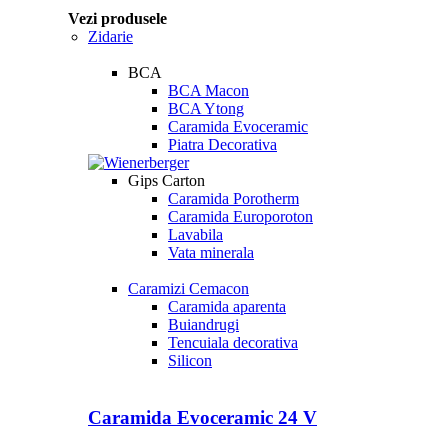
Vezi produsele
Zidarie
BCA
BCA Macon
BCA Ytong
Caramida Evoceramic
Piatra Decorativa
Gips Carton
Caramida Porotherm
Caramida Europoroton
Lavabila
Vata minerala
Caramizi Cemacon
Caramida aparenta
Buiandrugi
Tencuiala decorativa
Silicon
Caramida Evoceramic 24 V