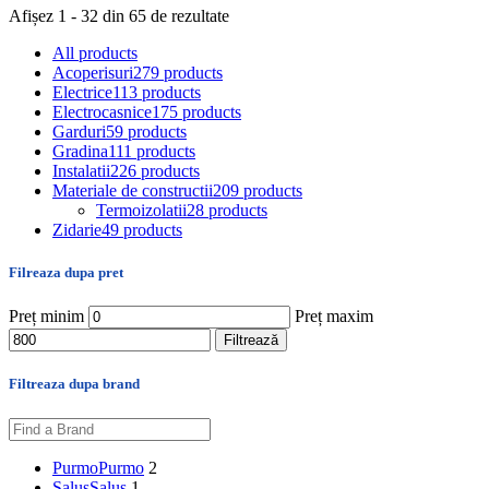
Afișez 1 - 32 din 65 de rezultate
All
products
Acoperisuri
279 products
Electrice
113 products
Electrocasnice
175 products
Garduri
59 products
Gradina
111 products
Instalatii
226 products
Materiale de constructii
209 products
Termoizolatii
28 products
Zidarie
49 products
Filreaza dupa pret
Preț minim
Preț maxim
Filtrează
Filtreaza dupa brand
Purmo
Purmo
2
Salus
Salus
1