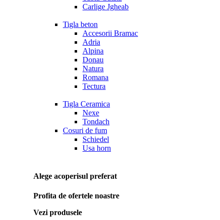
Carlige Jgheab
Tigla beton
Accesorii Bramac
Adria
Alpina
Donau
Natura
Romana
Tectura
Tigla Ceramica
Nexe
Tondach
Cosuri de fum
Schiedel
Usa horn
Alege acoperisul preferat
Profita de ofertele noastre
Vezi produsele