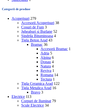
Categorii de produse
Acoperisuri
279
Accesorii Acoperisuri
38
Cosuri de Fum
3
Jgheaburi si Burlane
52
Sindrila Bituminoasa
4
Tigla Beton Arad
43
Bramac
36
Accesorii Bramac
1
Adria
5
Alpina
6
Donau
4
Natura
4
Reviva
1
Romana
14
Tectura
1
Tigla Ceramica Arad
122
Tigla Metalica Arad
16
Bravo
3
Electrice
113
Corpuri de Iluminat
79
Scule Electrice
34