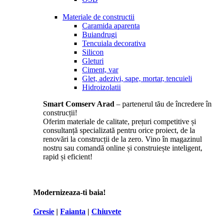
Materiale de constructii
Caramida aparenta
Buiandrugi
Tencuiala decorativa
Silicon
Gleturi
Ciment, var
Glet, adezivi, sape, mortar, tencuieli
Hidroizolatii
Smart Comserv Arad
– partenerul tău de încredere în
construcții!
Oferim materiale de calitate, prețuri competitive și
consultanță specializată pentru orice proiect, de la
renovări la construcții de la zero. Vino în magazinul
nostru sau comandă online și construiește inteligent,
rapid și eficient!
Modernizeaza-ti baia!
Gresie
|
Faianta
|
Chiuvete