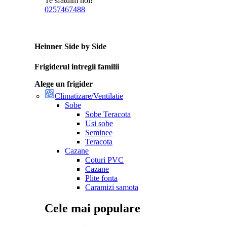
Te sfatuim noi!
0257467488
Heinner Side by Side
Frigiderul intregii familii
Alege un frigider
Climatizare/Ventilatie
Sobe
Sobe Teracota
Usi sobe
Seminee
Teracota
Cazane
Coturi PVC
Cazane
Plite fonta
Caramizi samota
Cele mai populare