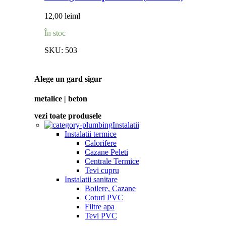
12,00
lei
ml
În stoc
SKU:
503
Alege un gard sigur
metalice | beton
vezi toate produsele
Instalatii
Instalatii termice
Calorifere
Cazane Peleti
Centrale Termice
Tevi cupru
Instalatii sanitare
Boilere, Cazane
Coturi PVC
Filtre apa
Tevi PVC