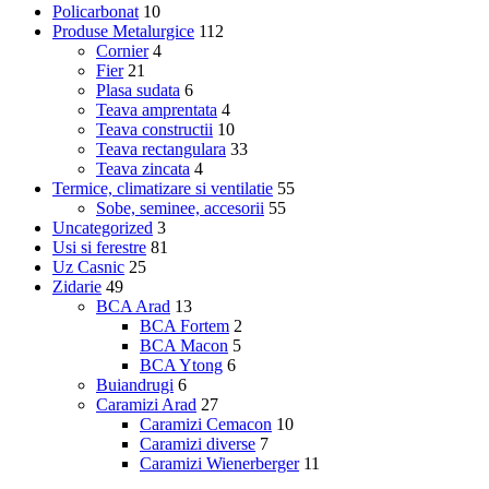
Policarbonat
10
Produse Metalurgice
112
Cornier
4
Fier
21
Plasa sudata
6
Teava amprentata
4
Teava constructii
10
Teava rectangulara
33
Teava zincata
4
Termice, climatizare si ventilatie
55
Sobe, seminee, accesorii
55
Uncategorized
3
Usi si ferestre
81
Uz Casnic
25
Zidarie
49
BCA Arad
13
BCA Fortem
2
BCA Macon
5
BCA Ytong
6
Buiandrugi
6
Caramizi Arad
27
Caramizi Cemacon
10
Caramizi diverse
7
Caramizi Wienerberger
11