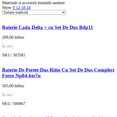
Materiale si accesorii instalatii sanitare
Show
9
12
18
24
Baterie Cada Delta + cu Set De Dus Bdp11
209,00
lei
buc
În stoc
SKU:
503581
Baterie De Perete Dus Ritto Cu Set De Dus Complect
Ferro Np84-btr7u
505,00
lei
buc
În stoc
SKU:
500867