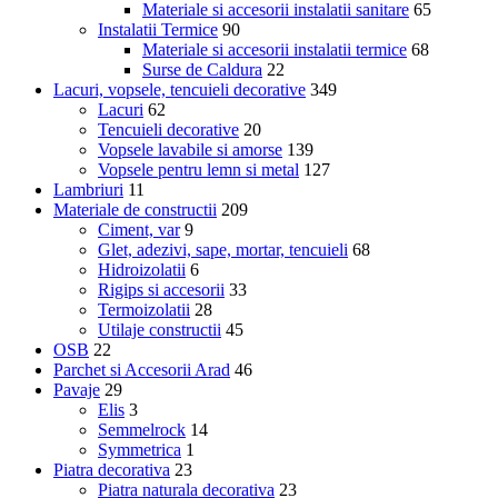
Materiale si accesorii instalatii sanitare
65
Instalatii Termice
90
Materiale si accesorii instalatii termice
68
Surse de Caldura
22
Lacuri, vopsele, tencuieli decorative
349
Lacuri
62
Tencuieli decorative
20
Vopsele lavabile si amorse
139
Vopsele pentru lemn si metal
127
Lambriuri
11
Materiale de constructii
209
Ciment, var
9
Glet, adezivi, sape, mortar, tencuieli
68
Hidroizolatii
6
Rigips si accesorii
33
Termoizolatii
28
Utilaje constructii
45
OSB
22
Parchet si Accesorii Arad
46
Pavaje
29
Elis
3
Semmelrock
14
Symmetrica
1
Piatra decorativa
23
Piatra naturala decorativa
23