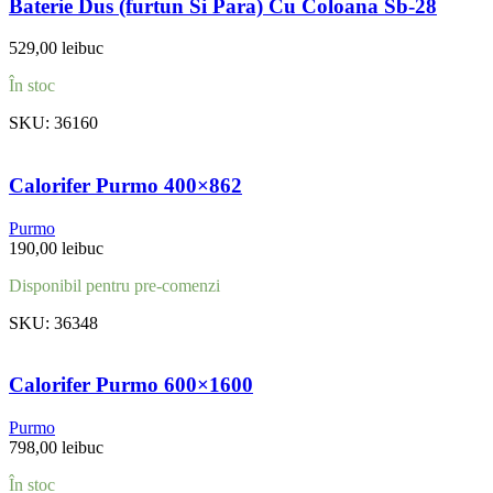
Baterie Dus (furtun Si Para) Cu Coloana Sb-28
529,00
lei
buc
În stoc
SKU:
36160
Calorifer Purmo 400×862
Purmo
190,00
lei
buc
Disponibil pentru pre-comenzi
SKU:
36348
Calorifer Purmo 600×1600
Purmo
798,00
lei
buc
În stoc