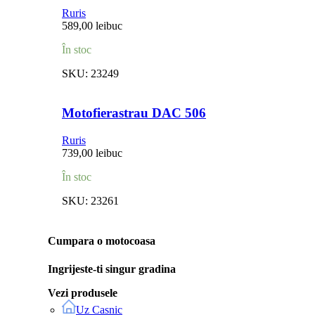
Ruris
589,00
lei
buc
În stoc
SKU:
23249
Motofierastrau DAC 506
Ruris
739,00
lei
buc
În stoc
SKU:
23261
Cumpara o motocoasa
Ingrijeste-ti singur gradina
Vezi produsele
Uz Casnic