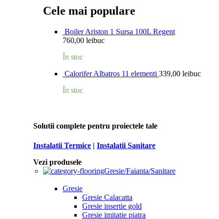
Cele mai populare
Boiler Ariston 1 Sursa 100L Regent
760,00
lei
buc
În stoc
Calorifer Albatros 11 elementi
339,00
lei
buc
În stoc
Solutii complete pentru proiectele tale
Instalatii Termice
|
Instalatii Sanitare
Vezi produsele
Gresie/Faianta/Sanitare
Gresie
Gresie Calacatta
Gresie insertie gold
Gresie imitatie piatra