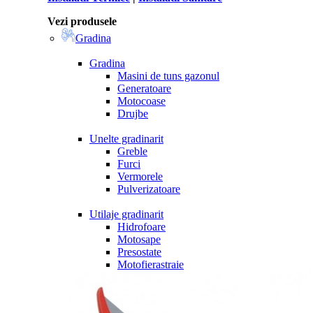
Vezi produsele
Gradina
Gradina
Masini de tuns gazonul
Generatoare
Motocoase
Drujbe
Unelte gradinarit
Greble
Furci
Vermorele
Pulverizatoare
Utilaje gradinarit
Hidrofoare
Motosape
Presostate
Motofierastraie