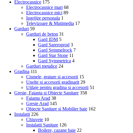
Electrocasnice
175
Electrocasnice mari
68
Electrocasnice mici
89
Ingrijire personala
1
Televizoare & Mutimedia
17
Garduri
59
Garduri de beton
31
Gard IDM
5
Gard Sareroprod
3
Gard Semmelrock
7
Gard Star Stone
11
Gard Symmetrica
4
Garduri metalice
24
Gradina
111
Cismele, gratare si accesorii
15
Unelte si accesorii gradinarit
29
Utilaje pentru gradina si accesorii
51
Gresie, Faianta si Obiecte Sanitare
358
Faianta Arad
38
Gresie Arad
145
Obiecte Sanitare si Mobilier baie
162
Instalatii
226
Chiuvete
10
Instalatii Sanitare
126
Boilere, cazane baie
22