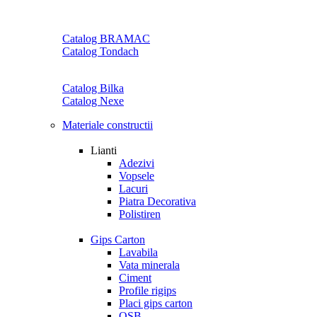
Catalog BRAMAC
Catalog Tondach
Catalog Bilka
Catalog Nexe
Materiale constructii
Lianti
Adezivi
Vopsele
Lacuri
Piatra Decorativa
Polistiren
Gips Carton
Lavabila
Vata minerala
Ciment
Profile rigips
Placi gips carton
OSB