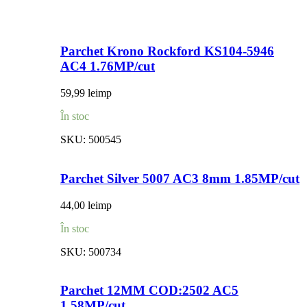
Parchet Krono Rockford KS104-5946
AC4 1.76MP/cut
59,99
lei
mp
În stoc
SKU:
500545
Parchet Silver 5007 AC3 8mm 1.85MP/cut
44,00
lei
mp
În stoc
SKU:
500734
Parchet 12MM COD:2502 AC5
1.58MP/cut