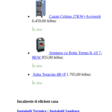
Cazan Celsius 27KW+Accesorii
6.459,00
lei
buc
În stoc
Semineu cu Bolta Termo K-10 7-
8KW
855,00
lei
buc
În stoc
Soba Teracota 4R+P
1.765,00
lei
buc
În stoc
Incalzeste-ti eficient casa
Instalatii Termice
|
Instalatii Sanitare