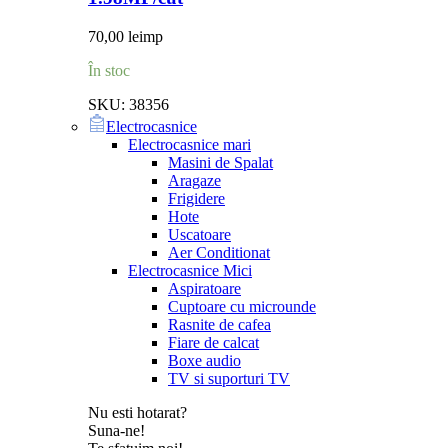
70,00
lei
mp
În stoc
SKU:
38356
Electrocasnice
Electrocasnice mari
Masini de Spalat
Aragaze
Frigidere
Hote
Uscatoare
Aer Conditionat
Electrocasnice Mici
Aspiratoare
Cuptoare cu microunde
Rasnite de cafea
Fiare de calcat
Boxe audio
TV si suporturi TV
Nu esti hotarat?
Suna-ne!