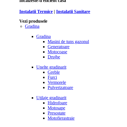
Incalzeste-ti eficient casa
Instalatii Termice
|
Instalatii Sanitare
Vezi produsele
Gradina
Gradina
Masini de tuns gazonul
Generatoare
Motocoase
Drujbe
Unelte gradinarit
Greble
Furci
Vermorele
Pulverizatoare
Utilaje gradinarit
Hidrofoare
Motosape
Presostate
Motofierastraie