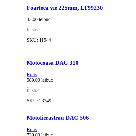
Foarfeca vie 225mm, LT99230
33,00
lei
buc
În stoc
SKU:
11544
Motocoasa DAC 310
Ruris
589,00
lei
buc
În stoc
SKU:
23249
Motofierastrau DAC 506
Ruris
739,00
lei
buc