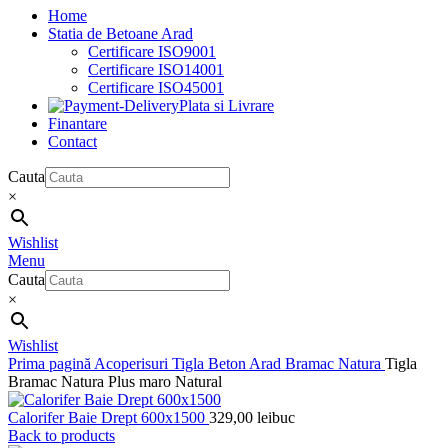
Home
Statia de Betoane Arad
Certificare ISO9001
Certificare ISO14001
Certificare ISO45001
Plata si Livrare
Finantare
Contact
Cauta
×
Wishlist
Menu
Cauta
×
Wishlist
Prima pagină
Acoperisuri
Tigla Beton Arad
Bramac
Natura
Tigla
Bramac Natura Plus maro Natural
Calorifer Baie Drept 600x1500
329,00
lei
buc
Back to products