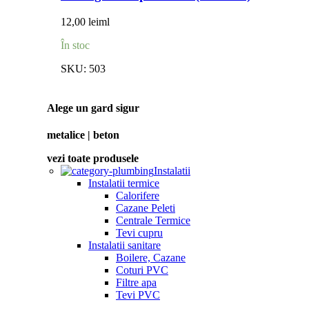
12,00
lei
ml
În stoc
SKU:
503
Alege un gard sigur
metalice | beton
vezi toate produsele
Instalatii
Instalatii termice
Calorifere
Cazane Peleti
Centrale Termice
Tevi cupru
Instalatii sanitare
Boilere, Cazane
Coturi PVC
Filtre apa
Tevi PVC