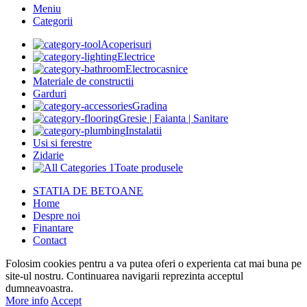
Meniu
Categorii
Acoperisuri
Electrice
Electrocasnice
Materiale de constructii
Garduri
Gradina
Gresie | Faianta | Sanitare
Instalatii
Usi si ferestre
Zidarie
Toate produsele
STATIA DE BETOANE
Home
Despre noi
Finantare
Contact
Folosim cookies pentru a va putea oferi o experienta cat mai buna pe
site-ul nostru. Continuarea navigarii reprezinta acceptul
dumneavoastra.
More info
Accept