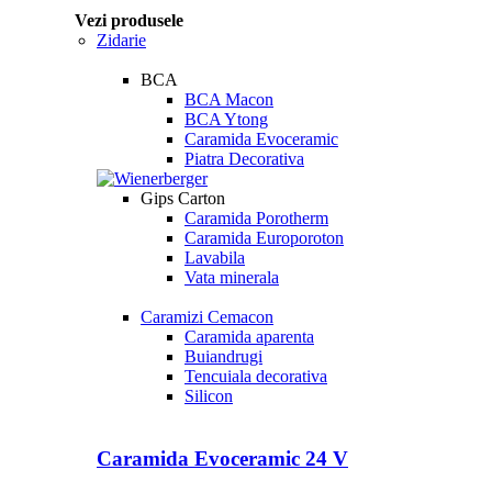
Vezi produsele
Zidarie
BCA
BCA Macon
BCA Ytong
Caramida Evoceramic
Piatra Decorativa
Gips Carton
Caramida Porotherm
Caramida Europoroton
Lavabila
Vata minerala
Caramizi Cemacon
Caramida aparenta
Buiandrugi
Tencuiala decorativa
Silicon
Caramida Evoceramic 24 V