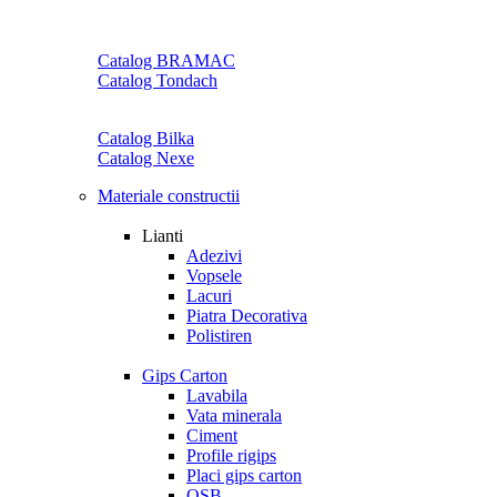
Catalog BRAMAC
Catalog Tondach
Catalog Bilka
Catalog Nexe
Materiale constructii
Lianti
Adezivi
Vopsele
Lacuri
Piatra Decorativa
Polistiren
Gips Carton
Lavabila
Vata minerala
Ciment
Profile rigips
Placi gips carton
OSB