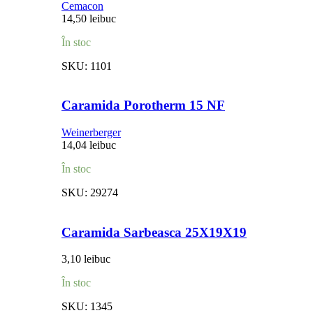
Cemacon
14,50
lei
buc
În stoc
SKU:
1101
Caramida Porotherm 15 NF
Weinerberger
14,04
lei
buc
În stoc
SKU:
29274
Caramida Sarbeasca 25X19X19
3,10
lei
buc
În stoc
SKU:
1345