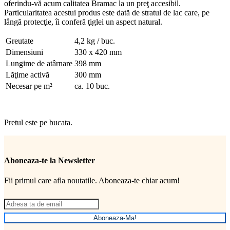
oferindu-vă acum calitatea Bramac la un preţ accesibil.
Particularitatea acestui produs este dată de stratul de lac care, pe
lângă protecţie, îi conferă ţiglei un aspect natural.
Greutate
4,2 kg / buc.
Dimensiuni
330 x 420 mm
Lungime de atârnare
398 mm
Lăţime activă
300 mm
Necesar pe m²
ca. 10 buc.
Pretul este pe bucata.
Aboneaza-te la Newsletter
Fii primul care afla noutatile. Aboneaza-te chiar acum!
Aboneaza-Ma!