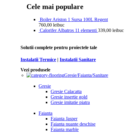
Cele mai populare
Boiler Ariston 1 Sursa 100L Regent
760,00
lei
buc
Calorifer Albatros 11 elementi
339,00
lei
buc
Solutii complete pentru proiectele tale
Instalatii Termice
|
Instalatii Sanitare
Vezi produsele
Gresie/Faianta/Sanitare
Gresie
Gresie Calacatta
Gresie insertie gold
Gresie imitatie piatra
Faianta
Faianta Jasper
Faianta nuante deschise
Faianta marble