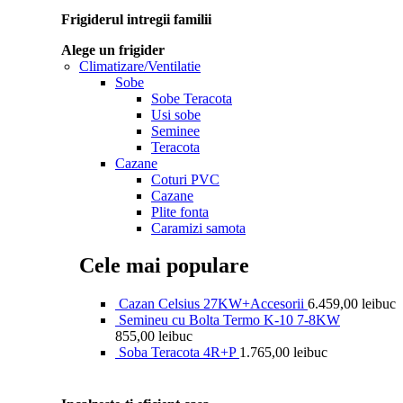
Frigiderul intregii familii
Alege un frigider
Climatizare/Ventilatie
Sobe
Sobe Teracota
Usi sobe
Seminee
Teracota
Cazane
Coturi PVC
Cazane
Plite fonta
Caramizi samota
Cele mai populare
Cazan Celsius 27KW+Accesorii
6.459,00
lei
buc
Semineu cu Bolta Termo K-10 7-8KW
855,00
lei
buc
Soba Teracota 4R+P
1.765,00
lei
buc