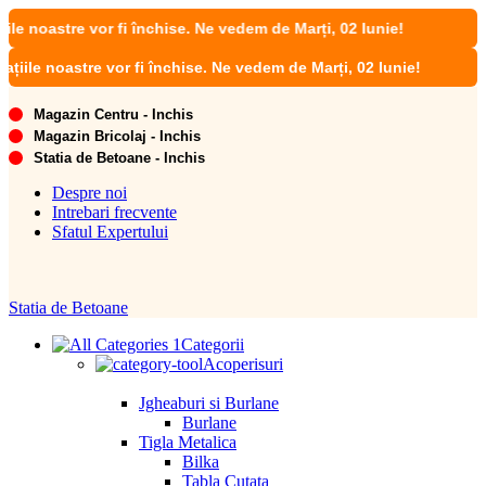
astre vor fi închise. Ne vedem de Marți, 02 Iunie!
 noastre vor fi închise. Ne vedem de Marți, 02 Iunie!
Magazin Centru - Inchis
Magazin Bricolaj - Inchis
Statia de Betoane - Inchis
Despre noi
Intrebari frecvente
Sfatul Expertului
Statia de Betoane
Categorii
Acoperisuri
Jgheaburi si Burlane
Burlane
Tigla Metalica
Bilka
Tabla Cutata