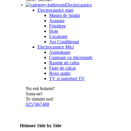
Electrocasnice
Electrocasnice mari
Masini de Spalat
Aragaze
Frigidere
Hote
Uscatoare
Aer Conditionat
Electrocasnice Mici
Aspiratoare
Cuptoare cu microunde
Rasnite de cafea
Fiare de calcat
Boxe audio
TV si suporturi TV
Nu esti hotarat?
Suna-ne!
Te sfatuim noi!
0257467488
Heinner Side by Side