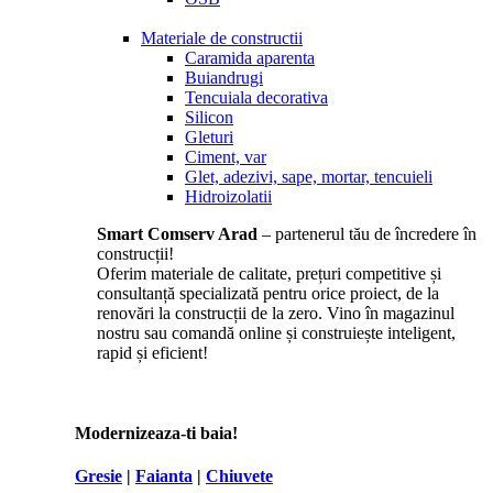
Materiale de constructii
Caramida aparenta
Buiandrugi
Tencuiala decorativa
Silicon
Gleturi
Ciment, var
Glet, adezivi, sape, mortar, tencuieli
Hidroizolatii
Smart Comserv Arad
– partenerul tău de încredere în
construcții!
Oferim materiale de calitate, prețuri competitive și
consultanță specializată pentru orice proiect, de la
renovări la construcții de la zero. Vino în magazinul
nostru sau comandă online și construiește inteligent,
rapid și eficient!
Modernizeaza-ti baia!
Gresie
|
Faianta
|
Chiuvete