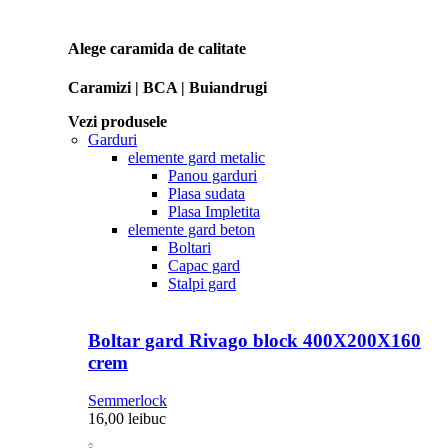
Alege caramida de calitate
Caramizi | BCA | Buiandrugi
Vezi produsele
Garduri
elemente gard metalic
Panou garduri
Plasa sudata
Plasa Impletita
elemente gard beton
Boltari
Capac gard
Stalpi gard
Boltar gard Rivago block 400X200X160
crem
Semmerlock
16,00
lei
buc