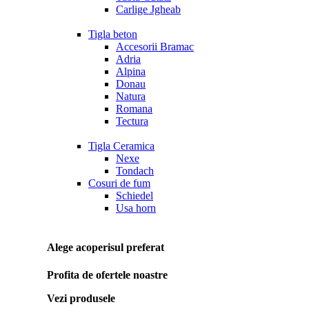
Carlige Jgheab
Tigla beton
Accesorii Bramac
Adria
Alpina
Donau
Natura
Romana
Tectura
Tigla Ceramica
Nexe
Tondach
Cosuri de fum
Schiedel
Usa horn
Alege acoperisul preferat
Profita de ofertele noastre
Vezi produsele