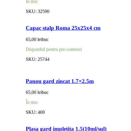
În stoc
SKU:
32590
Capac stalp Roma 25x25x4 cm
65,00
lei
buc
Disponibil pentru pre-comenzi
SKU:
25744
Panou gard zincat 1.7×2.5m
65,00
lei
buc
În stoc
SKU:
469
Plasa gard impletita 1.5(10ml/sul)