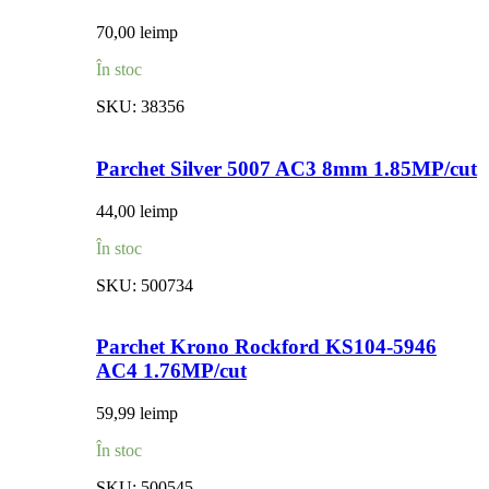
70,00
lei
mp
În stoc
SKU:
38356
Parchet Silver 5007 AC3 8mm 1.85MP/cut
44,00
lei
mp
În stoc
SKU:
500734
Parchet Krono Rockford KS104-5946
AC4 1.76MP/cut
59,99
lei
mp
În stoc
SKU:
500545