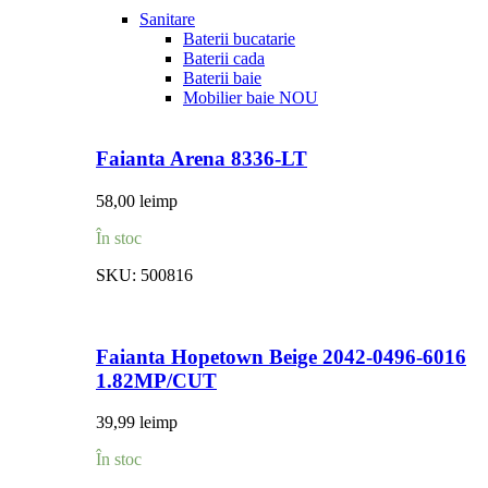
Sanitare
Baterii bucatarie
Baterii cada
Baterii baie
Mobilier baie
NOU
Faianta Arena 8336-LT
58,00
lei
mp
În stoc
SKU:
500816
Faianta Hopetown Beige 2042-0496-6016
1.82MP/CUT
39,99
lei
mp
În stoc