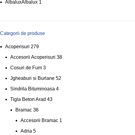
Albalux
Albalux
1
Categorii de produse
Acoperisuri
279
Accesorii Acoperisuri
38
Cosuri de Fum
3
Jgheaburi si Burlane
52
Sindrila Bituminoasa
4
Tigla Beton Arad
43
Bramac
36
Accesorii Bramac
1
Adria
5