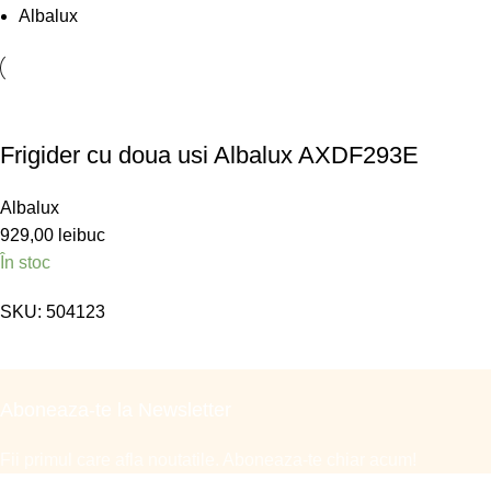
Albalux
Frigider cu doua usi Albalux AXDF293E
Albalux
929,00
lei
buc
În stoc
SKU:
504123
Aboneaza-te la Newsletter
Fii primul care afla noutatile. Aboneaza-te chiar acum!