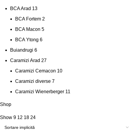
BCA Arad
13
BCA Fortem
2
BCA Macon
5
BCA Ytong
6
Buiandrugi
6
Caramizi Arad
27
Caramizi Cemacon
10
Caramizi diverse
7
Caramizi Wienerberger
11
Shop
Show
9
12
18
24