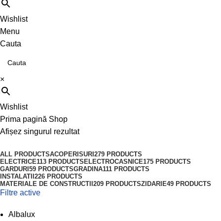
Wishlist
Menu
Cauta
×
Wishlist
Prima pagină
Shop
Afișez singurul rezultat
ALL
PRODUCTS
ACOPERISURI
279 PRODUCTS
ELECTRICE
113 PRODUCTS
ELECTROCASNICE
175 PRODUCTS
GARDURI
59 PRODUCTS
GRADINA
111 PRODUCTS
INSTALATII
226 PRODUCTS
MATERIALE DE CONSTRUCTII
209 PRODUCTS
ZIDARIE
49 PRODUCTS
Filtre active
Albalux