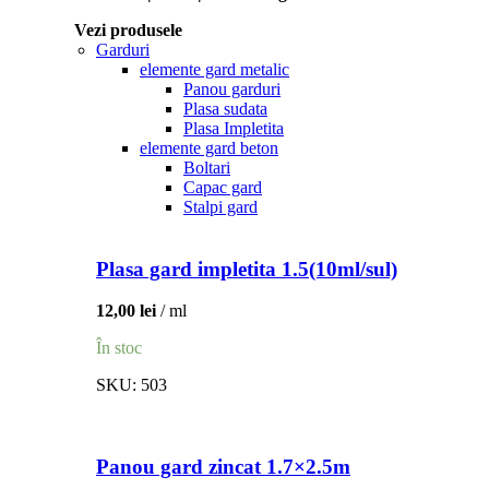
Vezi produsele
Garduri
elemente gard metalic
Panou garduri
Plasa sudata
Plasa Impletita
elemente gard beton
Boltari
Capac gard
Stalpi gard
Plasa gard impletita 1.5(10ml/sul)
12,00
lei
ml
În stoc
SKU:
503
Panou gard zincat 1.7×2.5m