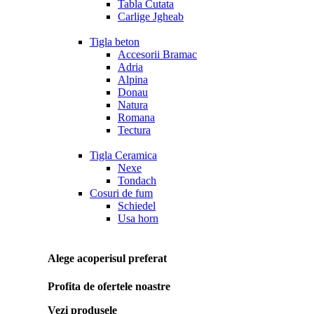
Tabla Cutata
Carlige Jgheab
Tigla beton
Accesorii Bramac
Adria
Alpina
Donau
Natura
Romana
Tectura
Tigla Ceramica
Nexe
Tondach
Cosuri de fum
Schiedel
Usa horn
Alege acoperisul preferat
Profita de ofertele noastre
Vezi produsele