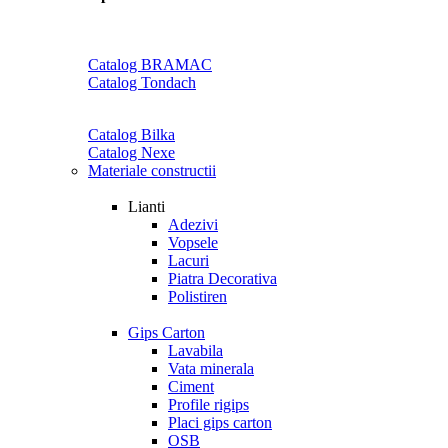
Catalog BRAMAC
Catalog Tondach
Catalog Bilka
Catalog Nexe
Materiale constructii
Lianti
Adezivi
Vopsele
Lacuri
Piatra Decorativa
Polistiren
Gips Carton
Lavabila
Vata minerala
Ciment
Profile rigips
Placi gips carton
OSB