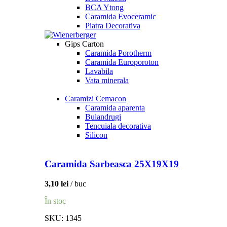
BCA Ytong
Caramida Evoceramic
Piatra Decorativa
Gips Carton
Caramida Porotherm
Caramida Europoroton
Lavabila
Vata minerala
Caramizi Cemacon
Caramida aparenta
Buiandrugi
Tencuiala decorativa
Silicon
Caramida Sarbeasca 25X19X19
3,10
lei
buc
În stoc
SKU:
1345