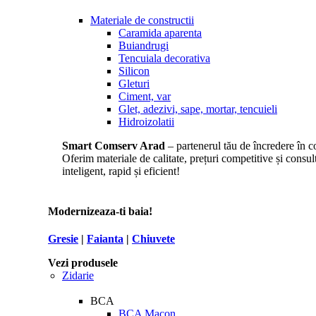
Materiale de constructii
Caramida aparenta
Buiandrugi
Tencuiala decorativa
Silicon
Gleturi
Ciment, var
Glet, adezivi, sape, mortar, tencuieli
Hidroizolatii
Smart Comserv Arad
– partenerul tău de încredere în co
Oferim materiale de calitate, prețuri competitive și consul
inteligent, rapid și eficient!
Modernizeaza-ti baia!
Gresie
|
Faianta
|
Chiuvete
Vezi produsele
Zidarie
BCA
BCA Macon