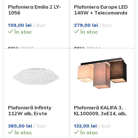
Plafoniera Emilia 2 LY-
Plafoniera Europe LED
1056
140W + Telecomanda
159,00
lei
buc
279,00
lei
buc
În stoc
În stoc
SKU:
25937
SKU:
38944
Plafonieră Infinity
Plafonieră KALIFA 3,
112W alb, Erste
KL100009, 3xE14, alb,
gri, negru
385,00
lei
buc
132,00
lei
buc
În stoc
În stoc