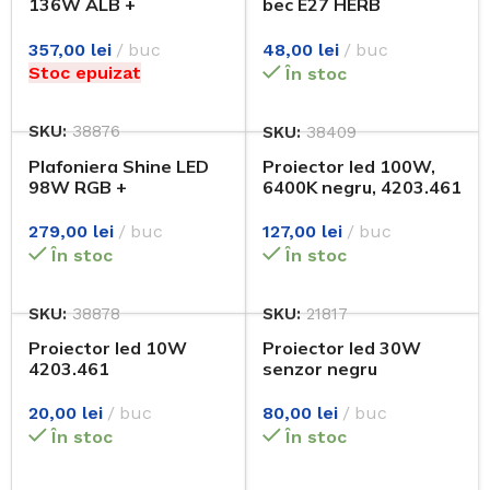
136W ALB +
bec E27 HERB
Telecomanda
KL100025 KLAUSEN
357,00
lei
buc
48,00
lei
buc
Stoc epuizat
În stoc
SKU:
38876
SKU:
38409
Plafoniera Shine LED
Proiector led 100W,
98W RGB +
6400K negru, 4203.461
Telecomanda
127,00
lei
buc
279,00
lei
buc
În stoc
În stoc
SKU:
21817
SKU:
38878
Proiector led 10W
Proiector led 30W
4203.461
senzor negru
20,00
lei
buc
80,00
lei
buc
În stoc
În stoc