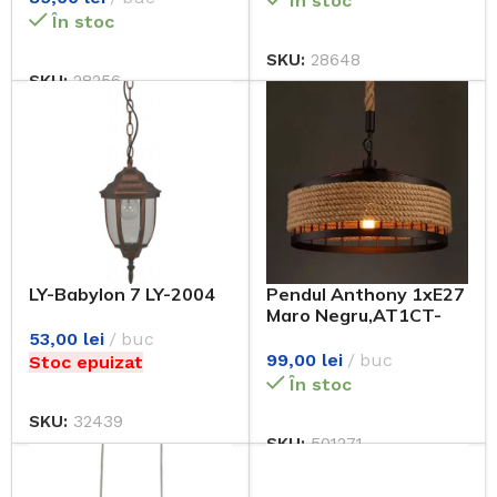
În stoc
În stoc
SKU:
28648
SKU:
28256
LY-Babylon 7 LY-2004
Pendul Anthony 1xE27
Maro Negru,AT1CT-
CH1A-HT2L-1117/1
53,00
lei
buc
99,00
lei
buc
Stoc epuizat
În stoc
SKU:
32439
SKU:
501271