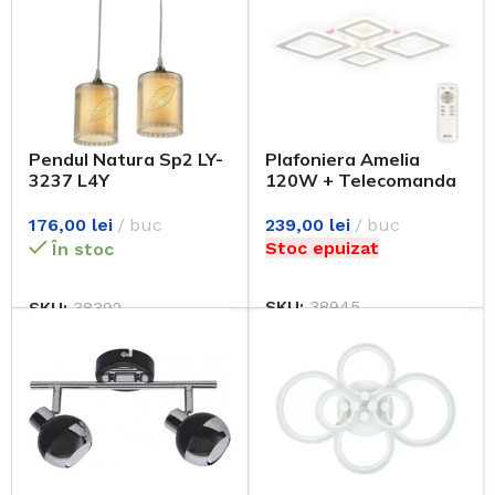
Pendul Natura Sp2 LY-
Plafoniera Amelia
3237 L4Y
120W + Telecomanda
EL0075384
176,00
lei
buc
239,00
lei
buc
Stoc epuizat
În stoc
SKU:
38945
SKU:
38392