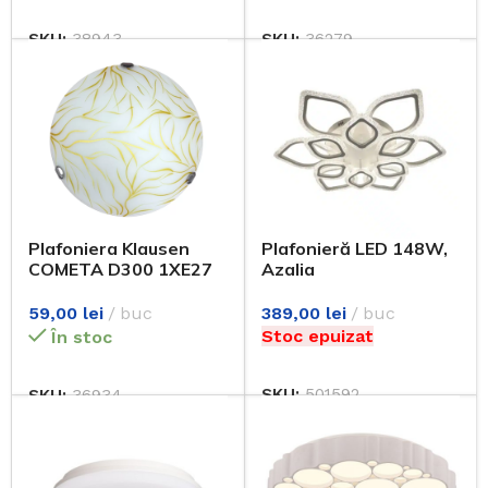
SKU:
38943
SKU:
36279
Plafoniera Klausen
Plafonieră LED 148W,
COMETA D300 1XE27
Azalia
15W KL100017
389,00
lei
buc
59,00
lei
buc
Stoc epuizat
În stoc
SKU:
501592
SKU:
36934