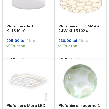
Plafoniera led
Plafoniera LED MARS
KL151010
24W KL151024
Klausen
205,00
lei
buc
238,00
lei
buc
În stoc
În stoc
SKU:
31763
SKU:
35970
Plafoniera Mera LED
Plafoniera moderna 1