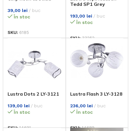
Tedd SP1 Grey
KL111116 textil gri
39,00
lei
buc
193,00
lei
buc
În stoc
În stoc
SKU:
6185
SKU:
33252
Lustra Dots 2 LY-3121
Lustra Flash 3 LY-3128
139,00
lei
buc
236,00
lei
buc
În stoc
În stoc
SKU:
14691
SKU:
14689