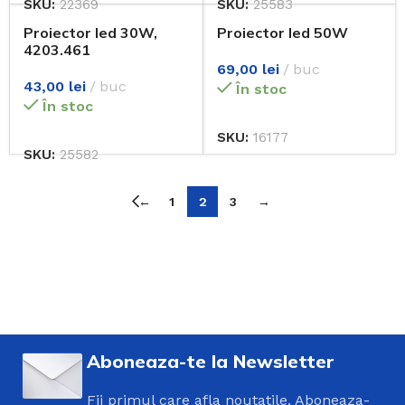
SKU:
22369
SKU:
25583
Proiector led 30W,
Proiector led 50W
4203.461
69,00
lei
buc
43,00
lei
buc
În stoc
În stoc
SKU:
16177
SKU:
25582
←
1
2
3
→
Aboneaza-te la Newsletter
Fii primul care afla noutatile. Aboneaza-