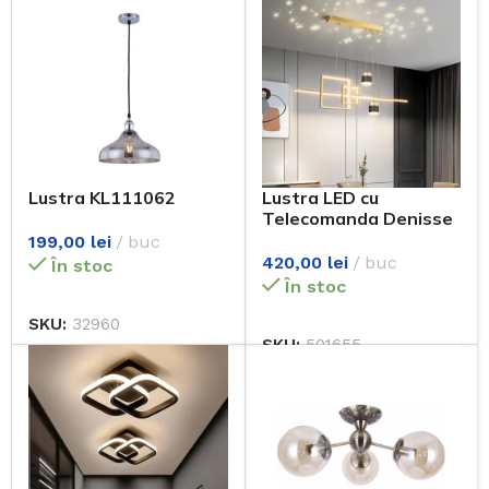
Lustra KL111062
Lustra LED cu
Telecomanda Denisse
64W Dimabila Auriu
199,00
lei
buc
420,00
lei
buc
În stoc
În stoc
SKU:
32960
SKU:
501655