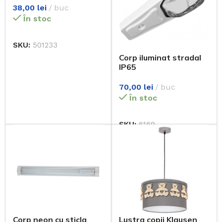
38,00
lei
buc
În stoc
SKU:
501233
Corp iluminat stradal
IP65
70,00
lei
buc
În stoc
SKU:
6169
Corp neon cu sticla
Lustra copii Klausen