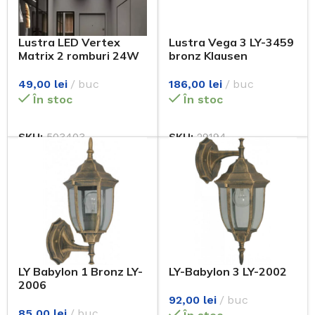
Lustra LED Vertex
Lustra Vega 3 LY-3459
Matrix 2 romburi 24W
bronz Klausen
49,00
lei
buc
186,00
lei
buc
În stoc
În stoc
SKU:
503403
SKU:
29194
LY Babylon 1 Bronz LY-
LY-Babylon 3 LY-2002
2006
92,00
lei
buc
85,00
lei
buc