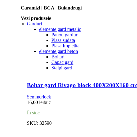
Caramizi | BCA | Buiandrugi
Vezi produsele
Garduri
elemente gard metalic
Panou garduri
Plasa sudata
Plasa Impletita
elemente gard beton
Boltari
Capac gard
Stalpi gard
Boltar gard Rivago block 400X200X160 cr
Semmerlock
16,00
lei
buc
În stoc
SKU:
32590