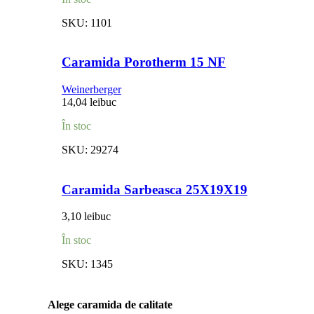
SKU:
1101
Caramida Porotherm 15 NF
Weinerberger
14,04
lei
buc
În stoc
SKU:
29274
Caramida Sarbeasca 25X19X19
3,10
lei
buc
În stoc
SKU:
1345
Alege caramida de calitate