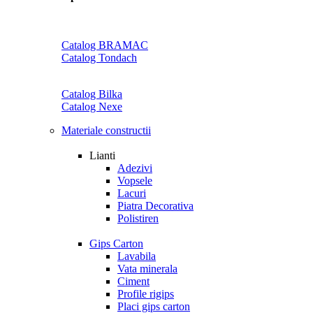
Catalog BRAMAC
Catalog Tondach
Catalog Bilka
Catalog Nexe
Materiale constructii
Lianti
Adezivi
Vopsele
Lacuri
Piatra Decorativa
Polistiren
Gips Carton
Lavabila
Vata minerala
Ciment
Profile rigips
Placi gips carton