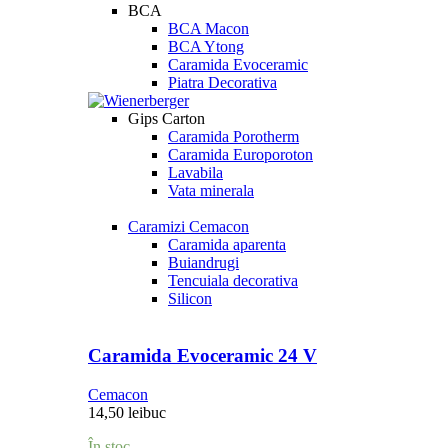
BCA
BCA Macon
BCA Ytong
Caramida Evoceramic
Piatra Decorativa
Gips Carton
Caramida Porotherm
Caramida Europoroton
Lavabila
Vata minerala
Caramizi Cemacon
Caramida aparenta
Buiandrugi
Tencuiala decorativa
Silicon
Caramida Evoceramic 24 V
Cemacon
14,50
lei
buc
În stoc