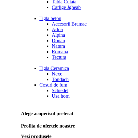
Tabla Cutata
Carlige Jgheab
Tigla beton
Accesorii Bramac
Adria
Alpina
Donau
Natura
Romana
Tectura
Tigla Ceramica
Nexe
Tondach
Cosuri de fum
Schiedel
Usa horn
Alege acoperisul preferat
Profita de ofertele noastre
Vezi produsele