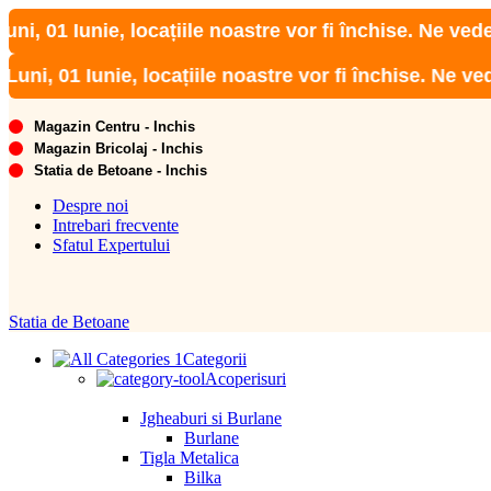
Iunie, locațiile noastre vor fi închise. Ne vedem de Ma
 Iunie, locațiile noastre vor fi închise. Ne vedem de M
Magazin Centru - Inchis
Magazin Bricolaj - Inchis
Statia de Betoane - Inchis
Despre noi
Intrebari frecvente
Sfatul Expertului
Statia de Betoane
Categorii
Acoperisuri
Jgheaburi si Burlane
Burlane
Tigla Metalica
Bilka