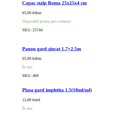
Capac stalp Roma 25x25x4 cm
65,00
lei
buc
Disponibil pentru pre-comenzi
SKU:
25744
Panou gard zincat 1.7×2.5m
65,00
lei
buc
În stoc
SKU:
469
Plasa gard impletita 1.5(10ml/sul)
12,00
lei
ml
În stoc