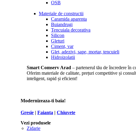
OSB
Materiale de constructii
Caramida aparenta
Buiandrugi
Tencuiala decorativa
Silicon
Gleturi
Ciment, var
Glet, adezivi, sape, mortar, tencuieli
Hidroizolatii
Smart Comserv Arad
– partenerul tău de încredere în co
Oferim materiale de calitate, prețuri competitive și consul
inteligent, rapid și eficient!
Modernizeaza-ti baia!
Gresie
|
Faianta
|
Chiuvete
Vezi produsele
Zidarie