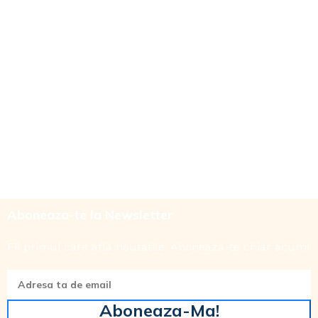
Aboneaza-te la Newsletter
Fii primul care afla noutatile. Aboneaza-te chiar acum!
Aboneaza-Ma!