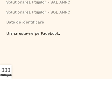
Solutionarea litigiilor - SAL ANPC
Solutionarea litigiilor - SOL ANPC
Date de identificare
Urmareste-ne pe Facebook:
Menu
Navigare Waze
Home
Wishlist
©
Smart Comserv 2026 | Toate drepturile rezervate