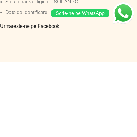
Solutionarea litigiilor - SOL ANPC
Date de identificare
Scrie-ne pe WhatsApp
Urmareste-ne pe Facebook:
©
Smart Comserv 2026 | Toate drepturile rezervate
Powered by
Vanilla WEB
Folosim cookies pentru a va putea oferi o experienta cat mai