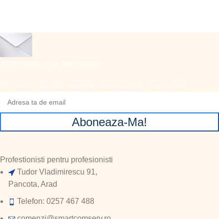
Aboneaza-te la Newsletter
Fii primul care afla noutatile. Aboneaza-te chiar acum!
Aboneaza-Ma!
Profestionisti pentru profesionisti
Tudor Vladimirescu 91,
Pancota, Arad
Telefon: 0257 467 488
comenzi@smartcomserv.ro