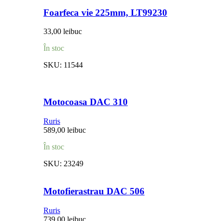
Foarfeca vie 225mm, LT99230
33,00
lei
buc
În stoc
SKU:
11544
Motocoasa DAC 310
Ruris
589,00
lei
buc
În stoc
SKU:
23249
Motofierastrau DAC 506
Ruris
739,00
lei
buc