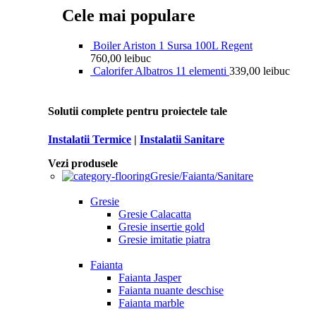
Cele mai populare
Boiler Ariston 1 Sursa 100L Regent
760,00
lei
buc
Calorifer Albatros 11 elementi
339,00
lei
buc
Solutii complete pentru proiectele tale
Instalatii Termice
|
Instalatii Sanitare
Vezi produsele
Gresie/Faianta/Sanitare
Gresie
Gresie Calacatta
Gresie insertie gold
Gresie imitatie piatra
Faianta
Faianta Jasper
Faianta nuante deschise
Faianta marble