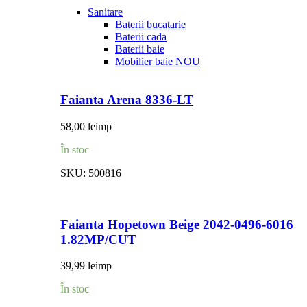
Sanitare
Baterii bucatarie
Baterii cada
Baterii baie
Mobilier baie
NOU
Faianta Arena 8336-LT
58,00
lei
mp
În stoc
SKU:
500816
Faianta Hopetown Beige 2042-0496-6016
1.82MP/CUT
39,99
lei
mp
În stoc