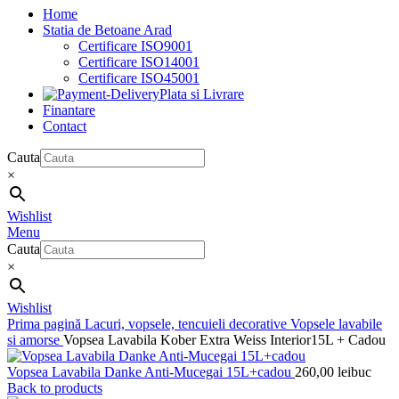
Home
Statia de Betoane Arad
Certificare ISO9001
Certificare ISO14001
Certificare ISO45001
Plata si Livrare
Finantare
Contact
Cauta
×
Wishlist
Menu
Cauta
×
Wishlist
Prima pagină
Lacuri, vopsele, tencuieli decorative
Vopsele lavabile
si amorse
Vopsea Lavabila Kober Extra Weiss Interior15L + Cadou
Vopsea Lavabila Danke Anti-Mucegai 15L+cadou
260,00
lei
buc
Back to products