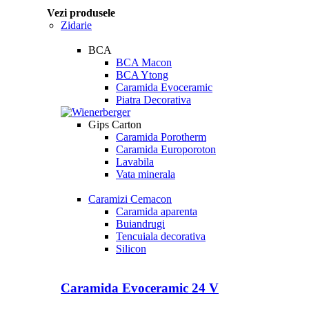
Vezi produsele
Zidarie
BCA
BCA Macon
BCA Ytong
Caramida Evoceramic
Piatra Decorativa
Gips Carton
Caramida Porotherm
Caramida Europoroton
Lavabila
Vata minerala
Caramizi Cemacon
Caramida aparenta
Buiandrugi
Tencuiala decorativa
Silicon
Caramida Evoceramic 24 V