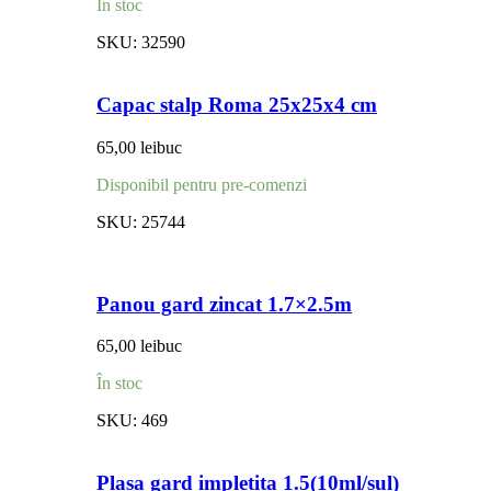
În stoc
SKU:
32590
Capac stalp Roma 25x25x4 cm
65,00
lei
buc
Disponibil pentru pre-comenzi
SKU:
25744
Panou gard zincat 1.7×2.5m
65,00
lei
buc
În stoc
SKU:
469
Plasa gard impletita 1.5(10ml/sul)