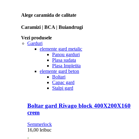
Alege caramida de calitate
Caramizi | BCA | Buiandrugi
Vezi produsele
Garduri
elemente gard metalic
Panou garduri
Plasa sudata
Plasa Impletita
elemente gard beton
Boltari
Capac gard
Stalpi gard
Boltar gard Rivago block 400X200X160
crem
Semmerlock
16,00
lei
buc