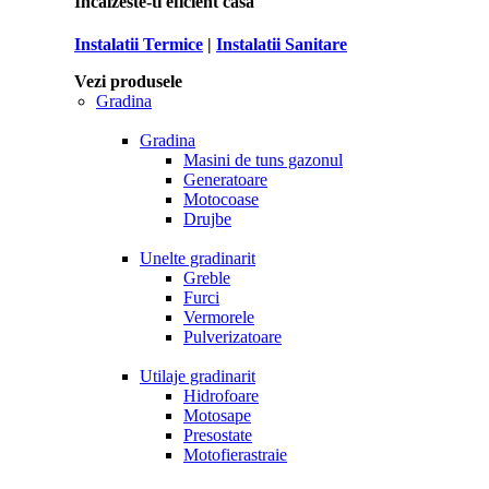
Incalzeste-ti eficient casa
Instalatii Termice
|
Instalatii Sanitare
Vezi produsele
Gradina
Gradina
Masini de tuns gazonul
Generatoare
Motocoase
Drujbe
Unelte gradinarit
Greble
Furci
Vermorele
Pulverizatoare
Utilaje gradinarit
Hidrofoare
Motosape
Presostate
Motofierastraie