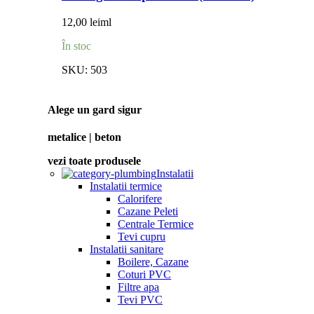
12,00
lei
ml
În stoc
SKU:
503
Alege un gard sigur
metalice | beton
vezi toate produsele
Instalatii
Instalatii termice
Calorifere
Cazane Peleti
Centrale Termice
Tevi cupru
Instalatii sanitare
Boilere, Cazane
Coturi PVC
Filtre apa
Tevi PVC