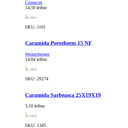
Cemacon
14,50
lei
buc
În stoc
SKU:
1101
Caramida Porotherm 15 NF
Weinerberger
14,04
lei
buc
În stoc
SKU:
29274
Caramida Sarbeasca 25X19X19
3,10
lei
buc
În stoc
SKU:
1345