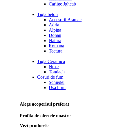
Carlige Jgheab
Tigla beton
Accesorii Bramac
Adria
Alpina
Donau
Natura
Romana
Tectura
Tigla Ceramica
Nexe
Tondach
Cosuri de fum
Schiedel
Usa horn
Alege acoperisul preferat
Profita de ofertele noastre
Vezi produsele