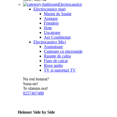
Electrocasnice
Electrocasnice mari
Masini de Spalat
Aragaze
Frigidere
Hote
Uscatoare
Aer Conditionat
Electrocasnice Mici
Aspiratoare
Cuptoare cu microunde
Rasnite de cafea
Fiare de calcat
Boxe audio
TV si suporturi TV
Nu esti hotarat?
Suna-ne!
Te sfatuim noi!
0257467488
Heinner Side by Side