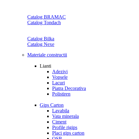
Catalog BRAMAC
Catalog Tondach
Catalog Bilka
Catalog Nexe
Materiale constructii
Lianti
Adezivi
Vopsele
Lacuri
Piatra Decorativa
Polistiren
Gips Carton
Lavabila
Vata minerala
Ciment
Profile rigips
Placi gips carton
OSB