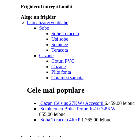
Frigiderul intregii familii
Alege un frigider
Climatizare/Ventilatie
Sobe
Sobe Teracota
Usi sobe
Seminee
Teracota
Cazane
Coturi PVC
Cazane
Plite fonta
Caramizi samota
Cele mai populare
Cazan Celsius 27KW+Accesorii
6.459,00
lei
buc
Semineu cu Bolta Termo K-10 7-8KW
855,00
lei
buc
Soba Teracota 4R+P
1.765,00
lei
buc