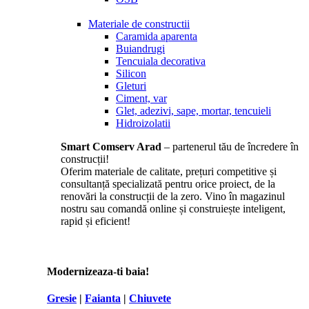
Materiale de constructii
Caramida aparenta
Buiandrugi
Tencuiala decorativa
Silicon
Gleturi
Ciment, var
Glet, adezivi, sape, mortar, tencuieli
Hidroizolatii
Smart Comserv Arad
– partenerul tău de încredere în
construcții!
Oferim materiale de calitate, prețuri competitive și
consultanță specializată pentru orice proiect, de la
renovări la construcții de la zero. Vino în magazinul
nostru sau comandă online și construiește inteligent,
rapid și eficient!
Modernizeaza-ti baia!
Gresie
|
Faianta
|
Chiuvete