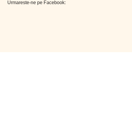
Urmareste-ne pe Facebook:
©
Smart Comserv 2026 | Toate drepturile rezervate
Powered by
Vanilla WEB
Folosim cookies pentru a va putea oferi o experienta cat mai
buna pe site-ul nostru. Continuarea navigarii reprezinta
acceptul dumneavoastra.