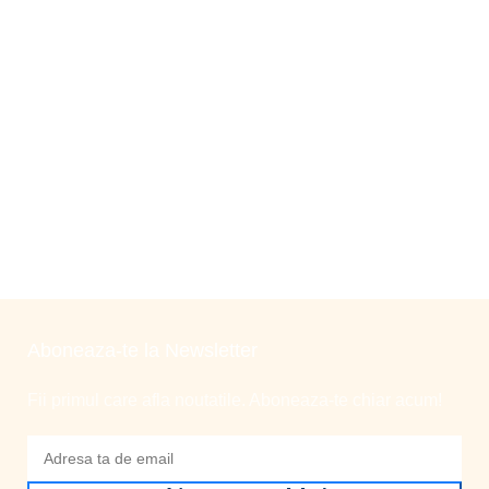
Aboneaza-te la Newsletter
Fii primul care afla noutatile. Aboneaza-te chiar acum!