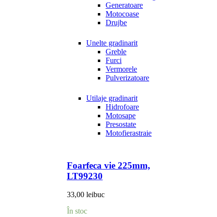
Generatoare
Motocoase
Drujbe
Unelte gradinarit
Greble
Furci
Vermorele
Pulverizatoare
Utilaje gradinarit
Hidrofoare
Motosape
Presostate
Motofierastraie
Foarfeca vie 225mm,
LT99230
33,00
lei
buc
În stoc