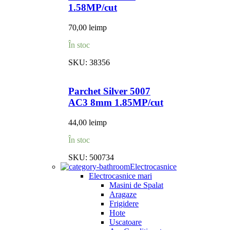
1.58MP/cut
70,00
lei
mp
În stoc
SKU:
38356
Parchet Silver 5007
AC3 8mm 1.85MP/cut
44,00
lei
mp
În stoc
SKU:
500734
Electrocasnice
Electrocasnice mari
Masini de Spalat
Aragaze
Frigidere
Hote
Uscatoare