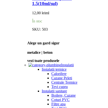
1.5(10ml/sul)
12,00
lei
ml
În stoc
SKU:
503
Alege un gard sigur
metalice | beton
vezi toate produsele
Instalatii
Instalatii termice
Calorifere
Cazane Peleti
Centrale Termice
Tevi cupru
Instalatii sanitare
Boilere, Cazane
Coturi PVC
Filtre apa