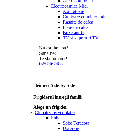
Aer Conditionat
Electrocasnice Mici
Aspiratoare
Cuptoare cu microunde
Rasnite de cafea
Fiare de calcat
Boxe audio
TV si suporturi TV
Nu esti hotarat?
Suna-ne!
Te sfatuim noi!
0257467488
Heinner Side by Side
Frigiderul intregii familii
Alege un frigider
Climatizare/Ventilatie
Sobe
Sobe Teracota
Usi sobe