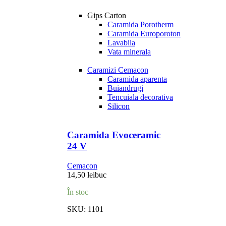
Gips Carton
Caramida Porotherm
Caramida Europoroton
Lavabila
Vata minerala
Caramizi Cemacon
Caramida aparenta
Buiandrugi
Tencuiala decorativa
Silicon
Caramida Evoceramic
24 V
Cemacon
14,50
lei
buc
În stoc
SKU:
1101