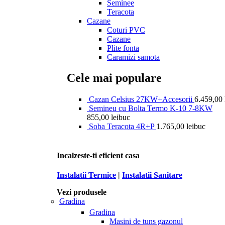
Seminee
Teracota
Cazane
Coturi PVC
Cazane
Plite fonta
Caramizi samota
Cele mai populare
Cazan Celsius 27KW+Accesorii
6.459,00
Semineu cu Bolta Termo K-10 7-8KW
855,00
lei
buc
Soba Teracota 4R+P
1.765,00
lei
buc
Incalzeste-ti eficient casa
Instalatii Termice
|
Instalatii Sanitare
Vezi produsele
Gradina
Gradina
Masini de tuns gazonul