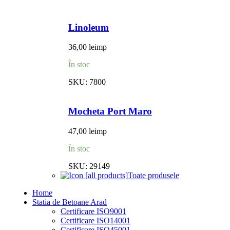
Linoleum
36,00
lei
mp
În stoc
SKU:
7800
Mocheta Port Maro
47,00
lei
mp
În stoc
SKU:
29149
Toate produsele
Home
Statia de Betoane Arad
Certificare ISO9001
Certificare ISO14001
Certificare ISO45001