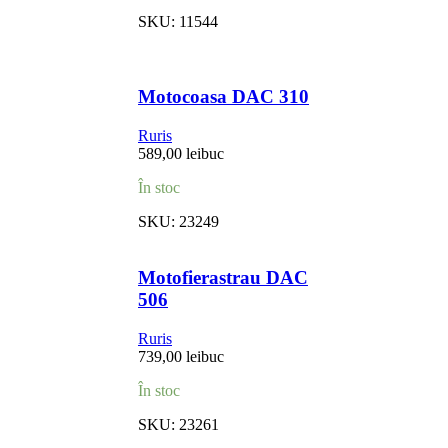
SKU:
11544
Motocoasa DAC 310
Ruris
589,00
lei
buc
În stoc
SKU:
23249
Motofierastrau DAC
506
Ruris
739,00
lei
buc
În stoc
SKU:
23261