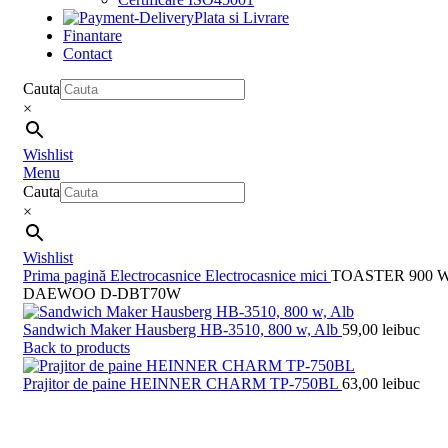
Plata si Livrare
Finantare
Contact
Cauta
×
Wishlist
Menu
Cauta
×
Wishlist
Prima pagină
Electrocasnice
Electrocasnice mici
TOASTER 900 
DAEWOO D-DBT70W
Sandwich Maker Hausberg HB-3510, 800 w, Alb
59,00
lei
buc
Back to products
Prajitor de paine HEINNER CHARM TP-750BL
63,00
lei
buc