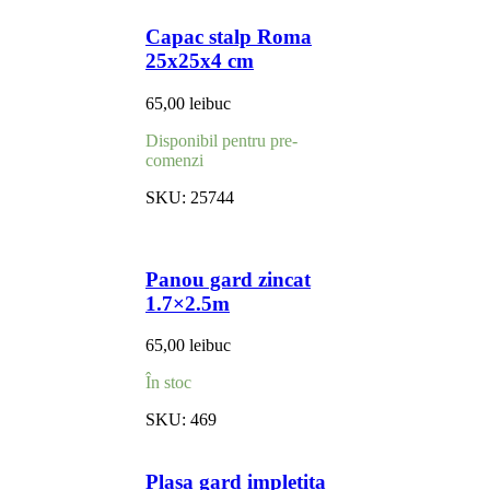
Capac stalp Roma
25x25x4 cm
65,00
lei
buc
Disponibil pentru pre-
comenzi
SKU:
25744
Panou gard zincat
1.7×2.5m
65,00
lei
buc
În stoc
SKU:
469
Plasa gard impletita