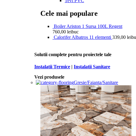
Tevi PVC
Cele mai populare
Boiler Ariston 1 Sursa 100L Regent
760,00
lei
buc
Calorifer Albatros 11 elementi
339,00
lei
b
Solutii complete pentru proiectele tale
Instalatii Termice
|
Instalatii Sanitare
Vezi produsele
Gresie/Faianta/Sanitare