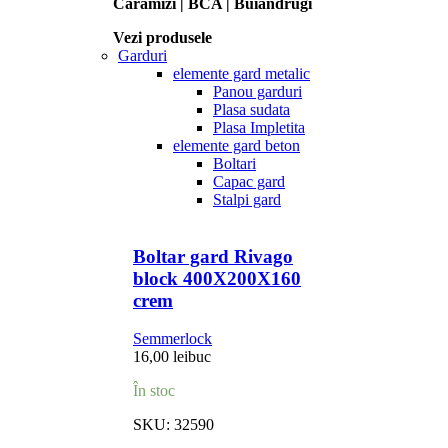
Caramizi | BCA | Buiandrugi
Vezi produsele
Garduri
elemente gard metalic
Panou garduri
Plasa sudata
Plasa Impletita
elemente gard beton
Boltari
Capac gard
Stalpi gard
Boltar gard Rivago
block 400X200X160
crem
Semmerlock
16,00
lei
buc
În stoc
SKU:
32590