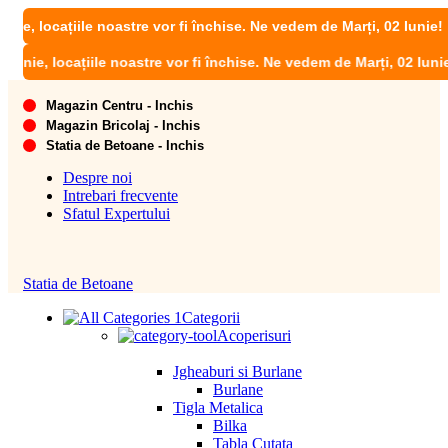
ațiile noastre vor fi închise. Ne vedem de Marți, 02 Iunie!
ocațiile noastre vor fi închise. Ne vedem de Marți, 02 Iunie!
Magazin Centru - Inchis
Magazin Bricolaj - Inchis
Statia de Betoane - Inchis
Despre noi
Intrebari frecvente
Sfatul Expertului
Statia de Betoane
Categorii
Acoperisuri
Jgheaburi si Burlane
Burlane
Tigla Metalica
Bilka
Tabla Cutata