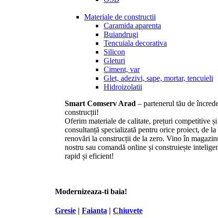
Materiale de constructii
Caramida aparenta
Buiandrugi
Tencuiala decorativa
Silicon
Gleturi
Ciment, var
Glet, adezivi, sape, mortar, tencuieli
Hidroizolatii
Smart Comserv Arad
– partenerul tău de încrede
construcții!
Oferim materiale de calitate, prețuri competitive și
consultanță specializată pentru orice proiect, de la
renovări la construcții de la zero. Vino în magazin
nostru sau comandă online și construiește inteligen
rapid și eficient!
Modernizeaza-ti baia!
Gresie
|
Faianta
|
Chiuvete