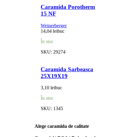
Caramida Porotherm
15 NF
Weinerberger
14,04
lei
buc
În stoc
SKU:
29274
Caramida Sarbeasca
25X19X19
3,10
lei
buc
În stoc
SKU:
1345
Alege caramida de calitate