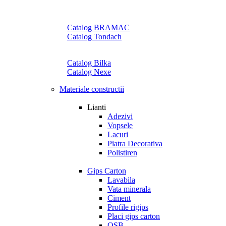
Catalog BRAMAC
Catalog Tondach
Catalog Bilka
Catalog Nexe
Materiale constructii
Lianti
Adezivi
Vopsele
Lacuri
Piatra Decorativa
Polistiren
Gips Carton
Lavabila
Vata minerala
Ciment
Profile rigips
Placi gips carton
OSB