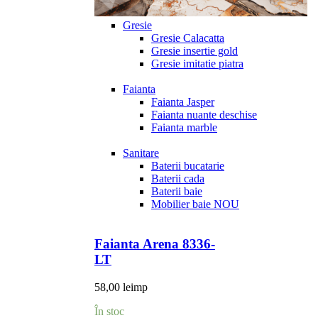
Gresie
Gresie Calacatta
Gresie insertie gold
Gresie imitatie piatra
Faianta
Faianta Jasper
Faianta nuante deschise
Faianta marble
Sanitare
Baterii bucatarie
Baterii cada
Baterii baie
Mobilier baie
NOU
Faianta Arena 8336-
LT
58,00
lei
mp
În stoc