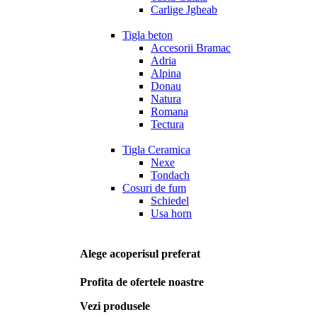
Carlige Jgheab
Tigla beton
Accesorii Bramac
Adria
Alpina
Donau
Natura
Romana
Tectura
Tigla Ceramica
Nexe
Tondach
Cosuri de fum
Schiedel
Usa horn
Alege acoperisul preferat
Profita de ofertele noastre
Vezi produsele