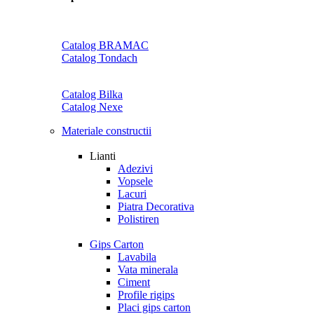
Catalog BRAMAC
Catalog Tondach
Catalog Bilka
Catalog Nexe
Materiale constructii
Lianti
Adezivi
Vopsele
Lacuri
Piatra Decorativa
Polistiren
Gips Carton
Lavabila
Vata minerala
Ciment
Profile rigips
Placi gips carton