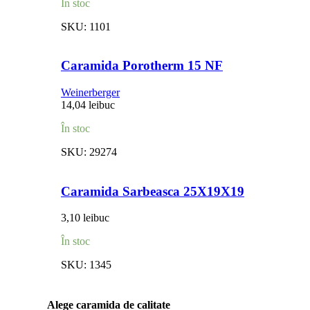
În stoc
SKU:
1101
Caramida Porotherm 15 NF
Weinerberger
14,04
lei
buc
În stoc
SKU:
29274
Caramida Sarbeasca 25X19X19
3,10
lei
buc
În stoc
SKU:
1345
Alege caramida de calitate