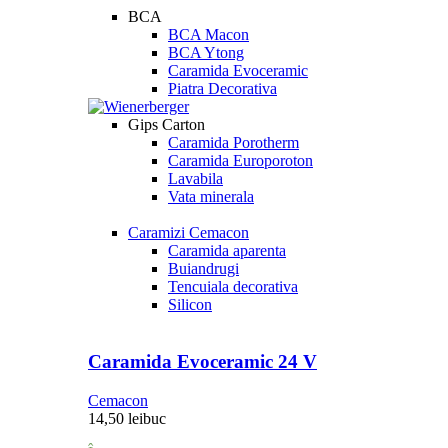
BCA
BCA Macon
BCA Ytong
Caramida Evoceramic
Piatra Decorativa
Gips Carton
Caramida Porotherm
Caramida Europoroton
Lavabila
Vata minerala
Caramizi Cemacon
Caramida aparenta
Buiandrugi
Tencuiala decorativa
Silicon
Caramida Evoceramic 24 V
Cemacon
14,50
lei
buc