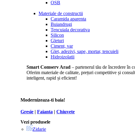
OSB
Materiale de constructii
Caramida aparenta
Buiandrugi
Tencuiala decorativa
Silicon
Gleturi
Ciment, var
Glet, adezivi, sape, mortar, tencuieli
Hidroizolatii
Smart Comserv Arad
– partenerul tău de încredere în co
Oferim materiale de calitate, prețuri competitive și consul
inteligent, rapid și eficient!
Modernizeaza-ti baia!
Gresie
|
Faianta
|
Chiuvete
Vezi produsele
Zidarie