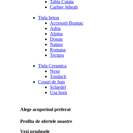
Tabla Cutata
Carlige Jgheab
Tigla beton
Accesorii Bramac
Adria
Alpina
Donau
Natura
Romana
Tectura
Tigla Ceramica
Nexe
Tondach
Cosuri de fum
Schiedel
Usa horn
Alege acoperisul preferat
Profita de ofertele noastre
Vezi produsele