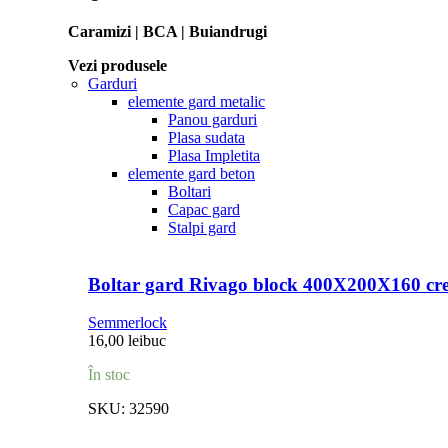
Caramizi | BCA | Buiandrugi
Vezi produsele
Garduri
elemente gard metalic
Panou garduri
Plasa sudata
Plasa Impletita
elemente gard beton
Boltari
Capac gard
Stalpi gard
Boltar gard Rivago block 400X200X160 cr
Semmerlock
16,00
lei
buc
În stoc
SKU:
32590