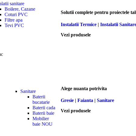
alatii sanitare
Boilere, Cazane
Solutii complete pentru proiectele tal
Coturi PVC
Filtre apa
Instalatii Termice
|
Instalatii Sanitar
Tevi PVC
Vezi produsele
uc
Alege nuanta potrivita
Sanitare
Baterii
Gresie
|
Faianta
|
Sanitare
bucatarie
Baterii cada
Vezi produsele
Baterii baie
Mobilier
baie
NOU