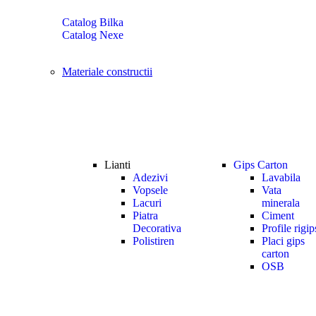
Catalog Bilka
Catalog Nexe
Materiale constructii
Lianti
Gips Carton
Adezivi
Lavabila
Vopsele
Vata
Lacuri
minerala
Piatra
Ciment
Decorativa
Profile rigip
Polistiren
Placi gips
carton
OSB