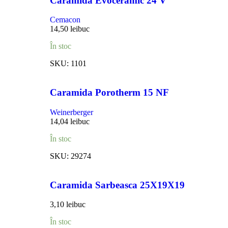
Caramida Evoceramic 24 V
Cemacon
14,50
lei
buc
În stoc
SKU:
1101
Caramida Porotherm 15 NF
Weinerberger
14,04
lei
buc
În stoc
SKU:
29274
Caramida Sarbeasca 25X19X19
3,10
lei
buc
În stoc