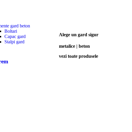
mente gard beton
Boltari
Alege un gard sigur
Capac gard
Stalpi gard
metalice | beton
vezi toate produsele
crem