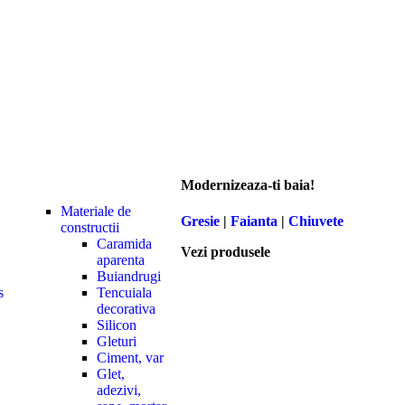
Modernizeaza-ti baia!
Materiale de
Gresie
|
Faianta
|
Chiuvete
constructii
Caramida
Vezi produsele
aparenta
Buiandrugi
s
Tencuiala
decorativa
Silicon
Gleturi
Ciment, var
Glet,
adezivi,