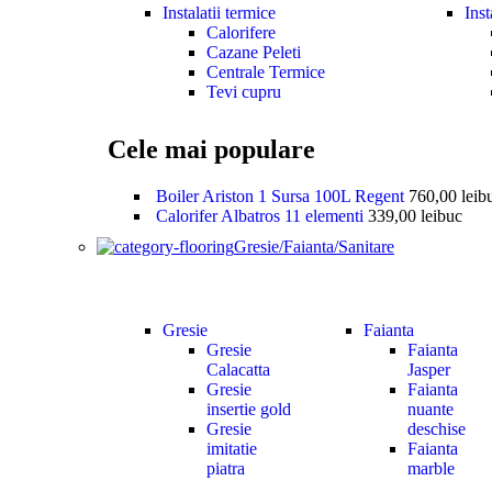
Instalatii termice
Inst
Calorifere
Cazane Peleti
Centrale Termice
Tevi cupru
Cele mai populare
Boiler Ariston 1 Sursa 100L Regent
760,00
lei
b
Calorifer Albatros 11 elementi
339,00
lei
buc
Gresie/Faianta/Sanitare
Gresie
Faianta
Gresie
Faianta
Calacatta
Jasper
Gresie
Faianta
insertie gold
nuante
Gresie
deschise
imitatie
Faianta
piatra
marble