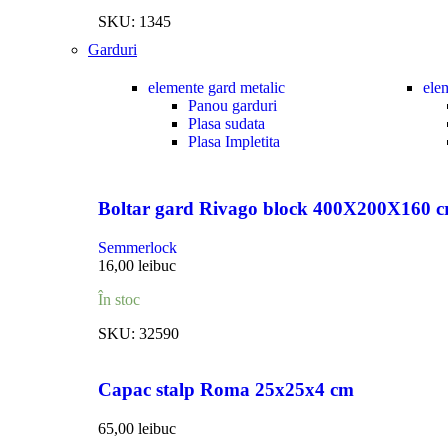
SKU:
1345
Garduri
elemente gard metalic
ele
Panou garduri
Plasa sudata
Plasa Impletita
Boltar gard Rivago block 400X200X160 
Semmerlock
16,00
lei
buc
În stoc
SKU:
32590
Capac stalp Roma 25x25x4 cm
65,00
lei
buc