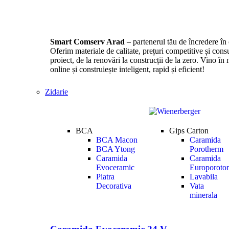
Smart Comserv Arad
– partenerul tău de încredere în 
Oferim materiale de calitate, prețuri competitive și consu
proiect, de la renovări la construcții de la zero. Vino 
online și construiește inteligent, rapid și eficient!
Zidarie
BCA
Gips Carton
BCA Macon
Caramida
BCA Ytong
Porotherm
Caramida
Caramida
Evoceramic
Europoroto
Piatra
Lavabila
Decorativa
Vata
minerala