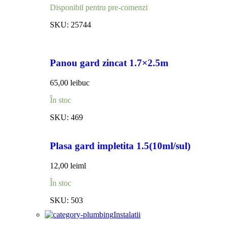
Disponibil pentru pre-comenzi
SKU:
25744
Panou gard zincat 1.7×2.5m
65,00
lei
buc
În stoc
SKU:
469
Plasa gard impletita 1.5(10ml/sul)
12,00
lei
ml
În stoc
SKU:
503
Instalatii