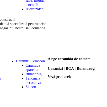
sape, mortar,
tencuieli
Hidroizolatii
construcții!
ltanță specializată pentru orice
în magazinul nostru sau comandă
Alege caramida de calitate
Caramizi Cemacon
Caramida
Caramizi | BCA | Buiandrugi
aparenta
Buiandrugi
Vezi produsele
n
Tencuiala
decorativa
Silicon