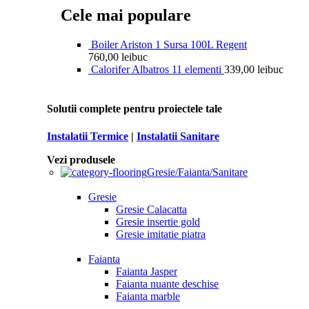
Cele mai populare
Boiler Ariston 1 Sursa 100L Regent
760,00
lei
buc
Calorifer Albatros 11 elementi
339,00
lei
buc
Solutii complete pentru proiectele tale
Instalatii Termice
|
Instalatii Sanitare
Vezi produsele
Gresie/Faianta/Sanitare
Gresie
Gresie Calacatta
Gresie insertie gold
Gresie imitatie piatra
Faianta
Faianta Jasper
Faianta nuante deschise
Faianta marble