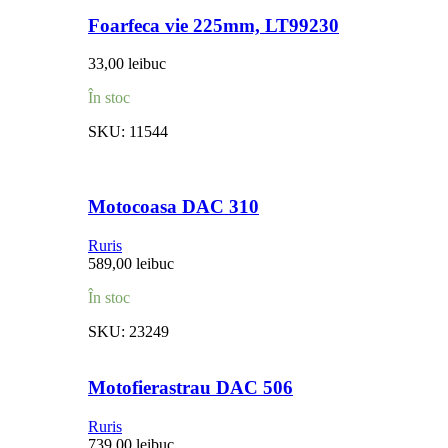
Foarfeca vie 225mm, LT99230
33,00
lei
buc
În stoc
SKU:
11544
Motocoasa DAC 310
Ruris
589,00
lei
buc
În stoc
SKU:
23249
Motofierastrau DAC 506
Ruris
739,00
lei
buc