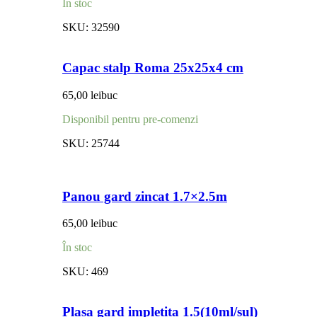
În stoc
SKU:
32590
Capac stalp Roma 25x25x4 cm
65,00
lei
buc
Disponibil pentru pre-comenzi
SKU:
25744
Panou gard zincat 1.7×2.5m
65,00
lei
buc
În stoc
SKU:
469
Plasa gard impletita 1.5(10ml/sul)