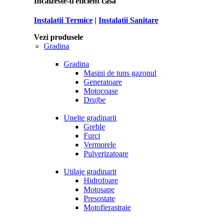
Incalzeste-ti eficient casa
Instalatii Termice
|
Instalatii Sanitare
Vezi produsele
Gradina
Gradina
Masini de tuns gazonul
Generatoare
Motocoase
Drujbe
Unelte gradinarit
Greble
Furci
Vermorele
Pulverizatoare
Utilaje gradinarit
Hidrofoare
Motosape
Presostate
Motofierastraie