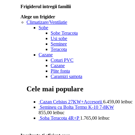
Frigiderul intregii familii
Alege un frigider
Climatizare/Ventilatie
Sobe
Sobe Teracota
Usi sobe
Seminee
Teracota
Cazane
Coturi PVC
Cazane
Plite fonta
Caramizi samota
Cele mai populare
Cazan Celsius 27KW+Accesorii
6.459,00
lei
buc
Semineu cu Bolta Termo K-10 7-8KW
855,00
lei
buc
Soba Teracota 4R+P
1.765,00
lei
buc