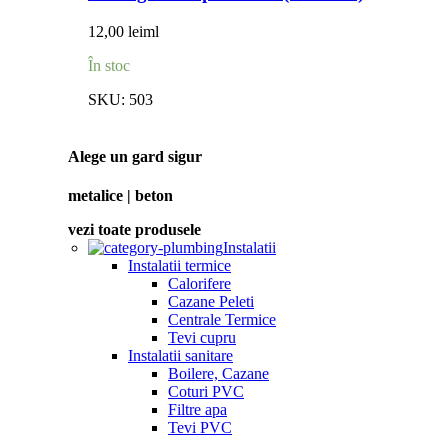
12,00
lei
ml
În stoc
SKU:
503
Alege un gard sigur
metalice | beton
vezi toate produsele
Instalatii
Instalatii termice
Calorifere
Cazane Peleti
Centrale Termice
Tevi cupru
Instalatii sanitare
Boilere, Cazane
Coturi PVC
Filtre apa
Tevi PVC