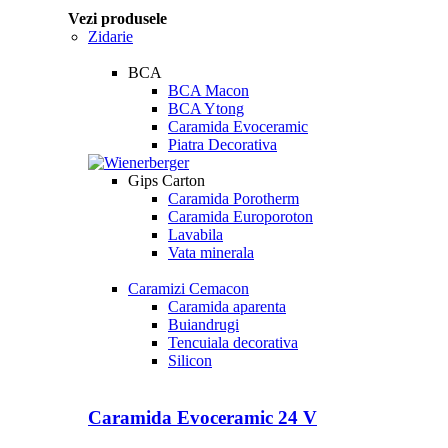
Vezi produsele
Zidarie
BCA
BCA Macon
BCA Ytong
Caramida Evoceramic
Piatra Decorativa
Gips Carton
Caramida Porotherm
Caramida Europoroton
Lavabila
Vata minerala
Caramizi Cemacon
Caramida aparenta
Buiandrugi
Tencuiala decorativa
Silicon
Caramida Evoceramic 24 V