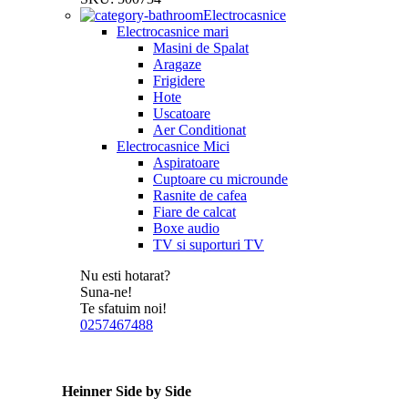
Electrocasnice
Electrocasnice mari
Masini de Spalat
Aragaze
Frigidere
Hote
Uscatoare
Aer Conditionat
Electrocasnice Mici
Aspiratoare
Cuptoare cu microunde
Rasnite de cafea
Fiare de calcat
Boxe audio
TV si suporturi TV
Nu esti hotarat?
Suna-ne!
Te sfatuim noi!
0257467488
Heinner Side by Side