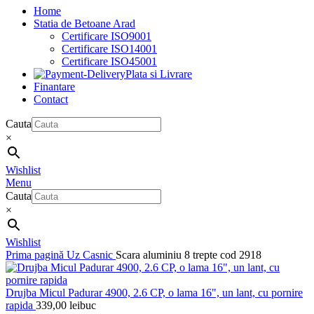
Home
Statia de Betoane Arad
Certificare ISO9001
Certificare ISO14001
Certificare ISO45001
Plata si Livrare
Finantare
Contact
Cauta
×
Wishlist
Menu
Cauta
×
Wishlist
Prima pagină
Uz Casnic
Scara aluminiu 8 trepte cod 2918
Drujba Micul Padurar 4900, 2.6 CP, o lama 16", un lant, cu pornire
rapida
339,00
lei
buc