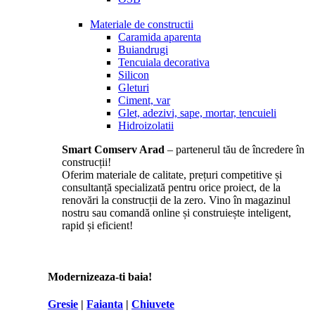
Materiale de constructii
Caramida aparenta
Buiandrugi
Tencuiala decorativa
Silicon
Gleturi
Ciment, var
Glet, adezivi, sape, mortar, tencuieli
Hidroizolatii
Smart Comserv Arad
– partenerul tău de încredere în
construcții!
Oferim materiale de calitate, prețuri competitive și
consultanță specializată pentru orice proiect, de la
renovări la construcții de la zero. Vino în magazinul
nostru sau comandă online și construiește inteligent,
rapid și eficient!
Modernizeaza-ti baia!
Gresie
|
Faianta
|
Chiuvete