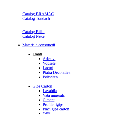
Catalog BRAMAC
Catalog Tondach
Catalog Bilka
Catalog Nexe
Materiale constructii
Lianti
Adezivi
Vopsele
Lacuri
Piatra Decorativa
Polistiren
Gips Carton
Lavabila
Vata minerala
Ciment
Profile rigips
Placi gips carton
OSB