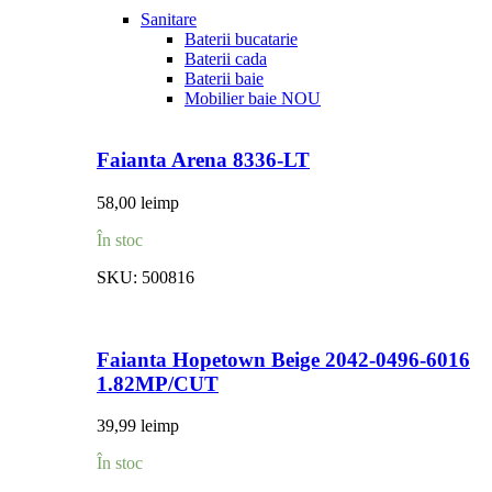
Sanitare
Baterii bucatarie
Baterii cada
Baterii baie
Mobilier baie
NOU
Faianta Arena 8336-LT
58,00
lei
mp
În stoc
SKU:
500816
Faianta Hopetown Beige 2042-0496-6016
1.82MP/CUT
39,99
lei
mp
În stoc