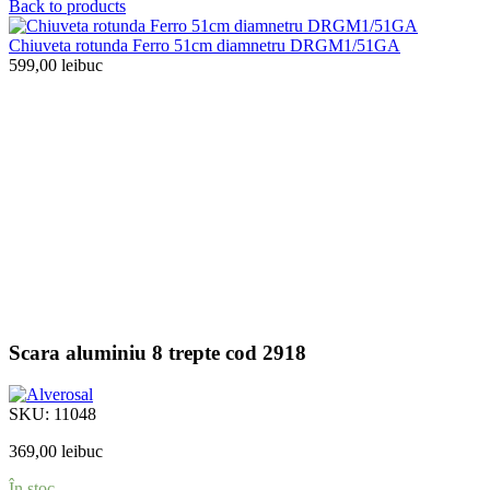
Back to products
Chiuveta rotunda Ferro 51cm diamnetru DRGM1/51GA
599,00
lei
buc
Scara aluminiu 8 trepte cod 2918
SKU:
11048
369,00
lei
buc
În stoc