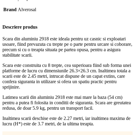
Brand
Alverosal
Descriere produs
Scara din aluminiu 2918 este ideala pentru uz casnic si exploatari
usoare, fiind prevazuta cu trepte pe o parte pentru urcare si coborare,
precum si cu o treapta situata pe partea opusa, pentru a asigura
stabilitate scarii.
Scara este construita cu 8 trepte, cea superioara fiind sub forma unei
platforme de lucru cu dimensiunile 26.3×26.3 cm. Inaltimea totala a
scarii este de 2.45 metri, intrucat dispune de un capat extins, care
confera siguranta in utilizare si ofera un spatiu practic pentru
sprijinire.
Latimea scarii din aluminiu 2918 este mai mare la baza (54 cm)
pentru a putea fi folosita in conditii de siguranta. Scara are greutatea
redusa, de doar 5.9 kg, pentru un transport facil.
Inaltimea scarii deschise este de 2.27 metri, iar inaltimea maxima de
lucru (H*) este de 3.7 metri, de la ultima treapta.