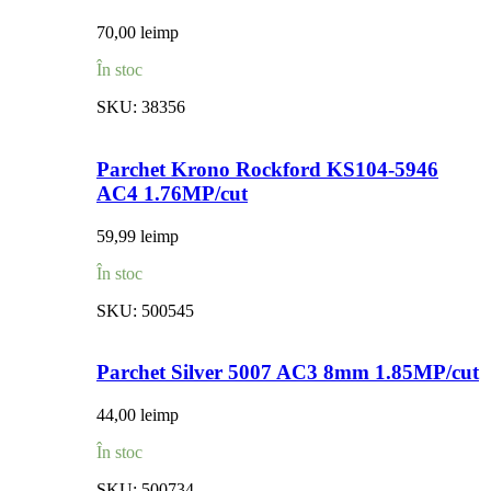
70,00
lei
mp
În stoc
SKU:
38356
Parchet Krono Rockford KS104-5946
AC4 1.76MP/cut
59,99
lei
mp
În stoc
SKU:
500545
Parchet Silver 5007 AC3 8mm 1.85MP/cut
44,00
lei
mp
În stoc
SKU:
500734