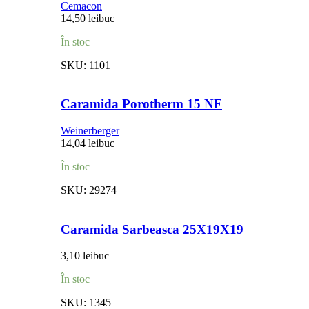
Cemacon
14,50
lei
buc
În stoc
SKU:
1101
Caramida Porotherm 15 NF
Weinerberger
14,04
lei
buc
În stoc
SKU:
29274
Caramida Sarbeasca 25X19X19
3,10
lei
buc
În stoc
SKU:
1345