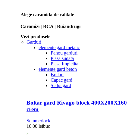
Alege caramida de calitate
Caramizi | BCA | Buiandrugi
Vezi produsele
Garduri
elemente gard metalic
Panou garduri
Plasa sudata
Plasa Impletita
elemente gard beton
Boltari
Capac gard
Stalpi gard
Boltar gard Rivago block 400X200X160
crem
Semmerlock
16,00
lei
buc