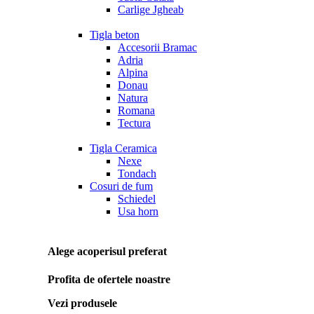
Carlige Jgheab
Tigla beton
Accesorii Bramac
Adria
Alpina
Donau
Natura
Romana
Tectura
Tigla Ceramica
Nexe
Tondach
Cosuri de fum
Schiedel
Usa horn
Alege acoperisul preferat
Profita de ofertele noastre
Vezi produsele