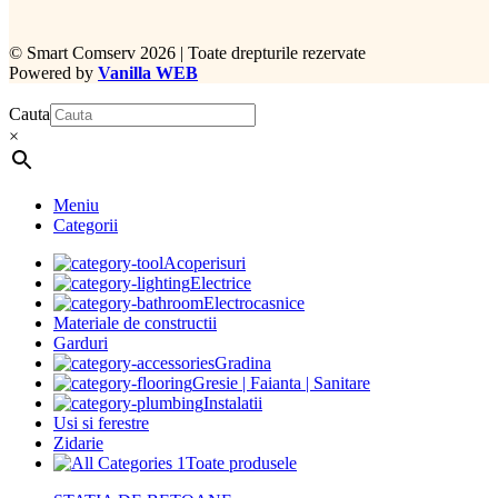
©
Smart Comserv 2026 | Toate drepturile rezervate
Powered by
Vanilla WEB
Cauta
×
Meniu
Categorii
Acoperisuri
Electrice
Electrocasnice
Materiale de constructii
Garduri
Gradina
Gresie | Faianta | Sanitare
Instalatii
Usi si ferestre
Zidarie
Toate produsele