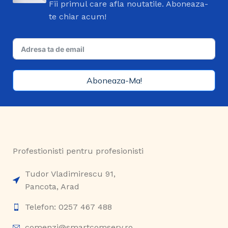
Fii primul care afla noutatile. Aboneaza-
te chiar acum!
Aboneaza-Ma!
Profestionisti pentru profesionisti
Tudor Vladimirescu 91,
Pancota, Arad
Telefon: 0257 467 488
comenzi@smartcomserv.ro