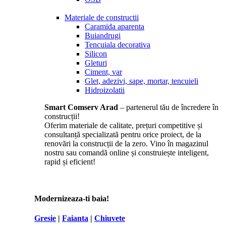
Materiale de constructii
Caramida aparenta
Buiandrugi
Tencuiala decorativa
Silicon
Gleturi
Ciment, var
Glet, adezivi, sape, mortar, tencuieli
Hidroizolatii
Smart Comserv Arad
– partenerul tău de încredere în
construcții!
Oferim materiale de calitate, prețuri competitive și
consultanță specializată pentru orice proiect, de la
renovări la construcții de la zero. Vino în magazinul
nostru sau comandă online și construiește inteligent,
rapid și eficient!
Modernizeaza-ti baia!
Gresie
|
Faianta
|
Chiuvete