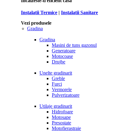
Incalzeste-ti eficient casa
Instalatii Termice
|
Instalatii Sanitare
Vezi produsele
Gradina
Gradina
Masini de tuns gazonul
Generatoare
Motocoase
Drujbe
Unelte gradinarit
Greble
Furci
Vermorele
Pulverizatoare
Utilaje gradinarit
Hidrofoare
Motosape
Presostate
Motofierastraie