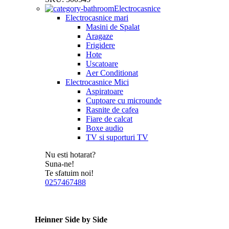
Electrocasnice
Electrocasnice mari
Masini de Spalat
Aragaze
Frigidere
Hote
Uscatoare
Aer Conditionat
Electrocasnice Mici
Aspiratoare
Cuptoare cu microunde
Rasnite de cafea
Fiare de calcat
Boxe audio
TV si suporturi TV
Nu esti hotarat?
Suna-ne!
Te sfatuim noi!
0257467488
Heinner Side by Side