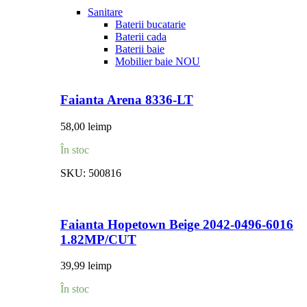
Sanitare
Baterii bucatarie
Baterii cada
Baterii baie
Mobilier baie
NOU
Faianta Arena 8336-LT
58,00
lei
mp
În stoc
SKU:
500816
Faianta Hopetown Beige 2042-0496-6016
1.82MP/CUT
39,99
lei
mp
În stoc