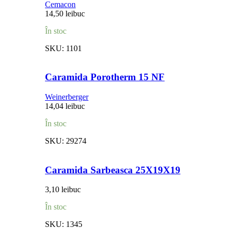
Cemacon
14,50
lei
buc
În stoc
SKU:
1101
Caramida Porotherm 15 NF
Weinerberger
14,04
lei
buc
În stoc
SKU:
29274
Caramida Sarbeasca 25X19X19
3,10
lei
buc
În stoc
SKU:
1345