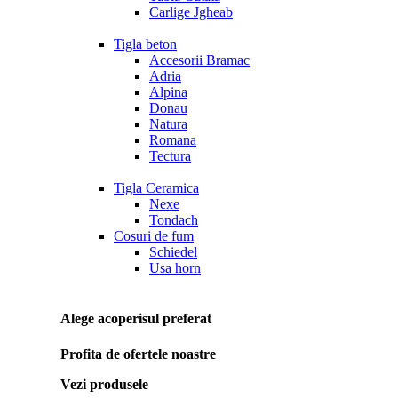
Carlige Jgheab
Tigla beton
Accesorii Bramac
Adria
Alpina
Donau
Natura
Romana
Tectura
Tigla Ceramica
Nexe
Tondach
Cosuri de fum
Schiedel
Usa horn
Alege acoperisul preferat
Profita de ofertele noastre
Vezi produsele