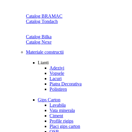
Catalog BRAMAC
Catalog Tondach
Catalog Bilka
Catalog Nexe
Materiale constructii
Lianti
Adezivi
Vopsele
Lacuri
Piatra Decorativa
Polistiren
Gips Carton
Lavabila
Vata minerala
Ciment
Profile rigips
Placi gips carton
OSB