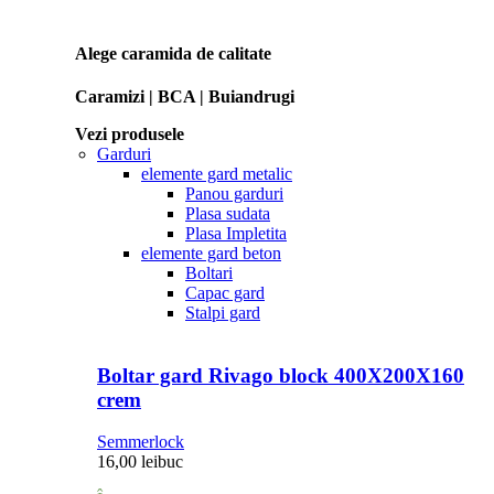
Alege caramida de calitate
Caramizi | BCA | Buiandrugi
Vezi produsele
Garduri
elemente gard metalic
Panou garduri
Plasa sudata
Plasa Impletita
elemente gard beton
Boltari
Capac gard
Stalpi gard
Boltar gard Rivago block 400X200X160
crem
Semmerlock
16,00
lei
buc