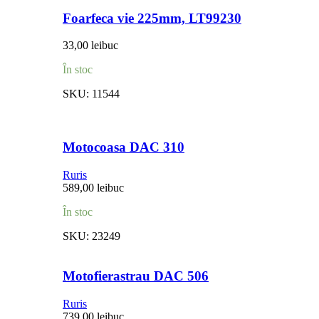
Foarfeca vie 225mm, LT99230
33,00
lei
buc
În stoc
SKU:
11544
Motocoasa DAC 310
Ruris
589,00
lei
buc
În stoc
SKU:
23249
Motofierastrau DAC 506
Ruris
739,00
lei
buc