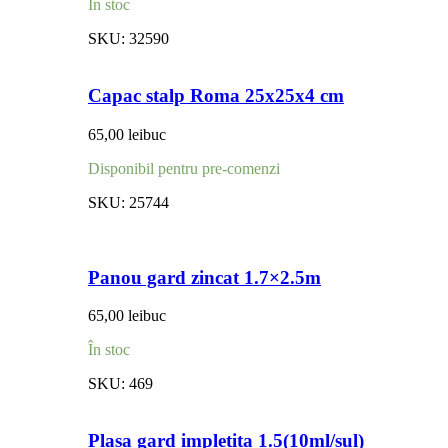
În stoc
SKU:
32590
Capac stalp Roma 25x25x4 cm
65,00
lei
buc
Disponibil pentru pre-comenzi
SKU:
25744
Panou gard zincat 1.7×2.5m
65,00
lei
buc
În stoc
SKU:
469
Plasa gard impletita 1.5(10ml/sul)