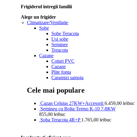
Frigiderul intregii familii
Alege un frigider
Climatizare/Ventilatie
Sobe
Sobe Teracota
Usi sobe
Seminee
Teracota
Cazane
Coturi PVC
Cazane
Plite fonta
Caramizi samota
Cele mai populare
Cazan Celsius 27KW+Accesorii
6.459,00
lei
buc
Semineu cu Bolta Termo K-10 7-8KW
855,00
lei
buc
Soba Teracota 4R+P
1.765,00
lei
buc