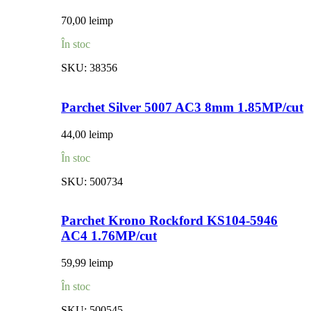
70,00
lei
mp
În stoc
SKU:
38356
Parchet Silver 5007 AC3 8mm 1.85MP/cut
44,00
lei
mp
În stoc
SKU:
500734
Parchet Krono Rockford KS104-5946
AC4 1.76MP/cut
59,99
lei
mp
În stoc
SKU:
500545