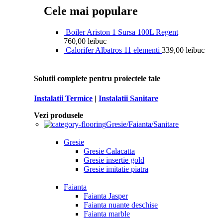
Cele mai populare
Boiler Ariston 1 Sursa 100L Regent
760,00
lei
buc
Calorifer Albatros 11 elementi
339,00
lei
buc
Solutii complete pentru proiectele tale
Instalatii Termice
|
Instalatii Sanitare
Vezi produsele
Gresie/Faianta/Sanitare
Gresie
Gresie Calacatta
Gresie insertie gold
Gresie imitatie piatra
Faianta
Faianta Jasper
Faianta nuante deschise
Faianta marble