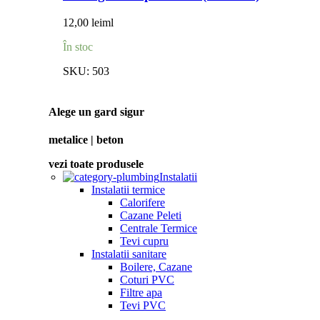
12,00
lei
ml
În stoc
SKU:
503
Alege un gard sigur
metalice | beton
vezi toate produsele
Instalatii
Instalatii termice
Calorifere
Cazane Peleti
Centrale Termice
Tevi cupru
Instalatii sanitare
Boilere, Cazane
Coturi PVC
Filtre apa
Tevi PVC