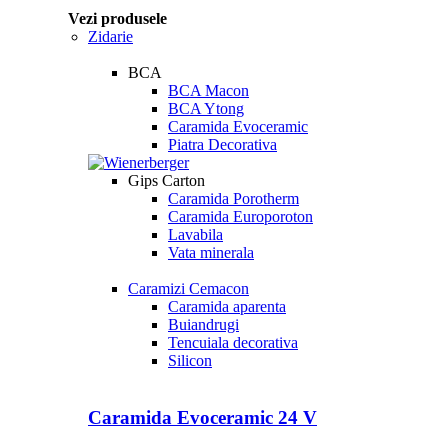
Vezi produsele
Zidarie
BCA
BCA Macon
BCA Ytong
Caramida Evoceramic
Piatra Decorativa
Gips Carton
Caramida Porotherm
Caramida Europoroton
Lavabila
Vata minerala
Caramizi Cemacon
Caramida aparenta
Buiandrugi
Tencuiala decorativa
Silicon
Caramida Evoceramic 24 V