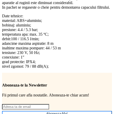
aparatie al ruginii este diminuat considerabil.
In pachet se regaseste o cheie pentru demontarea capacului filtrului.
Date tehnice:
material: ABS+aluminiu;
bobinaj: aluminiu;
presiune: 4.4 / 5.3 bar;
temperatura apa: max. 35 ºC;
debit:100 / 116.5 l/min;
adancime maxima aspiratie: 8 m
inaltime maxima pompare: 44 / 53 m
tensiune: 230 V, 50 Hz;
conexiune: 1″
grad protectie: IPX4;
nivel zgomot: 79 / 88 dB(A);
Aboneaza-te la Newsletter
Fii primul care afla noutatile. Aboneaza-te chiar acum!
Aboneaza-Ma!