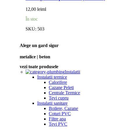
12,00
lei
ml
În stoc
SKU:
503
Alege un gard sigur
metalice | beton
vezi toate produsele
Instalatii
Instalatii termice
Calorifere
Cazane Peleti
Centrale Termice
Tevi cupru
Instalatii sanitare
Boilere, Cazane
Coturi PVC
Filtre apa
Tevi PVC