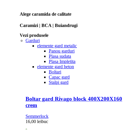
Alege caramida de calitate
Caramizi | BCA | Buiandrugi
Vezi produsele
Garduri
elemente gard metalic
Panou garduri
Plasa sudata
Plasa Impletita
elemente gard beton
Boltari
Capac gard
Stalpi gard
Boltar gard Rivago block 400X200X160
crem
Semmerlock
16,00
lei
buc