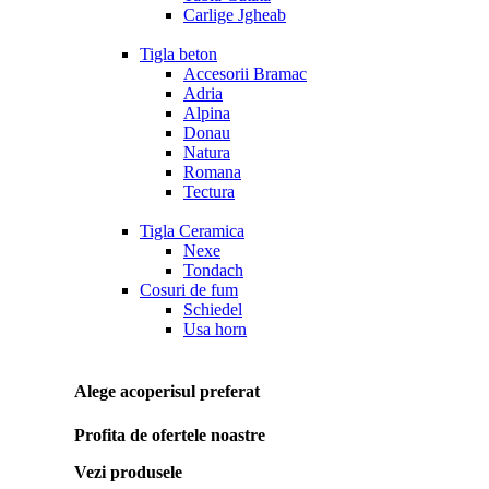
Carlige Jgheab
Tigla beton
Accesorii Bramac
Adria
Alpina
Donau
Natura
Romana
Tectura
Tigla Ceramica
Nexe
Tondach
Cosuri de fum
Schiedel
Usa horn
Alege acoperisul preferat
Profita de ofertele noastre
Vezi produsele