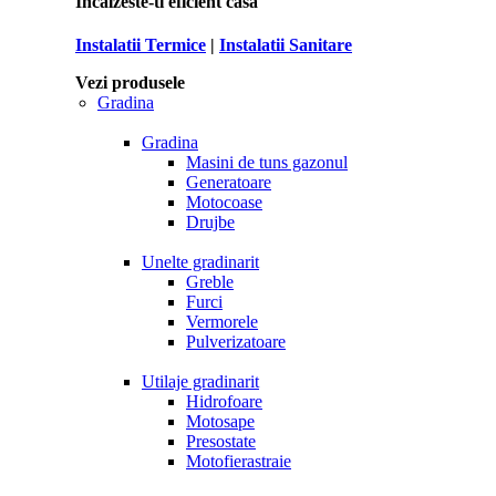
Incalzeste-ti eficient casa
Instalatii Termice
|
Instalatii Sanitare
Vezi produsele
Gradina
Gradina
Masini de tuns gazonul
Generatoare
Motocoase
Drujbe
Unelte gradinarit
Greble
Furci
Vermorele
Pulverizatoare
Utilaje gradinarit
Hidrofoare
Motosape
Presostate
Motofierastraie