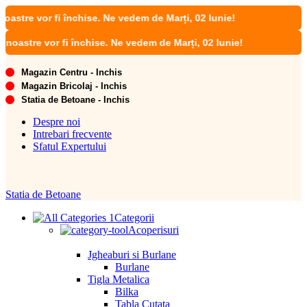
 vor fi închise. Ne vedem de Marți, 02 Iunie!
re vor fi închise. Ne vedem de Marți, 02 Iunie!
Magazin Centru - Inchis
Magazin Bricolaj - Inchis
Statia de Betoane - Inchis
Despre noi
Intrebari frecvente
Sfatul Expertului
Statia de Betoane
Categorii
Acoperisuri
Jgheaburi si Burlane
Burlane
Tigla Metalica
Bilka
Tabla Cutata