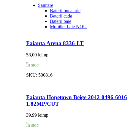
Sanitare
Baterii bucatarie
Baterii cada
Baterii baie
Mobilier baie
NOU
Faianta Arena 8336-LT
58,00
lei
mp
În stoc
SKU:
500816
Faianta Hopetown Beige 2042-0496-6016
1.82MP/CUT
39,99
lei
mp
În stoc