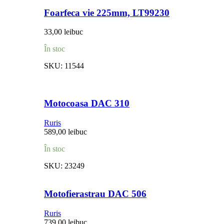
Foarfeca vie 225mm, LT99230
33,00
lei
buc
În stoc
SKU:
11544
Motocoasa DAC 310
Ruris
589,00
lei
buc
În stoc
SKU:
23249
Motofierastrau DAC 506
Ruris
739,00
lei
buc