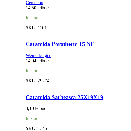
Cemacon
14,50
lei
buc
În stoc
SKU:
1101
Caramida Porotherm 15 NF
Weinerberger
14,04
lei
buc
În stoc
SKU:
29274
Caramida Sarbeasca 25X19X19
3,10
lei
buc
În stoc
SKU:
1345