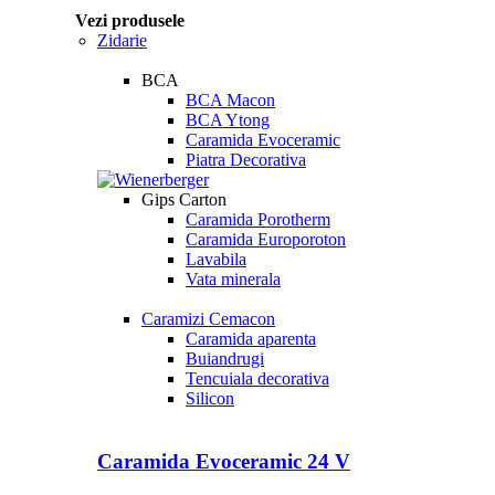
Vezi produsele
Zidarie
BCA
BCA Macon
BCA Ytong
Caramida Evoceramic
Piatra Decorativa
Gips Carton
Caramida Porotherm
Caramida Europoroton
Lavabila
Vata minerala
Caramizi Cemacon
Caramida aparenta
Buiandrugi
Tencuiala decorativa
Silicon
Caramida Evoceramic 24 V