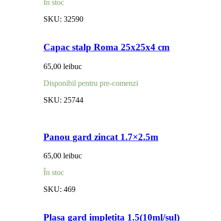
În stoc
SKU:
32590
Capac stalp Roma 25x25x4 cm
65,00
lei
buc
Disponibil pentru pre-comenzi
SKU:
25744
Panou gard zincat 1.7×2.5m
65,00
lei
buc
În stoc
SKU:
469
Plasa gard impletita 1.5(10ml/sul)