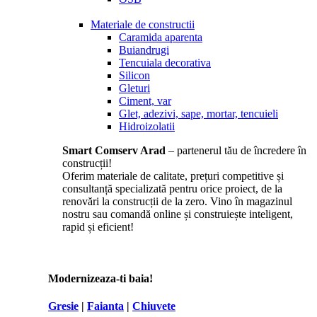
Materiale de constructii
Caramida aparenta
Buiandrugi
Tencuiala decorativa
Silicon
Gleturi
Ciment, var
Glet, adezivi, sape, mortar, tencuieli
Hidroizolatii
Smart Comserv Arad
– partenerul tău de încredere în
construcții!
Oferim materiale de calitate, prețuri competitive și
consultanță specializată pentru orice proiect, de la
renovări la construcții de la zero. Vino în magazinul
nostru sau comandă online și construiește inteligent,
rapid și eficient!
Modernizeaza-ti baia!
Gresie
|
Faianta
|
Chiuvete