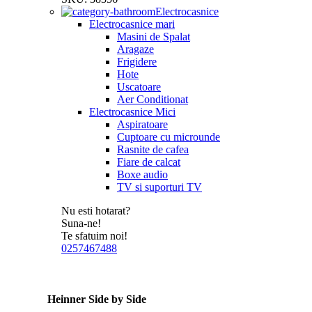
Electrocasnice
Electrocasnice mari
Masini de Spalat
Aragaze
Frigidere
Hote
Uscatoare
Aer Conditionat
Electrocasnice Mici
Aspiratoare
Cuptoare cu microunde
Rasnite de cafea
Fiare de calcat
Boxe audio
TV si suporturi TV
Nu esti hotarat?
Suna-ne!
Te sfatuim noi!
0257467488
Heinner Side by Side