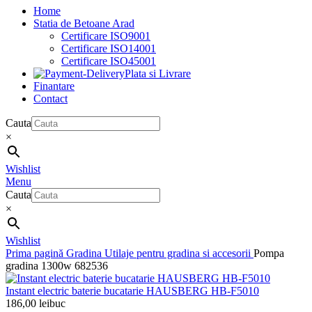
Home
Statia de Betoane Arad
Certificare ISO9001
Certificare ISO14001
Certificare ISO45001
Plata si Livrare
Finantare
Contact
Cauta
×
Wishlist
Menu
Cauta
×
Wishlist
Prima pagină
Gradina
Utilaje pentru gradina si accesorii
Pompa
gradina 1300w 682536
Instant electric baterie bucatarie HAUSBERG HB-F5010
186,00
lei
buc