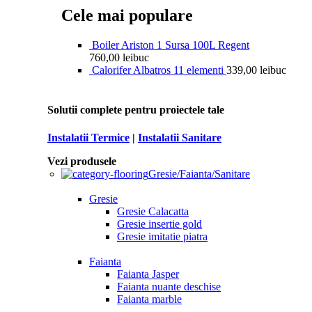
Cele mai populare
Boiler Ariston 1 Sursa 100L Regent
760,00
lei
buc
Calorifer Albatros 11 elementi
339,00
lei
buc
Solutii complete pentru proiectele tale
Instalatii Termice
|
Instalatii Sanitare
Vezi produsele
Gresie/Faianta/Sanitare
Gresie
Gresie Calacatta
Gresie insertie gold
Gresie imitatie piatra
Faianta
Faianta Jasper
Faianta nuante deschise
Faianta marble