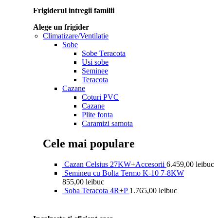
Frigiderul intregii familii
Alege un frigider
Climatizare/Ventilatie
Sobe
Sobe Teracota
Usi sobe
Seminee
Teracota
Cazane
Coturi PVC
Cazane
Plite fonta
Caramizi samota
Cele mai populare
Cazan Celsius 27KW+Accesorii
6.459,00
lei
buc
Semineu cu Bolta Termo K-10 7-8KW
855,00
lei
buc
Soba Teracota 4R+P
1.765,00
lei
buc