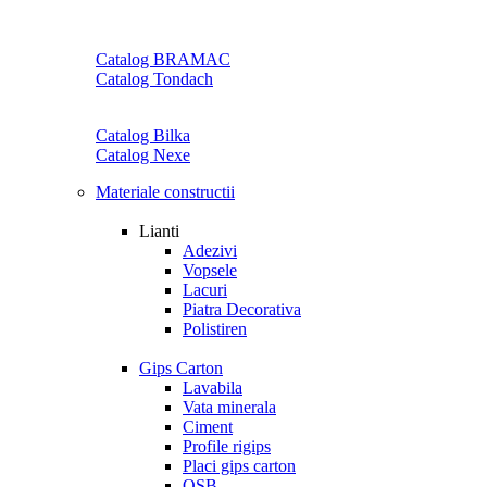
Catalog BRAMAC
Catalog Tondach
Catalog Bilka
Catalog Nexe
Materiale constructii
Lianti
Adezivi
Vopsele
Lacuri
Piatra Decorativa
Polistiren
Gips Carton
Lavabila
Vata minerala
Ciment
Profile rigips
Placi gips carton
OSB