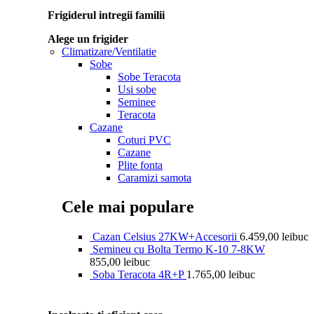
Frigiderul intregii familii
Alege un frigider
Climatizare/Ventilatie
Sobe
Sobe Teracota
Usi sobe
Seminee
Teracota
Cazane
Coturi PVC
Cazane
Plite fonta
Caramizi samota
Cele mai populare
Cazan Celsius 27KW+Accesorii
6.459,00
lei
buc
Semineu cu Bolta Termo K-10 7-8KW
855,00
lei
buc
Soba Teracota 4R+P
1.765,00
lei
buc