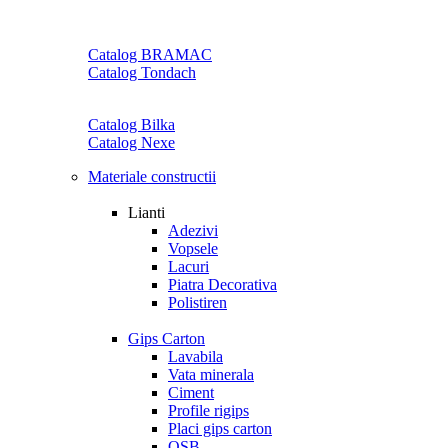
Catalog BRAMAC
Catalog Tondach
Catalog Bilka
Catalog Nexe
Materiale constructii
Lianti
Adezivi
Vopsele
Lacuri
Piatra Decorativa
Polistiren
Gips Carton
Lavabila
Vata minerala
Ciment
Profile rigips
Placi gips carton
OSB