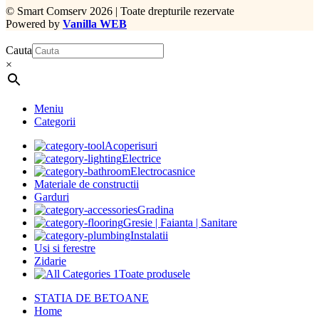
©
Smart Comserv 2026 | Toate drepturile rezervate
Powered by
Vanilla WEB
Cauta
×
Meniu
Categorii
Acoperisuri
Electrice
Electrocasnice
Materiale de constructii
Garduri
Gradina
Gresie | Faianta | Sanitare
Instalatii
Usi si ferestre
Zidarie
Toate produsele
STATIA DE BETOANE
Home