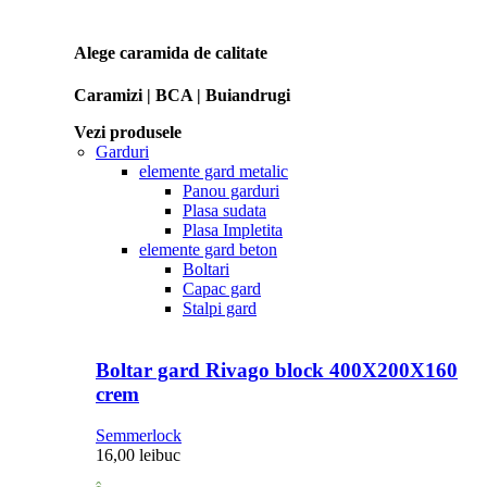
Alege caramida de calitate
Caramizi | BCA | Buiandrugi
Vezi produsele
Garduri
elemente gard metalic
Panou garduri
Plasa sudata
Plasa Impletita
elemente gard beton
Boltari
Capac gard
Stalpi gard
Boltar gard Rivago block 400X200X160
crem
Semmerlock
16,00
lei
buc