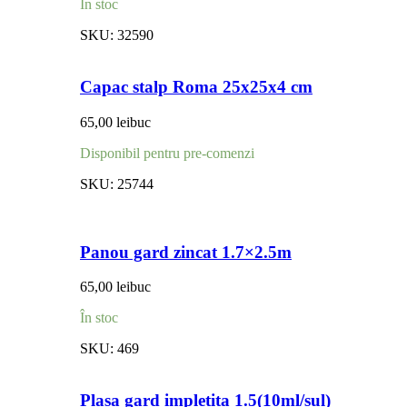
În stoc
SKU:
32590
Capac stalp Roma 25x25x4 cm
65,00
lei
buc
Disponibil pentru pre-comenzi
SKU:
25744
Panou gard zincat 1.7×2.5m
65,00
lei
buc
În stoc
SKU:
469
Plasa gard impletita 1.5(10ml/sul)