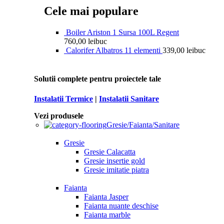
Cele mai populare
Boiler Ariston 1 Sursa 100L Regent
760,00
lei
buc
Calorifer Albatros 11 elementi
339,00
lei
buc
Solutii complete pentru proiectele tale
Instalatii Termice
|
Instalatii Sanitare
Vezi produsele
Gresie/Faianta/Sanitare
Gresie
Gresie Calacatta
Gresie insertie gold
Gresie imitatie piatra
Faianta
Faianta Jasper
Faianta nuante deschise
Faianta marble