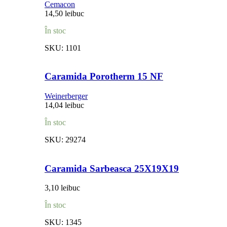
Cemacon
14,50
lei
buc
În stoc
SKU:
1101
Caramida Porotherm 15 NF
Weinerberger
14,04
lei
buc
În stoc
SKU:
29274
Caramida Sarbeasca 25X19X19
3,10
lei
buc
În stoc
SKU:
1345