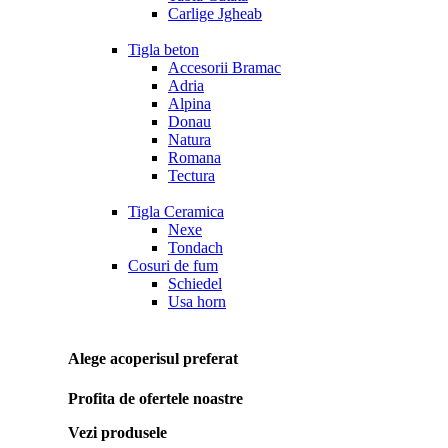
Carlige Jgheab
Tigla beton
Accesorii Bramac
Adria
Alpina
Donau
Natura
Romana
Tectura
Tigla Ceramica
Nexe
Tondach
Cosuri de fum
Schiedel
Usa horn
Alege acoperisul preferat
Profita de ofertele noastre
Vezi produsele