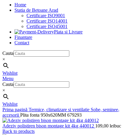
Home
Statia de Betoane Arad
Certificare ISO9001
Certificare ISO14001
Certificare ISO45001
Plata si Livrare
Finantare
Contact
Cauta
×
Wishlist
Menu
Cauta
×
Wishlist
Prima pagină
Termice, climatizare si ventilatie
Sobe, seminee,
accesorii
Plita fonta 950x620MM 679293
Adeziv polistiren bison montage kit 4kg 440012
109,00
lei
buc
Back to products