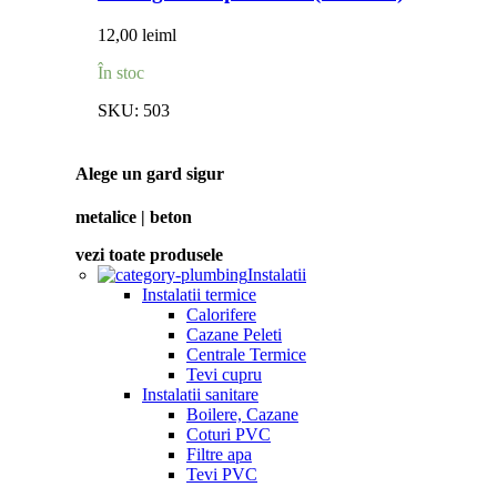
12,00
lei
ml
În stoc
SKU:
503
Alege un gard sigur
metalice | beton
vezi toate produsele
Instalatii
Instalatii termice
Calorifere
Cazane Peleti
Centrale Termice
Tevi cupru
Instalatii sanitare
Boilere, Cazane
Coturi PVC
Filtre apa
Tevi PVC