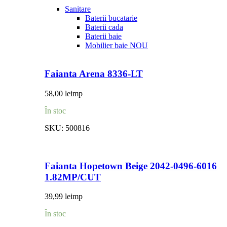
Sanitare
Baterii bucatarie
Baterii cada
Baterii baie
Mobilier baie
NOU
Faianta Arena 8336-LT
58,00
lei
mp
În stoc
SKU:
500816
Faianta Hopetown Beige 2042-0496-6016
1.82MP/CUT
39,99
lei
mp
În stoc