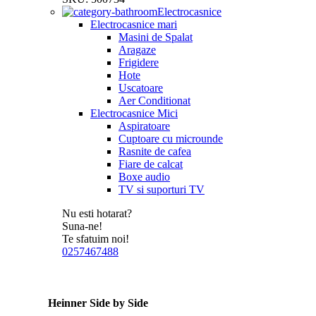
Electrocasnice
Electrocasnice mari
Masini de Spalat
Aragaze
Frigidere
Hote
Uscatoare
Aer Conditionat
Electrocasnice Mici
Aspiratoare
Cuptoare cu microunde
Rasnite de cafea
Fiare de calcat
Boxe audio
TV si suporturi TV
Nu esti hotarat?
Suna-ne!
Te sfatuim noi!
0257467488
Heinner Side by Side