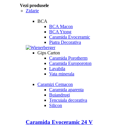
Vezi produsele
Zidarie
BCA
BCA Macon
BCA Ytong
Caramida Evoceramic
Piatra Decorativa
Gips Carton
Caramida Porotherm
Caramida Europoroton
Lavabila
Vata minerala
Caramizi Cemacon
Caramida aparenta
Buiandrugi
Tencuiala decorativa
Silicon
Caramida Evoceramic 24 V