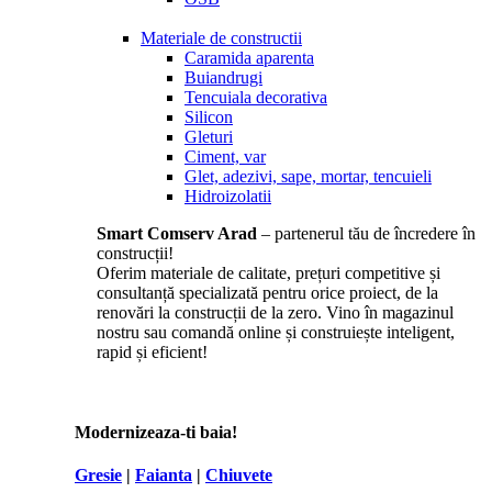
Materiale de constructii
Caramida aparenta
Buiandrugi
Tencuiala decorativa
Silicon
Gleturi
Ciment, var
Glet, adezivi, sape, mortar, tencuieli
Hidroizolatii
Smart Comserv Arad
– partenerul tău de încredere în
construcții!
Oferim materiale de calitate, prețuri competitive și
consultanță specializată pentru orice proiect, de la
renovări la construcții de la zero. Vino în magazinul
nostru sau comandă online și construiește inteligent,
rapid și eficient!
Modernizeaza-ti baia!
Gresie
|
Faianta
|
Chiuvete