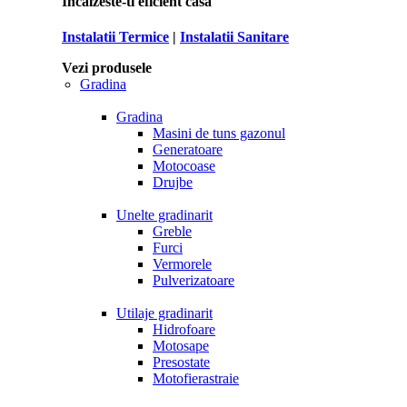
Incalzeste-ti eficient casa
Instalatii Termice
|
Instalatii Sanitare
Vezi produsele
Gradina
Gradina
Masini de tuns gazonul
Generatoare
Motocoase
Drujbe
Unelte gradinarit
Greble
Furci
Vermorele
Pulverizatoare
Utilaje gradinarit
Hidrofoare
Motosape
Presostate
Motofierastraie