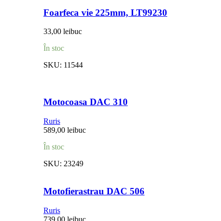
Foarfeca vie 225mm, LT99230
33,00
lei
buc
În stoc
SKU:
11544
Motocoasa DAC 310
Ruris
589,00
lei
buc
În stoc
SKU:
23249
Motofierastrau DAC 506
Ruris
739,00
lei
buc