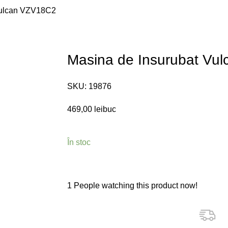
Vulcan VZV18C2
Masina de Insurubat Vu
SKU:
19876
469,00
lei
buc
În stoc
1
People watching this product now!