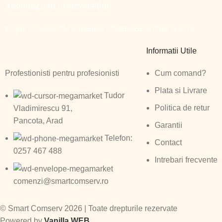
Aboneaza-te la Newsletter
Fii primul care afla noutatile. Aboneaza-te chiar acum!
Informatii Utile
Profestionisti pentru profesionisti
Cum comand?
Plata si Livrare
Tudor
Politica de retur
Vladimirescu 91,
Pancota, Arad
Garantii
Telefon:
Contact
0257 467 488
Intrebari frecvente
comenzi@smartcomserv.ro
©
Smart Comserv 2026 | Toate drepturile rezervate
Powered by
Vanilla WEB