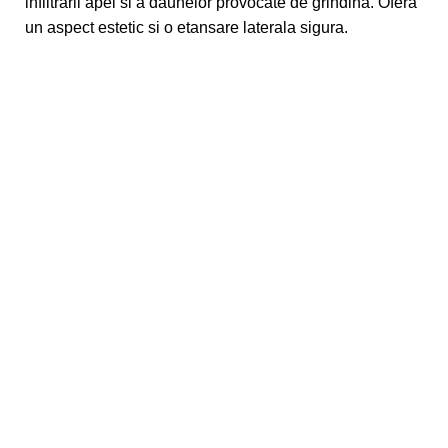
infiltrarii apei si a daunelor provocate de grindina. Ofera
un aspect estetic si o etansare laterala sigura.