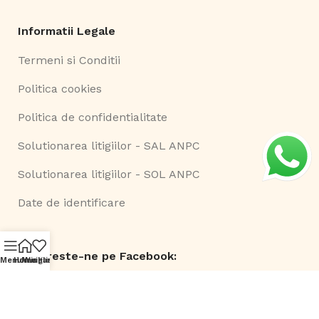
Informatii Legale
Termeni si Conditii
Politica cookies
Politica de confidentialitate
Solutionarea litigiilor - SAL ANPC
Solutionarea litigiilor - SOL ANPC
Date de identificare
Urmareste-ne pe Facebook:
Menu
Home
Navigare Waze
Wishlist
©
Smart Comserv 2026 | Toate drepturile rezervate