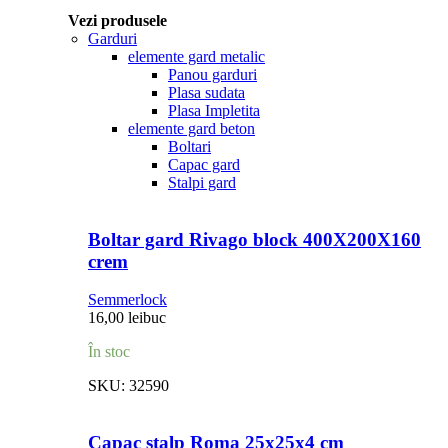
Vezi produsele
Garduri
elemente gard metalic
Panou garduri
Plasa sudata
Plasa Impletita
elemente gard beton
Boltari
Capac gard
Stalpi gard
Boltar gard Rivago block 400X200X160
crem
Semmerlock
16,00
lei
buc
În stoc
SKU:
32590
Capac stalp Roma 25x25x4 cm