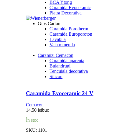
BCA Ytong
Caramida Evoceramic
Piatra Decorativa
Gips Carton
Caramida Porotherm
Caramida Europoroton
Lavabila
Vata minerala
Caramizi Cemacon
Caramida aparenta
Buiandrugi
Tencuiala decorativa
Silicon
Caramida Evoceramic 24 V
Cemacon
14,50
lei
buc
În stoc
SKU:
1101