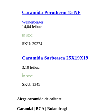
Caramida Porotherm 15 NF
Weinerberger
14,04
lei
buc
În stoc
SKU:
29274
Caramida Sarbeasca 25X19X19
3,10
lei
buc
În stoc
SKU:
1345
Alege caramida de calitate
Caramizi | BCA | Buiandrugi