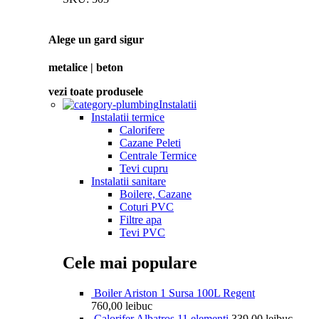
Alege un gard sigur
metalice | beton
vezi toate produsele
Instalatii
Instalatii termice
Calorifere
Cazane Peleti
Centrale Termice
Tevi cupru
Instalatii sanitare
Boilere, Cazane
Coturi PVC
Filtre apa
Tevi PVC
Cele mai populare
Boiler Ariston 1 Sursa 100L Regent
760,00
lei
buc
Calorifer Albatros 11 elementi
339,00
lei
buc