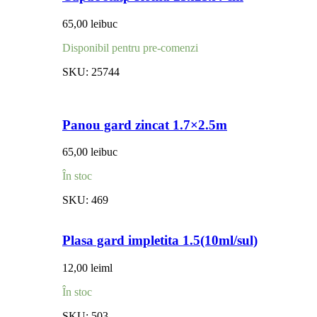
65,00
lei
buc
Disponibil pentru pre-comenzi
SKU:
25744
Panou gard zincat 1.7×2.5m
65,00
lei
buc
În stoc
SKU:
469
Plasa gard impletita 1.5(10ml/sul)
12,00
lei
ml
În stoc
SKU:
503