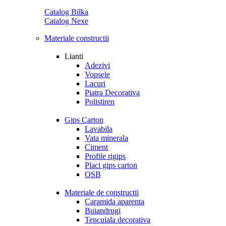
Catalog Bilka
Catalog Nexe
Materiale constructii
Lianti
Adezivi
Vopsele
Lacuri
Piatra Decorativa
Polistiren
Gips Carton
Lavabila
Vata minerala
Ciment
Profile rigips
Placi gips carton
OSB
Materiale de constructii
Caramida aparenta
Buiandrugi
Tencuiala decorativa