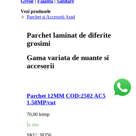
Gresie
|
Faianta
|
Sanitare
Vezi produsele
Parchet si Accesorii Arad
Parchet laminat de diferite
grosimi
Gama variata de nuante si
accesorii
Parchet 12MM COD:2502 AC5
1.58MP/cut
70,00
lei
mp
În stoc
SKU:
38356