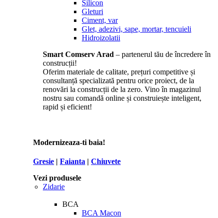
Silicon
Gleturi
Ciment, var
Glet, adezivi, sape, mortar, tencuieli
Hidroizolatii
Smart Comserv Arad
– partenerul tău de încredere în
construcții!
Oferim materiale de calitate, prețuri competitive și
consultanță specializată pentru orice proiect, de la
renovări la construcții de la zero. Vino în magazinul
nostru sau comandă online și construiește inteligent,
rapid și eficient!
Modernizeaza-ti baia!
Gresie
|
Faianta
|
Chiuvete
Vezi produsele
Zidarie
BCA
BCA Macon