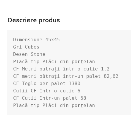
Descriere produs
Dimensiune 45x45

Jgheaburi si Bur
Gri Cubes

Burlane
Desen Stone

Placă tip Plăci din porțelan

CF Metri pătrați într-o cutie 1.2

Tigla Metalica
CF metri pătrați într-un palet 82,62

Bilka
CF Teglo per palet 1380

Tabla Cutata
Cutii CF într-o cutie 6

CF Cutii într-un palet 68

Carlige Jgheab
Placă tip Plăci din porțelan