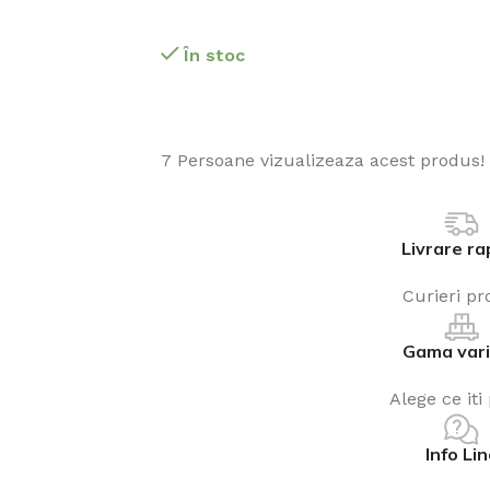
În stoc
7
Persoane vizualizeaza acest produs!
Livrare ra
Curieri pro
Gama var
Alege ce iti
Info Li