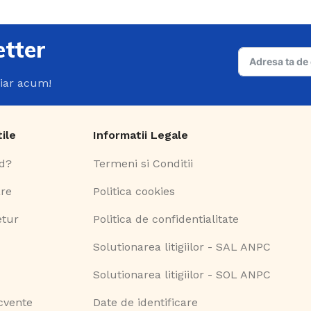
Catalog B
Catalog T
tter
hiar acum!
tile
Informatii Legale
d?
Termeni si Conditii
are
Politica cookies
etur
Politica de confidentialitate
Solutionarea litigiilor - SAL ANPC
Solutionarea litigiilor - SOL ANPC
ecvente
Date de identificare