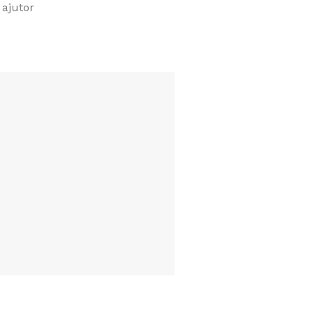
ajutor
Alege acoperisul
preferat
Profita de ofertele noastre
Vezi produsele