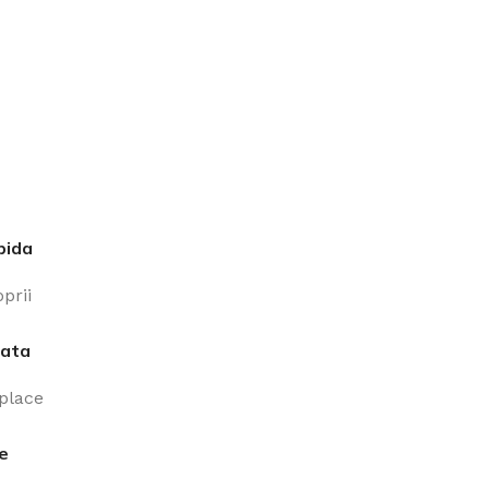
pida
prii
iata
 place
ne