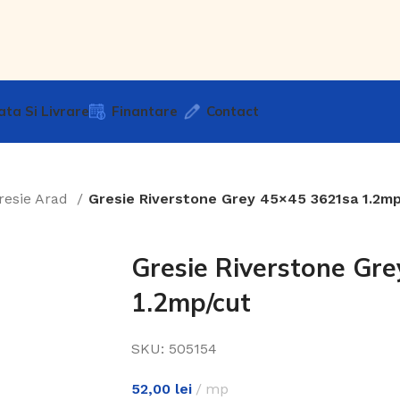
ata Si Livrare
Finantare
Contact
resie Arad
Gresie Riverstone Grey 45×45 3621sa 1.2m
Gresie Riverstone Gr
1.2mp/cut
SKU:
505154
52,00
lei
mp