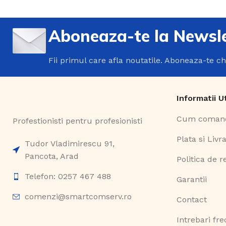
Aboneaza-te la Newsle
Fii primul care afla noutatile. Aboneaza-te c
Informatii U
Cum coman
Profestionisti pentru profesionisti
Plata si Livr
Tudor Vladimirescu 91,
Pancota, Arad
Politica de r
Telefon: 0257 467 488
Garantii
comenzi@smartcomserv.ro
Contact
Intrebari fr