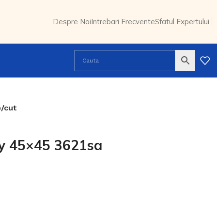
Despre Noi
Intrebari Frecvente
Sfatul Expertului
p/cut
ey 45×45 3621sa