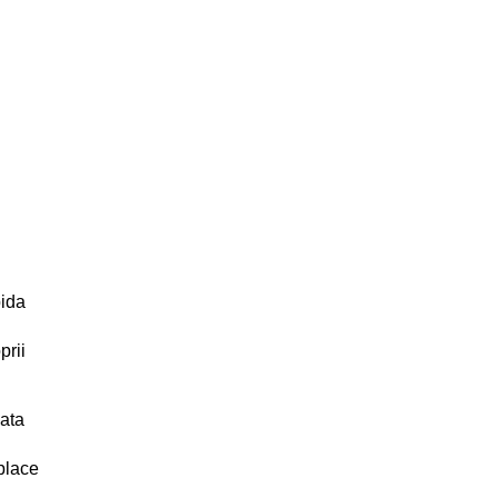
pida
prii
ata
 place