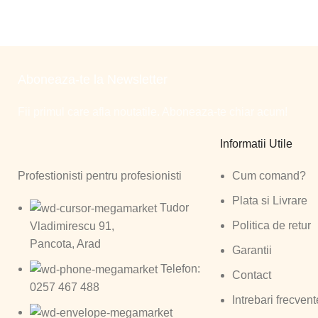
Aboneaza-te la Newsletter
Fii primul care afla noutatile. Aboneaza-te chiar acum!
Informatii Utile
Profestionisti pentru profesionisti
Cum comand?
Plata si Livrare
Tudor
Politica de retur
Vladimirescu 91,
Pancota, Arad
Garantii
Telefon:
Contact
0257 467 488
Intrebari frecvent