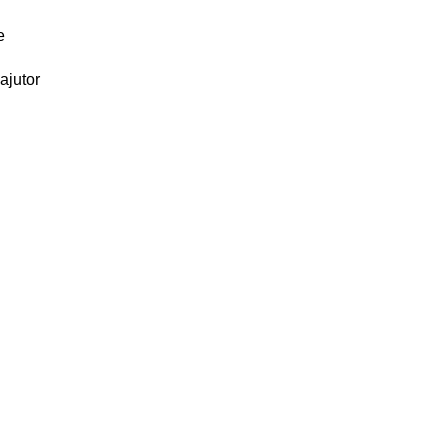
e
ajutor