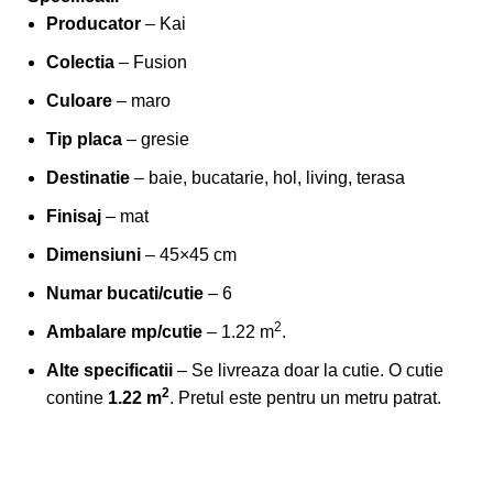
Producator
– Kai
Colectia
– Fusion
Culoare
– maro
Tip placa
– gresie
Destinatie
– baie, bucatarie, hol, living, terasa
Finisaj
– mat
Dimensiuni
– 45×45 cm
Numar bucati/cutie
– 6
2
Ambalare mp/cutie
– 1.22 m
.
Alte specificatii
– Se livreaza doar la cutie. O cutie
2
contine
1.22 m
. Pretul este pentru un metru patrat.