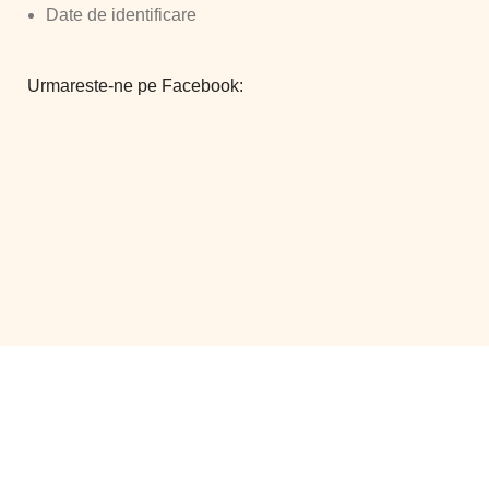
Date de identificare
Urmareste-ne pe Facebook:
©
Smart Comserv 2026 | Toate drepturile rezervate
Powered by
Vanilla WEB