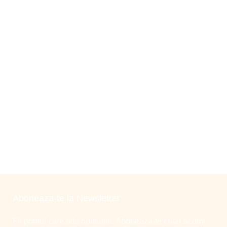
Aboneaza-te la Newsletter
Fii primul care afla noutatile. Aboneaza-te chiar acum!