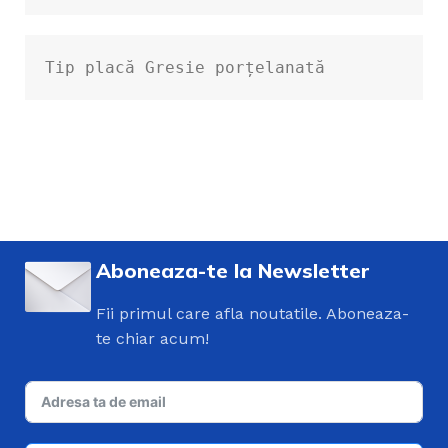
Tip placă Gresie porțelanată
Aboneaza-te la Newsletter
Fii primul care afla noutatile. Aboneaza-
te chiar acum!