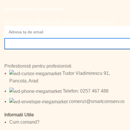
Aboneaza-te la Newsletter
Fii primul care afla noutatile. Aboneaza-te chiar acum!
Profestionisti pentru profesionisti
Tudor Vladimirescu 91,
Pancota, Arad
Telefon: 0257 467 488
comenzi@smartcomserv.ro
Informatii Utile
Cum comand?