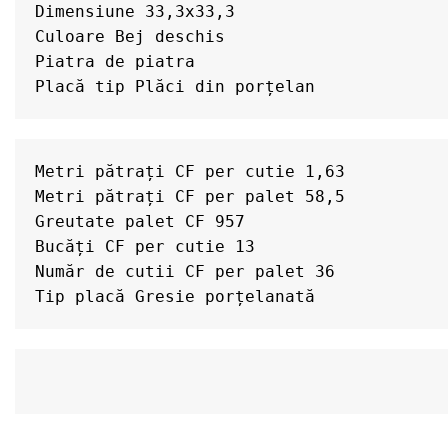
Dimensiune 33,3x33,3

Culoare Bej deschis

Piatra de piatra

Metri pătrați CF per cutie 1,63

Metri pătrați CF per palet 58,5

Greutate palet CF 957

Bucăți CF per cutie 13

Număr de cutii CF per palet 36

Tip placă Gresie porțelanată