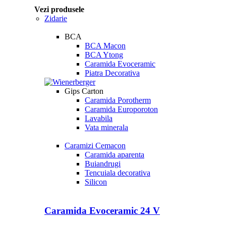
Vezi produsele
Zidarie
BCA
BCA Macon
BCA Ytong
Caramida Evoceramic
Piatra Decorativa
Gips Carton
Caramida Porotherm
Caramida Europoroton
Lavabila
Vata minerala
Caramizi Cemacon
Caramida aparenta
Buiandrugi
Tencuiala decorativa
Silicon
Caramida Evoceramic 24 V