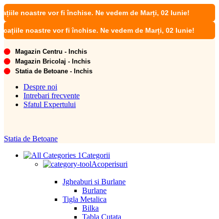
 noastre vor fi închise. Ne vedem de Marți, 02 Iunie!
e noastre vor fi închise. Ne vedem de Marți, 02 Iunie!
Magazin Centru - Inchis
Magazin Bricolaj - Inchis
Statia de Betoane - Inchis
Despre noi
Intrebari frecvente
Sfatul Expertului
Statia de Betoane
Categorii
Acoperisuri
Jgheaburi si Burlane
Burlane
Tigla Metalica
Bilka
Tabla Cutata