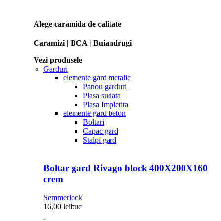
Alege caramida de calitate
Caramizi | BCA | Buiandrugi
Vezi produsele
Garduri
elemente gard metalic
Panou garduri
Plasa sudata
Plasa Impletita
elemente gard beton
Boltari
Capac gard
Stalpi gard
Boltar gard Rivago block 400X200X160
crem
Semmerlock
16,00
lei
buc