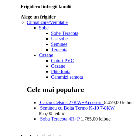
Frigiderul intregii familii
Alege un frigider
Climatizare/Ventilatie
Sobe
Sobe Teracota
Usi sobe
Seminee
Teracota
Cazane
Coturi PVC
Cazane
Plite fonta
Caramizi samota
Cele mai populare
Cazan Celsius 27KW+Accesorii
6.459,00
lei
buc
Semineu cu Bolta Termo K-10 7-8KW
855,00
lei
buc
Soba Teracota 4R+P
1.765,00
lei
buc