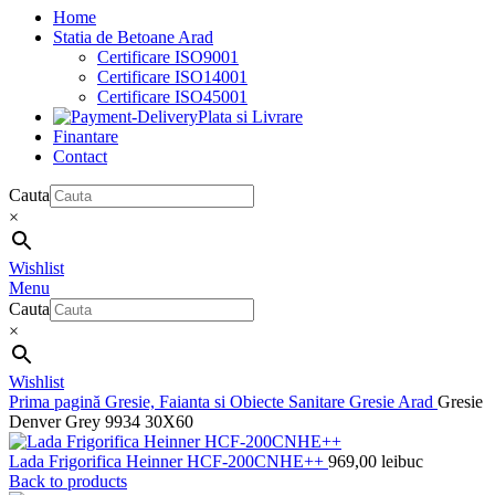
Home
Statia de Betoane Arad
Certificare ISO9001
Certificare ISO14001
Certificare ISO45001
Plata si Livrare
Finantare
Contact
Cauta
×
Wishlist
Menu
Cauta
×
Wishlist
Prima pagină
Gresie, Faianta si Obiecte Sanitare
Gresie Arad
Gresie
Denver Grey 9934 30X60
Lada Frigorifica Heinner HCF-200CNHE++
969,00
lei
buc
Back to products