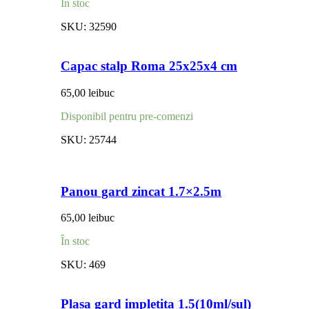
În stoc
SKU:
32590
Capac stalp Roma 25x25x4 cm
65,00
lei
buc
Disponibil pentru pre-comenzi
SKU:
25744
Panou gard zincat 1.7×2.5m
65,00
lei
buc
În stoc
SKU:
469
Plasa gard impletita 1.5(10ml/sul)