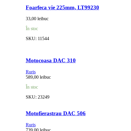
Foarfeca vie 225mm, LT99230
33,00
lei
buc
În stoc
SKU:
11544
Motocoasa DAC 310
Ruris
589,00
lei
buc
În stoc
SKU:
23249
Motofierastrau DAC 506
Ruris
739,00
lei
buc