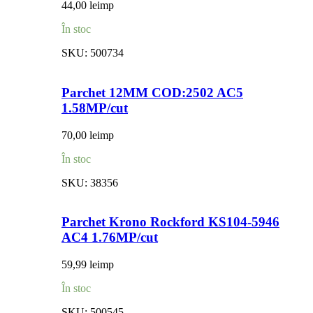
44,00
lei
mp
În stoc
SKU:
500734
Parchet 12MM COD:2502 AC5
1.58MP/cut
70,00
lei
mp
În stoc
SKU:
38356
Parchet Krono Rockford KS104-5946
AC4 1.76MP/cut
59,99
lei
mp
În stoc
SKU:
500545