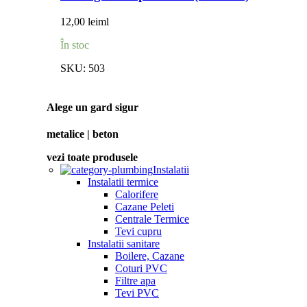
12,00
lei
ml
În stoc
SKU:
503
Alege un gard sigur
metalice | beton
vezi toate produsele
Instalatii
Instalatii termice
Calorifere
Cazane Peleti
Centrale Termice
Tevi cupru
Instalatii sanitare
Boilere, Cazane
Coturi PVC
Filtre apa
Tevi PVC