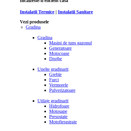
Incalzeste-ti eficient casa
Instalatii Termice
|
Instalatii Sanitare
Vezi produsele
Gradina
Gradina
Masini de tuns gazonul
Generatoare
Motocoase
Drujbe
Unelte gradinarit
Greble
Furci
Vermorele
Pulverizatoare
Utilaje gradinarit
Hidrofoare
Motosape
Presostate
Motofierastraie