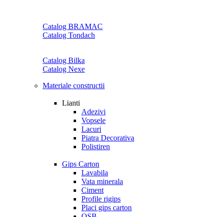
Catalog BRAMAC
Catalog Tondach
Catalog Bilka
Catalog Nexe
Materiale constructii
Lianti
Adezivi
Vopsele
Lacuri
Piatra Decorativa
Polistiren
Gips Carton
Lavabila
Vata minerala
Ciment
Profile rigips
Placi gips carton
OSB