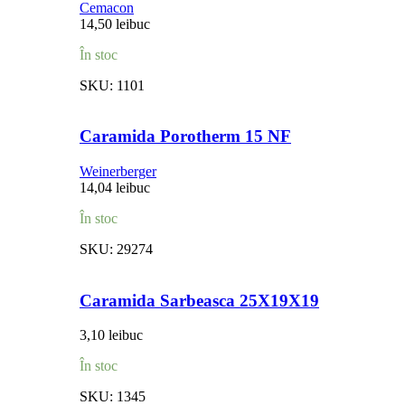
Cemacon
14,50
lei
buc
În stoc
SKU:
1101
Caramida Porotherm 15 NF
Weinerberger
14,04
lei
buc
În stoc
SKU:
29274
Caramida Sarbeasca 25X19X19
3,10
lei
buc
În stoc
SKU:
1345