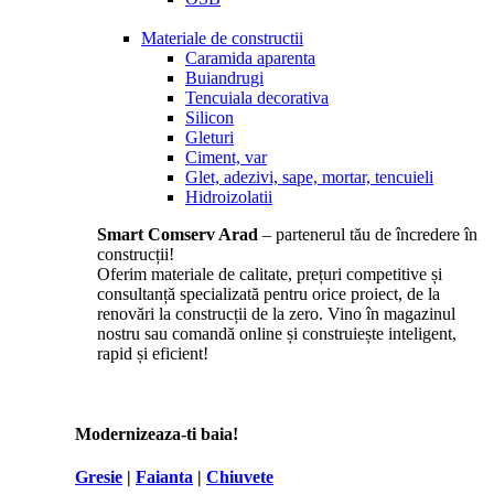
Materiale de constructii
Caramida aparenta
Buiandrugi
Tencuiala decorativa
Silicon
Gleturi
Ciment, var
Glet, adezivi, sape, mortar, tencuieli
Hidroizolatii
Smart Comserv Arad
– partenerul tău de încredere în
construcții!
Oferim materiale de calitate, prețuri competitive și
consultanță specializată pentru orice proiect, de la
renovări la construcții de la zero. Vino în magazinul
nostru sau comandă online și construiește inteligent,
rapid și eficient!
Modernizeaza-ti baia!
Gresie
|
Faianta
|
Chiuvete