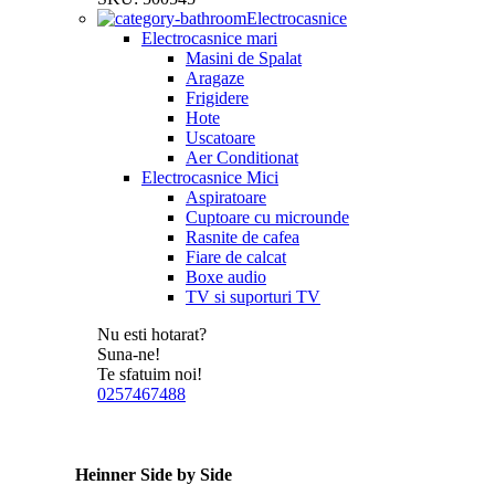
Electrocasnice
Electrocasnice mari
Masini de Spalat
Aragaze
Frigidere
Hote
Uscatoare
Aer Conditionat
Electrocasnice Mici
Aspiratoare
Cuptoare cu microunde
Rasnite de cafea
Fiare de calcat
Boxe audio
TV si suporturi TV
Nu esti hotarat?
Suna-ne!
Te sfatuim noi!
0257467488
Heinner Side by Side