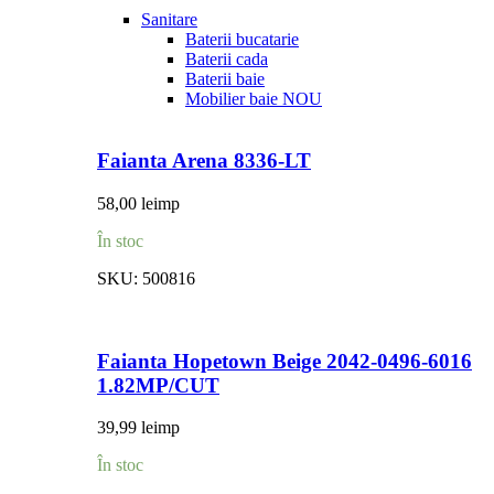
Sanitare
Baterii bucatarie
Baterii cada
Baterii baie
Mobilier baie
NOU
Faianta Arena 8336-LT
58,00
lei
mp
În stoc
SKU:
500816
Faianta Hopetown Beige 2042-0496-6016
1.82MP/CUT
39,99
lei
mp
În stoc