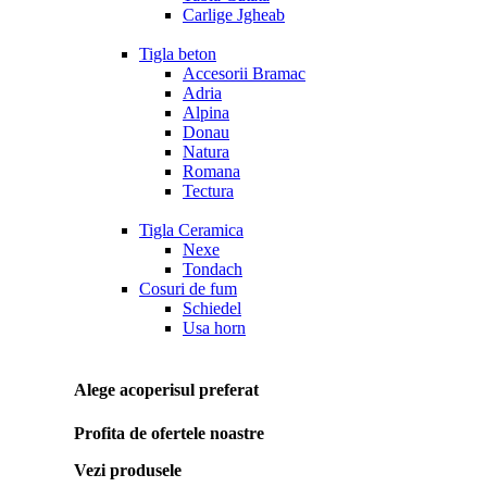
Carlige Jgheab
Tigla beton
Accesorii Bramac
Adria
Alpina
Donau
Natura
Romana
Tectura
Tigla Ceramica
Nexe
Tondach
Cosuri de fum
Schiedel
Usa horn
Alege acoperisul preferat
Profita de ofertele noastre
Vezi produsele