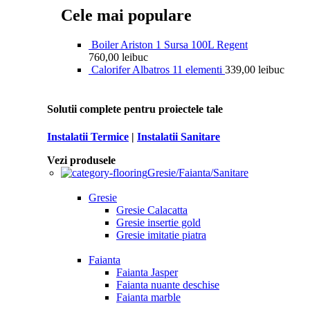
Cele mai populare
Boiler Ariston 1 Sursa 100L Regent
760,00
lei
buc
Calorifer Albatros 11 elementi
339,00
lei
buc
Solutii complete pentru proiectele tale
Instalatii Termice
|
Instalatii Sanitare
Vezi produsele
Gresie/Faianta/Sanitare
Gresie
Gresie Calacatta
Gresie insertie gold
Gresie imitatie piatra
Faianta
Faianta Jasper
Faianta nuante deschise
Faianta marble