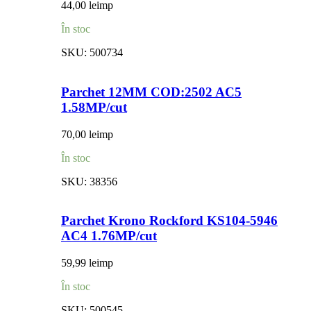
44,00
lei
mp
În stoc
SKU:
500734
Parchet 12MM COD:2502 AC5
1.58MP/cut
70,00
lei
mp
În stoc
SKU:
38356
Parchet Krono Rockford KS104-5946
AC4 1.76MP/cut
59,99
lei
mp
În stoc
SKU:
500545