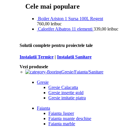
Cele mai populare
Boiler Ariston 1 Sursa 100L Regent
760,00
lei
buc
Calorifer Albatros 11 elementi
339,00
lei
buc
Solutii complete pentru proiectele tale
Instalatii Termice
|
Instalatii Sanitare
Vezi produsele
Gresie/Faianta/Sanitare
Gresie
Gresie Calacatta
Gresie insertie gold
Gresie imitatie piatra
Faianta
Faianta Jasper
Faianta nuante deschise
Faianta marble