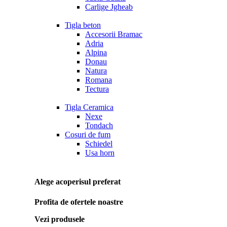
Carlige Jgheab
Tigla beton
Accesorii Bramac
Adria
Alpina
Donau
Natura
Romana
Tectura
Tigla Ceramica
Nexe
Tondach
Cosuri de fum
Schiedel
Usa horn
Alege acoperisul preferat
Profita de ofertele noastre
Vezi produsele