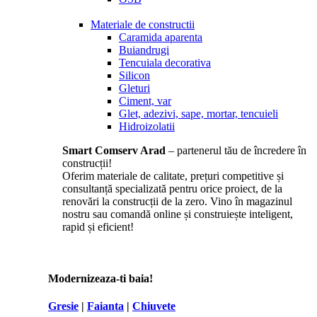
Materiale de constructii
Caramida aparenta
Buiandrugi
Tencuiala decorativa
Silicon
Gleturi
Ciment, var
Glet, adezivi, sape, mortar, tencuieli
Hidroizolatii
Smart Comserv Arad
– partenerul tău de încredere în
construcții!
Oferim materiale de calitate, prețuri competitive și
consultanță specializată pentru orice proiect, de la
renovări la construcții de la zero. Vino în magazinul
nostru sau comandă online și construiește inteligent,
rapid și eficient!
Modernizeaza-ti baia!
Gresie
|
Faianta
|
Chiuvete