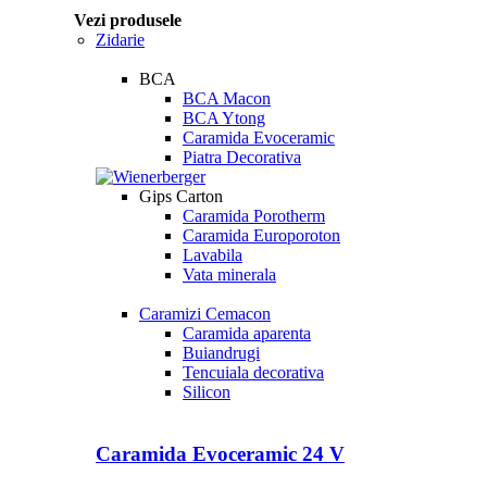
Vezi produsele
Zidarie
BCA
BCA Macon
BCA Ytong
Caramida Evoceramic
Piatra Decorativa
Gips Carton
Caramida Porotherm
Caramida Europoroton
Lavabila
Vata minerala
Caramizi Cemacon
Caramida aparenta
Buiandrugi
Tencuiala decorativa
Silicon
Caramida Evoceramic 24 V