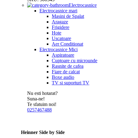
Electrocasnice
Electrocasnice mari
Masini de Spalat
Aragaze
Frigidere
Hote
Uscatoare
Aer Conditionat
Electrocasnice Mici
Aspiratoare
Cuptoare cu microunde
Rasnite de cafea
Fiare de calcat
Boxe audio
TV si suporturi TV
Nu esti hotarat?
Suna-ne!
Te sfatuim noi!
0257467488
Heinner Side by Side