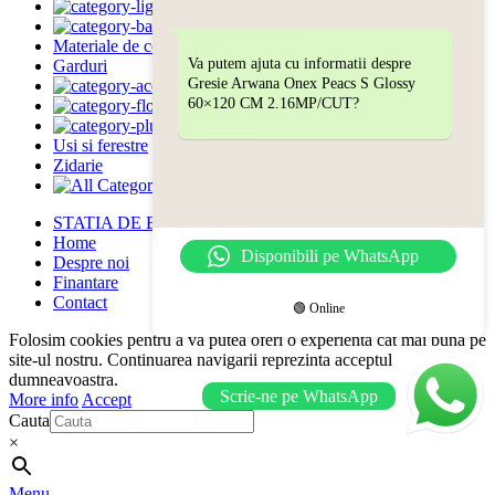
Electrice
Electrocasnice
Materiale de constructii
Va putem ajuta cu informatii despre
Garduri
Gresie Arwana Onex Peacs S Glossy
Gradina
60×120 CM 2.16MP/CUT?
Gresie | Faianta | Sanitare
Instalatii
Usi si ferestre
Zidarie
Toate produsele
STATIA DE BETOANE
Home
Disponibili pe WhatsApp
Despre noi
Finantare
Contact
🟢 Online
Folosim cookies pentru a va putea oferi o experienta cat mai buna pe
site-ul nostru. Continuarea navigarii reprezinta acceptul
dumneavoastra.
Scrie-ne pe WhatsApp
More info
Accept
Cauta
×
Menu