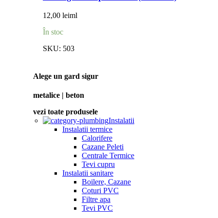
12,00
lei
ml
În stoc
SKU:
503
Alege un gard sigur
metalice | beton
vezi toate produsele
Instalatii
Instalatii termice
Calorifere
Cazane Peleti
Centrale Termice
Tevi cupru
Instalatii sanitare
Boilere, Cazane
Coturi PVC
Filtre apa
Tevi PVC