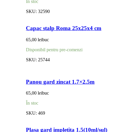
În stoc
SKU:
32590
Capac stalp Roma 25x25x4 cm
65,00
lei
buc
Disponibil pentru pre-comenzi
SKU:
25744
Panou gard zincat 1.7×2.5m
65,00
lei
buc
În stoc
SKU:
469
Plasa gard impletita 1.5(10ml/sul)