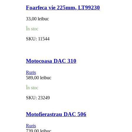
Foarfeca vie 225mm, LT99230
33,00
lei
buc
În stoc
SKU:
11544
Motocoasa DAC 310
Ruris
589,00
lei
buc
În stoc
SKU:
23249
Motofierastrau DAC 506
Ruris
739,00
lei
buc