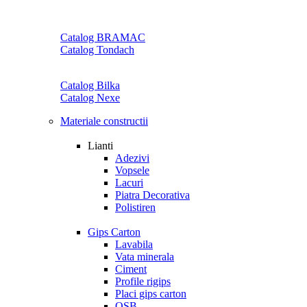
Catalog BRAMAC
Catalog Tondach
Catalog Bilka
Catalog Nexe
Materiale constructii
Lianti
Adezivi
Vopsele
Lacuri
Piatra Decorativa
Polistiren
Gips Carton
Lavabila
Vata minerala
Ciment
Profile rigips
Placi gips carton
OSB