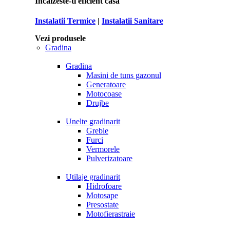
Incalzeste-ti eficient casa
Instalatii Termice
|
Instalatii Sanitare
Vezi produsele
Gradina
Gradina
Masini de tuns gazonul
Generatoare
Motocoase
Drujbe
Unelte gradinarit
Greble
Furci
Vermorele
Pulverizatoare
Utilaje gradinarit
Hidrofoare
Motosape
Presostate
Motofierastraie