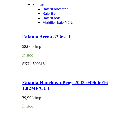
Sanitare
Baterii bucatarie
Baterii cada
Baterii baie
Mobilier baie
NOU
Faianta Arena 8336-LT
58,00
lei
mp
În stoc
SKU:
500816
Faianta Hopetown Beige 2042-0496-6016
1.82MP/CUT
39,99
lei
mp
În stoc