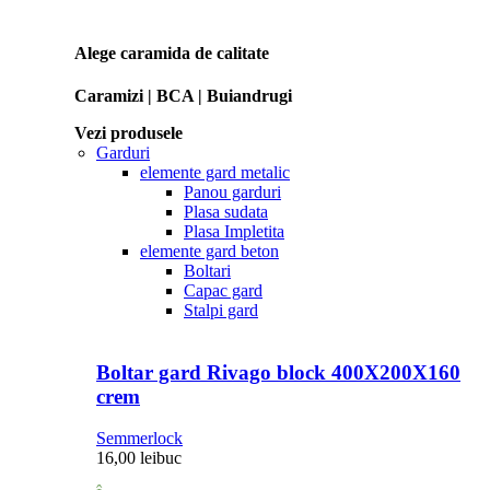
Alege caramida de calitate
Caramizi | BCA | Buiandrugi
Vezi produsele
Garduri
elemente gard metalic
Panou garduri
Plasa sudata
Plasa Impletita
elemente gard beton
Boltari
Capac gard
Stalpi gard
Boltar gard Rivago block 400X200X160
crem
Semmerlock
16,00
lei
buc