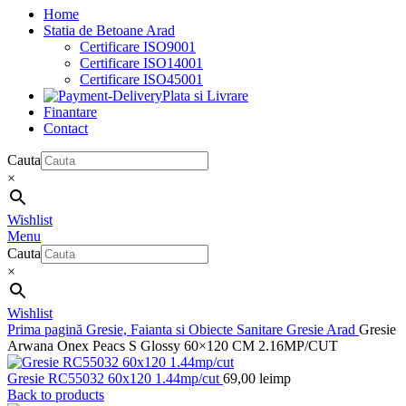
Home
Statia de Betoane Arad
Certificare ISO9001
Certificare ISO14001
Certificare ISO45001
Plata si Livrare
Finantare
Contact
Cauta
×
Wishlist
Menu
Cauta
×
Wishlist
Prima pagină
Gresie, Faianta si Obiecte Sanitare
Gresie Arad
Gresie
Arwana Onex Peacs S Glossy 60×120 CM 2.16MP/CUT
Gresie RC55032 60x120 1.44mp/cut
69,00
lei
mp
Back to products