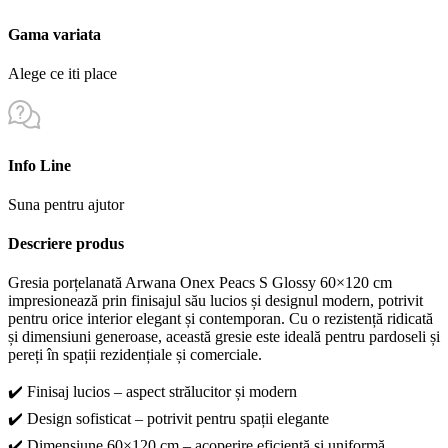
Gama variata
Alege ce iti place
Info Line
Suna pentru ajutor
Descriere produs
Gresia porțelanată Arwana Onex Peacs S Glossy 60×120 cm
impresionează prin finisajul său lucios și designul modern, potrivit
pentru orice interior elegant și contemporan. Cu o rezistență ridicată
și dimensiuni generoase, această gresie este ideală pentru pardoseli și
pereți în spații rezidențiale și comerciale.
✔️ Finisaj lucios – aspect strălucitor și modern
✔️ Design sofisticat – potrivit pentru spații elegante
✔️ Dimensiune 60×120 cm – acoperire eficientă și uniformă