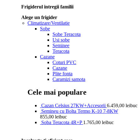
Frigiderul intregii familii
Alege un frigider
Climatizare/Ventilatie
Sobe
Sobe Teracota
Usi sobe
Seminee
Teracota
Cazane
Coturi PVC
Cazane
Plite fonta
Caramizi samota
Cele mai populare
Cazan Celsius 27KW+Accesorii
6.459,00
lei
buc
Semineu cu Bolta Termo K-10 7-8KW
855,00
lei
buc
Soba Teracota 4R+P
1.765,00
lei
buc