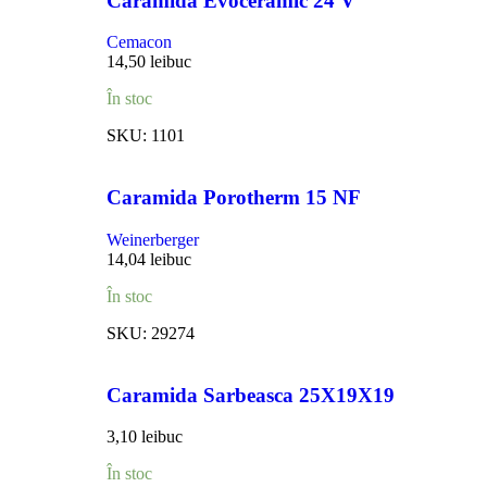
Caramida Evoceramic 24 V
Cemacon
14,50
lei
buc
În stoc
SKU:
1101
Caramida Porotherm 15 NF
Weinerberger
14,04
lei
buc
În stoc
SKU:
29274
Caramida Sarbeasca 25X19X19
3,10
lei
buc
În stoc