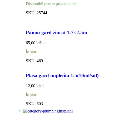
Disponibil pentru pre-comenzi
SKU:
25744
Panou gard zincat 1.7×2.5m
65,00
lei
buc
În stoc
SKU:
469
Plasa gard impletita 1.5(10ml/sul)
12,00
lei
ml
În stoc
SKU:
503
Instalatii