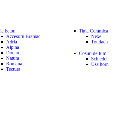
la beton
Tigla Ceramica
Accesorii Bramac
Nexe
Adria
Tondach
Alpina
Donau
Cosuri de fum
Natura
Schiedel
Romana
Usa horn
Tectura