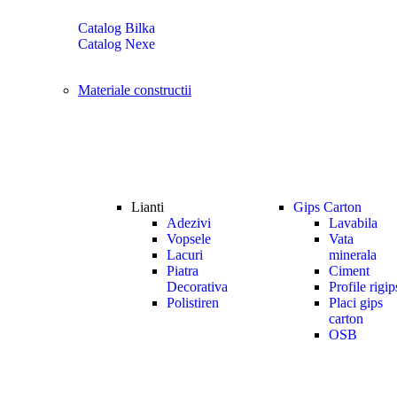
Catalog Bilka
Catalog Nexe
Materiale constructii
Lianti
Gips Carton
Adezivi
Lavabila
Vopsele
Vata
Lacuri
minerala
Piatra
Ciment
Decorativa
Profile rigip
Polistiren
Placi gips
carton
OSB