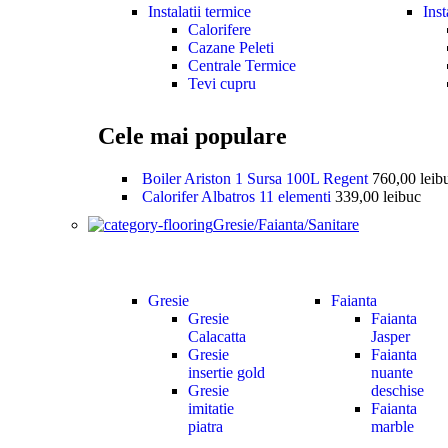
Instalatii termice
Inst
Calorifere
Cazane Peleti
Centrale Termice
Tevi cupru
Cele mai populare
Boiler Ariston 1 Sursa 100L Regent
760,00
lei
b
Calorifer Albatros 11 elementi
339,00
lei
buc
Gresie/Faianta/Sanitare
Gresie
Faianta
Gresie
Faianta
Calacatta
Jasper
Gresie
Faianta
insertie gold
nuante
Gresie
deschise
imitatie
Faianta
piatra
marble