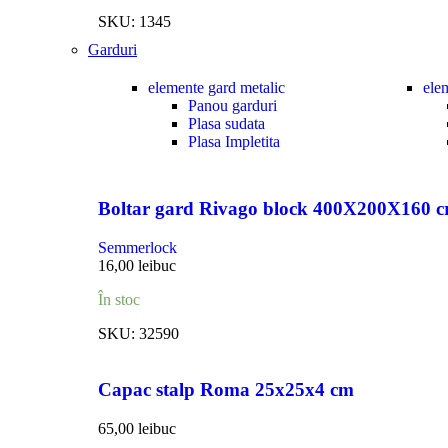
SKU:
1345
Garduri
elemente gard metalic
ele
Panou garduri
Plasa sudata
Plasa Impletita
Boltar gard Rivago block 400X200X160 
Semmerlock
16,00
lei
buc
În stoc
SKU:
32590
Capac stalp Roma 25x25x4 cm
65,00
lei
buc