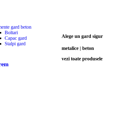
mente gard beton
Boltari
Alege un gard sigur
Capac gard
Stalpi gard
metalice | beton
vezi toate produsele
crem