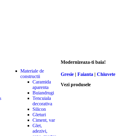
Modernizeaza-ti baia!
Materiale de
Gresie
|
Faianta
|
Chiuvete
constructii
Caramida
Vezi produsele
aparenta
Buiandrugi
s
Tencuiala
decorativa
Silicon
Gleturi
Ciment, var
Glet,
adezivi,