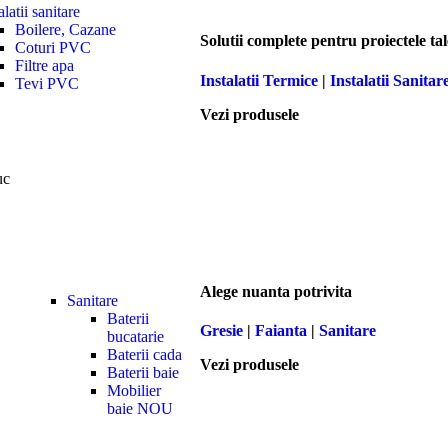
alatii sanitare
Boilere, Cazane
Solutii complete pentru proiectele tal
Coturi PVC
Filtre apa
Instalatii Termice
|
Instalatii Sanitar
Tevi PVC
Vezi produsele
uc
Alege nuanta potrivita
Sanitare
Baterii
Gresie
|
Faianta
|
Sanitare
bucatarie
Baterii cada
Vezi produsele
Baterii baie
Mobilier
baie
NOU