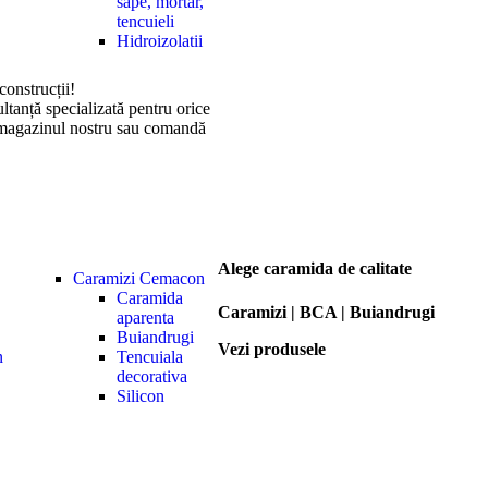
sape, mortar,
tencuieli
Hidroizolatii
construcții!
ltanță specializată pentru orice
în magazinul nostru sau comandă
Alege caramida de calitate
Caramizi Cemacon
Caramida
Caramizi | BCA | Buiandrugi
aparenta
Buiandrugi
Vezi produsele
n
Tencuiala
decorativa
Silicon