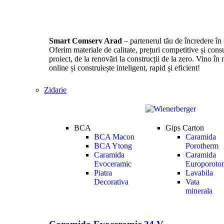
Smart Comserv Arad
– partenerul tău de încredere în 
Oferim materiale de calitate, prețuri competitive și consu
proiect, de la renovări la construcții de la zero. Vino 
online și construiește inteligent, rapid și eficient!
Zidarie
BCA
Gips Carton
BCA Macon
Caramida
BCA Ytong
Porotherm
Caramida
Caramida
Evoceramic
Europoroto
Piatra
Lavabila
Decorativa
Vata
minerala