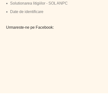
Solutionarea litigiilor - SOL ANPC
Date de identificare
Urmareste-ne pe Facebook:
©
Smart Comserv 2026 | Toate drepturile rezervate
Powered by
Vanilla WEB