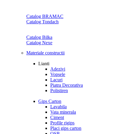
Catalog BRAMAC
Catalog Tondach
Catalog Bilka
Catalog Nexe
Materiale constructii
Lianti
Adezivi
Vopsele
Lacuri
Piatra Decorativa
Polistiren
Gips Carton
Lavabila
Vata minerala
Ciment
Profile rigips
Placi gips carton
OSB