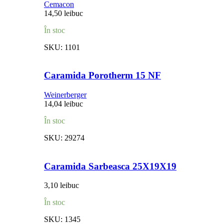
Cemacon
14,50
lei
buc
În stoc
SKU:
1101
Caramida Porotherm 15 NF
Weinerberger
14,04
lei
buc
În stoc
SKU:
29274
Caramida Sarbeasca 25X19X19
3,10
lei
buc
În stoc
SKU:
1345