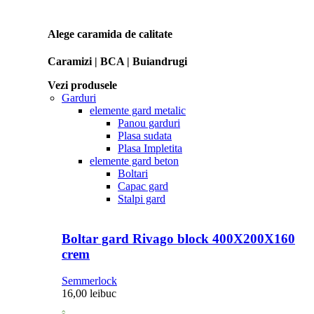
Alege caramida de calitate
Caramizi | BCA | Buiandrugi
Vezi produsele
Garduri
elemente gard metalic
Panou garduri
Plasa sudata
Plasa Impletita
elemente gard beton
Boltari
Capac gard
Stalpi gard
Boltar gard Rivago block 400X200X160
crem
Semmerlock
16,00
lei
buc