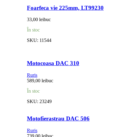
Foarfeca vie 225mm, LT99230
33,00
lei
buc
În stoc
SKU:
11544
Motocoasa DAC 310
Ruris
589,00
lei
buc
În stoc
SKU:
23249
Motofierastrau DAC 506
Ruris
739,00
lei
buc