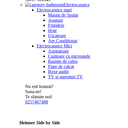
Electrocasnice
Electrocasnice mari
Masini de Spalat
Aragaze
Frigidere
Hote
Uscatoare
Aer Conditionat
Electrocasnice Mici
Aspiratoare
Cuptoare cu microunde
Rasnite de cafea
Fiare de calcat
Boxe audio
TV si suporturi TV
Nu esti hotarat?
Suna-ne!
Te sfatuim noi!
0257467488
Heinner Side by Side