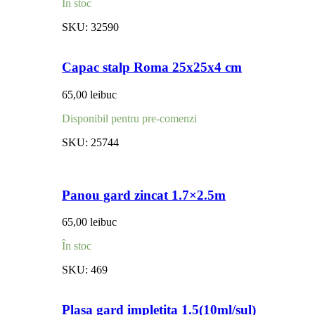
În stoc
SKU:
32590
Capac stalp Roma 25x25x4 cm
65,00
lei
buc
Disponibil pentru pre-comenzi
SKU:
25744
Panou gard zincat 1.7×2.5m
65,00
lei
buc
În stoc
SKU:
469
Plasa gard impletita 1.5(10ml/sul)