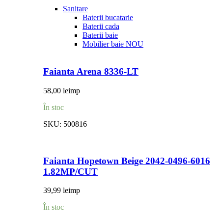
Sanitare
Baterii bucatarie
Baterii cada
Baterii baie
Mobilier baie
NOU
Faianta Arena 8336-LT
58,00
lei
mp
În stoc
SKU:
500816
Faianta Hopetown Beige 2042-0496-6016
1.82MP/CUT
39,99
lei
mp
În stoc