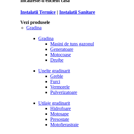
Incalzeste-ti eficient casa
Instalatii Termice
|
Instalatii Sanitare
Vezi produsele
Gradina
Gradina
Masini de tuns gazonul
Generatoare
Motocoase
Drujbe
Unelte gradinarit
Greble
Furci
Vermorele
Pulverizatoare
Utilaje gradinarit
Hidrofoare
Motosape
Presostate
Motofierastraie