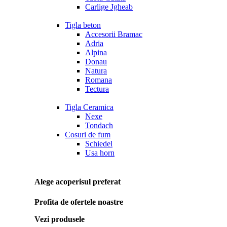
Carlige Jgheab
Tigla beton
Accesorii Bramac
Adria
Alpina
Donau
Natura
Romana
Tectura
Tigla Ceramica
Nexe
Tondach
Cosuri de fum
Schiedel
Usa horn
Alege acoperisul preferat
Profita de ofertele noastre
Vezi produsele