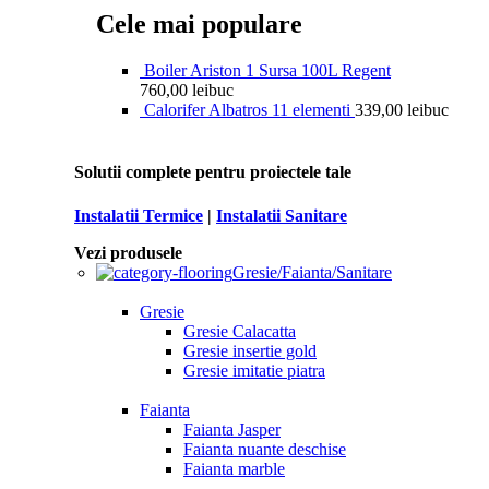
Cele mai populare
Boiler Ariston 1 Sursa 100L Regent
760,00
lei
buc
Calorifer Albatros 11 elementi
339,00
lei
buc
Solutii complete pentru proiectele tale
Instalatii Termice
|
Instalatii Sanitare
Vezi produsele
Gresie/Faianta/Sanitare
Gresie
Gresie Calacatta
Gresie insertie gold
Gresie imitatie piatra
Faianta
Faianta Jasper
Faianta nuante deschise
Faianta marble