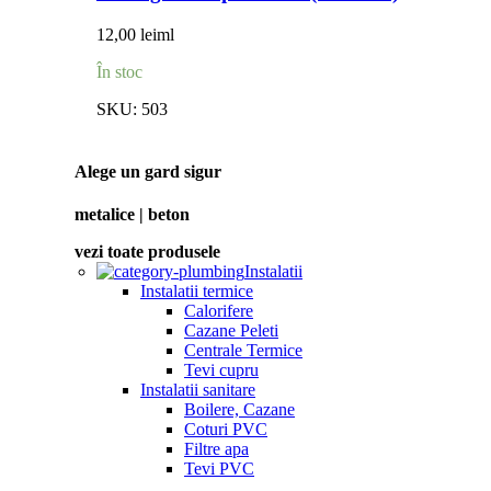
12,00
lei
ml
În stoc
SKU:
503
Alege un gard sigur
metalice | beton
vezi toate produsele
Instalatii
Instalatii termice
Calorifere
Cazane Peleti
Centrale Termice
Tevi cupru
Instalatii sanitare
Boilere, Cazane
Coturi PVC
Filtre apa
Tevi PVC