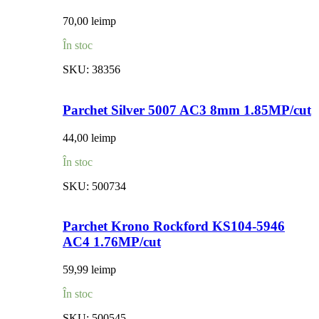
70,00
lei
mp
În stoc
SKU:
38356
Parchet Silver 5007 AC3 8mm 1.85MP/cut
44,00
lei
mp
În stoc
SKU:
500734
Parchet Krono Rockford KS104-5946
AC4 1.76MP/cut
59,99
lei
mp
În stoc
SKU:
500545