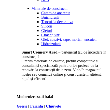
Materiale de constructii
Caramida aparenta
Buiandrugi
Tencuiala decorativa
Silicon
Gleturi
Ciment, var
Glet, adezivi, sape, mortar, tencuieli
Hidroizolatii
Smart Comserv Arad
– partenerul tău de încredere în
construcții!
Oferim materiale de calitate, prețuri competitive și
consultanță specializată pentru orice proiect, de la
renovări la construcții de la zero. Vino în magazinul
nostru sau comandă online și construiește inteligent,
rapid și eficient!
Modernizeaza-ti baia!
Gresie
|
Faianta
|
Chiuvete