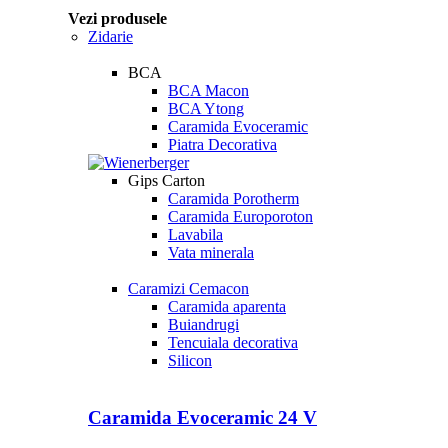
Vezi produsele
Zidarie
BCA
BCA Macon
BCA Ytong
Caramida Evoceramic
Piatra Decorativa
Gips Carton
Caramida Porotherm
Caramida Europoroton
Lavabila
Vata minerala
Caramizi Cemacon
Caramida aparenta
Buiandrugi
Tencuiala decorativa
Silicon
Caramida Evoceramic 24 V