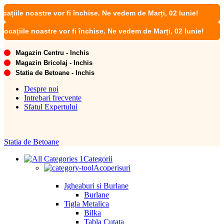
e noastre vor fi închise. Ne vedem de Marți, 02 Iunie!
ile noastre vor fi închise. Ne vedem de Marți, 02 Iunie!
Magazin Centru - Inchis
Magazin Bricolaj - Inchis
Statia de Betoane - Inchis
Despre noi
Intrebari frecvente
Sfatul Expertului
Statia de Betoane
Categorii
Acoperisuri
Jgheaburi si Burlane
Burlane
Tigla Metalica
Bilka
Tabla Cutata