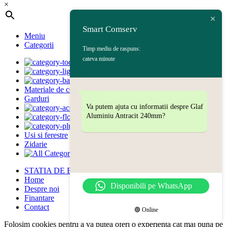
×
Smart Comserv
Meniu
Categorii
Timp mediu de raspuns:
cateva minute
Acoperisuri
Electrice
Electrocasnice
Materiale de constructii
Garduri
Va putem ajuta cu informatii despre Glaf
Gradina
Aluminiu Antracit 240mm?
Gresie | Faianta | Sanitare
Instalatii
Usi si ferestre
Zidarie
Toate produsele
STATIA DE BETOANE
Home
Disponibili pe WhatsApp
Despre noi
Finantare
Contact
🟢 Online
Folosim cookies pentru a va putea oferi o experienta cat mai buna pe