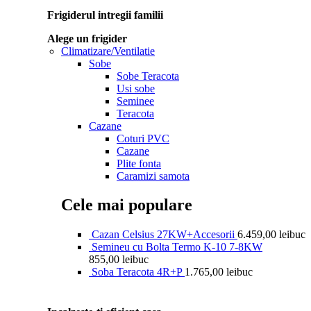
Frigiderul intregii familii
Alege un frigider
Climatizare/Ventilatie
Sobe
Sobe Teracota
Usi sobe
Seminee
Teracota
Cazane
Coturi PVC
Cazane
Plite fonta
Caramizi samota
Cele mai populare
Cazan Celsius 27KW+Accesorii
6.459,00
lei
buc
Semineu cu Bolta Termo K-10 7-8KW
855,00
lei
buc
Soba Teracota 4R+P
1.765,00
lei
buc