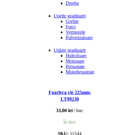
Drujbe
Unelte gradinarit
Greble
Furci
Vermorele
Pulverizatoare
Utilaje gradinarit
Hidrofoare
Motosape
Presostate
Motofierastraie
Foarfeca vie 225mm,
LT99230
33,00
lei
buc
În stoc
SKU:
11544