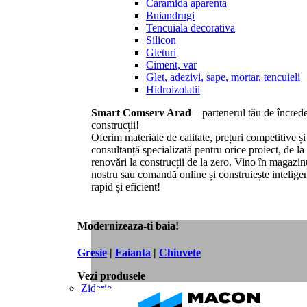
Caramida aparenta
Buiandrugi
Tencuiala decorativa
Silicon
Gleturi
Ciment, var
Glet, adezivi, sape, mortar, tencuieli
Hidroizolatii
Smart Comserv Arad
– partenerul tău de încrede
construcții!
Oferim materiale de calitate, prețuri competitive și
consultanță specializată pentru orice proiect, de la
renovări la construcții de la zero. Vino în magazin
nostru sau comandă online și construiește inteligen
rapid și eficient!
Modernizeaza-ti baia!
Gresie
|
Faianta
|
Chiuvete
Vezi produsele
Zidarie