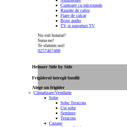
Aspiratoare
Cuptoare cu microunde
Rasnite de cafea
Fiare de calcat
Boxe audio
TV si suporturi TV
Nu esti hotarat?
Suna-ne!
Te sfatuim noi!
0257467488
Heinner Side by Side
Frigiderul intregii familii
Alege un frigider
Climatizare/Ventilatie
Sobe
Sobe Teracota
Usi sobe
Seminee
Teracota
Cazane