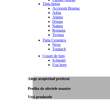
Tigla beton
Accesorii Bramac
Adria
Alpina
Donau
Natura
Romana
Tectura
Tigla Ceramica
Nexe
Tondach
Cosuri de fum
Schiedel
Usa horn
Alege acoperisul preferat
Profita de ofertele noastre
Vezi produsele