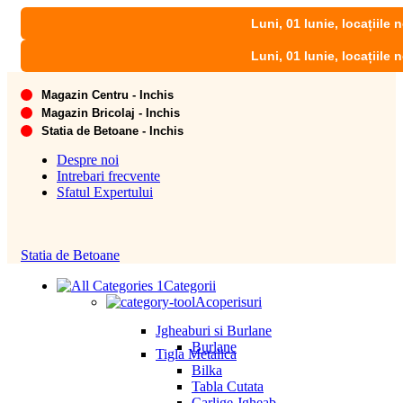
Luni, 01 Iunie, locațiile noastre v
Luni, 01 Iunie, locațiile noastre v
Magazin Centru - Inchis
Magazin Bricolaj - Inchis
Statia de Betoane - Inchis
Despre noi
Intrebari frecvente
Sfatul Expertului
Statia de Betoane
Categorii
Acoperisuri
Jgheaburi si Burlane
Burlane
Tigla Metalica
Bilka
Tabla Cutata
Carlige Jgheab