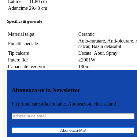
Latime
11.80 cm
Adancime
29.40 cm
Specificatii generale
Material talpa
Ceramic
Auto-curatare, Anti-picurare, 
Functii speciale
calcar, Bazin detasabil
Tip calcare
Uscata, Abur, Spray
Putere fier
≥2001W
Capacitate rezervor
190ml
Aboneaza-te la Newsletter
Fii primul care afla noutatile. Aboneaza-te chiar acum!
Aboneaza-Ma!