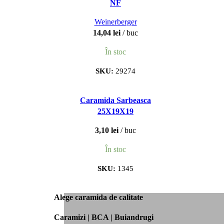
NF
Weinerberger
14,04
lei
buc
În stoc
SKU:
29274
Caramida Sarbeasca
25X19X19
3,10
lei
buc
În stoc
SKU:
1345
Alege caramida de calitate
Caramizi | BCA | Buiandrugi