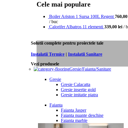
Cele mai populare
Boiler Ariston 1 Sursa 100L Regent
760,0
buc
Calorifer Albatros 11 elementi
339,00
lei
b
Solutii complete pentru proiectele tale
Instalatii Termice
|
Instalatii Sanitare
Vezi produsele
Gresie/Faianta/Sanitare
Gresie
Gresie Calacatta
Gresie insertie gold
Gresie imitatie piatra
Faianta
Faianta Jasper
Faianta nuante deschise
Faianta marble