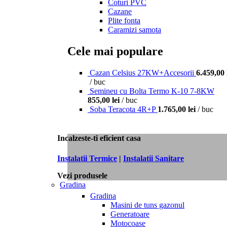
Coturi PVC
Cazane
Plite fonta
Caramizi samota
Cele mai populare
Cazan Celsius 27KW+Accesorii
6.459,00
buc
Semineu cu Bolta Termo K-10 7-8KW
855,00
lei
buc
Soba Teracota 4R+P
1.765,00
lei
buc
Incalzeste-ti eficient casa
Instalatii Termice
|
Instalatii Sanitare
Vezi produsele
Gradina
Gradina
Masini de tuns gazonul
Generatoare
Motocoase