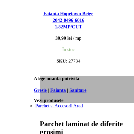
Faianta Hopetown Beige
2042-0496-6016
1.82MP/CUT
39,99
lei
mp
În stoc
SKU:
27734
Alege nuanta potrivita
Gresie
|
Faianta
|
Sanitare
Vezi produsele
Parchet si Accesorii Arad
Parchet laminat de diferite
grosimi