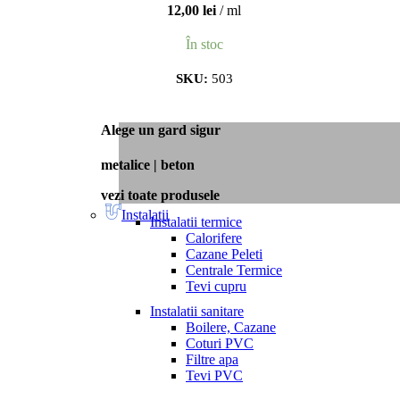
12,00
lei
ml
În stoc
SKU:
503
Alege un gard sigur
metalice | beton
vezi toate produsele
Instalatii
Instalatii termice
Calorifere
Cazane Peleti
Centrale Termice
Tevi cupru
Instalatii sanitare
Boilere, Cazane
Coturi PVC
Filtre apa
Tevi PVC