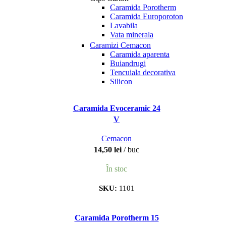
Caramida Porotherm
Caramida Europoroton
Lavabila
Vata minerala
Caramizi Cemacon
Caramida aparenta
Buiandrugi
Tencuiala decorativa
Silicon
Caramida Evoceramic 24
V
Cemacon
14,50
lei
buc
În stoc
SKU:
1101
Caramida Porotherm 15