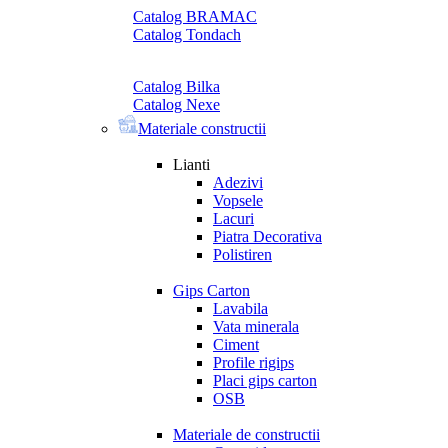
Catalog BRAMAC
Catalog Tondach
Catalog Bilka
Catalog Nexe
Materiale constructii
Lianti
Adezivi
Vopsele
Lacuri
Piatra Decorativa
Polistiren
Gips Carton
Lavabila
Vata minerala
Ciment
Profile rigips
Placi gips carton
OSB
Materiale de constructii