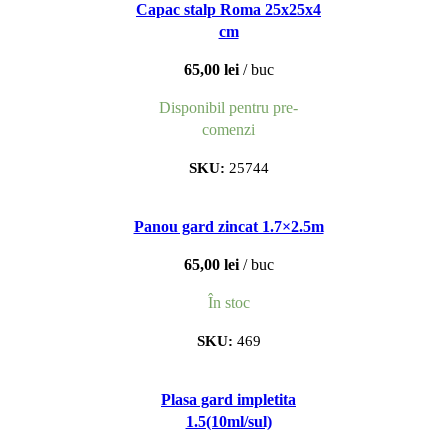
Capac stalp Roma 25x25x4
cm
65,00
lei
buc
Disponibil pentru pre-
comenzi
SKU:
25744
Panou gard zincat 1.7×2.5m
65,00
lei
buc
În stoc
SKU:
469
Plasa gard impletita
1.5(10ml/sul)