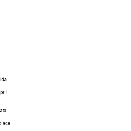
pida
prii
ata
 place