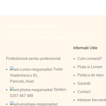
Aboneaza-te la Newsletter
Fii primul care afla noutatile. Aboneaza-te chiar acum!
Informatii Utile
Profestionisti pentru profesionisti
Cum comand?
Plata si Livrare
Tudor
Politica de retur
Vladimirescu 91,
Pancota, Arad
Garantii
Telefon:
Contact
0257 467 488
Intrebari frecvent