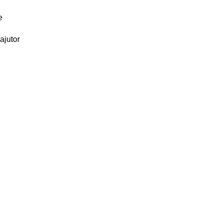
e
ajutor