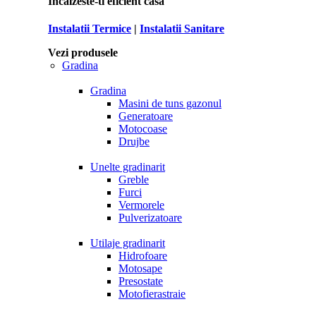
Incalzeste-ti eficient casa
Instalatii Termice
|
Instalatii Sanitare
Vezi produsele
Gradina
Gradina
Masini de tuns gazonul
Generatoare
Motocoase
Drujbe
Unelte gradinarit
Greble
Furci
Vermorele
Pulverizatoare
Utilaje gradinarit
Hidrofoare
Motosape
Presostate
Motofierastraie