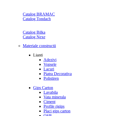
Catalog BRAMAC
Catalog Tondach
Catalog Bilka
Catalog Nexe
Materiale constructii
Lianti
Adezivi
Vopsele
Lacuri
Piatra Decorativa
Polistiren
Gips Carton
Lavabila
Vata minerala
Ciment
Profile rigips
Placi gips carton
OSB