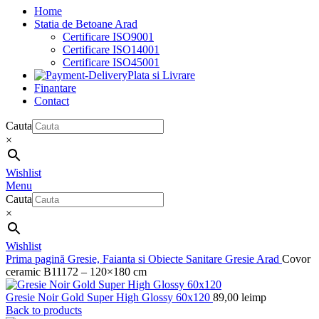
Home
Statia de Betoane Arad
Certificare ISO9001
Certificare ISO14001
Certificare ISO45001
Plata si Livrare
Finantare
Contact
Cauta
×
Wishlist
Menu
Cauta
×
Wishlist
Prima pagină
Gresie, Faianta si Obiecte Sanitare
Gresie Arad
Covor
ceramic B11172 – 120×180 cm
Gresie Noir Gold Super High Glossy 60x120
89,00
lei
mp
Back to products