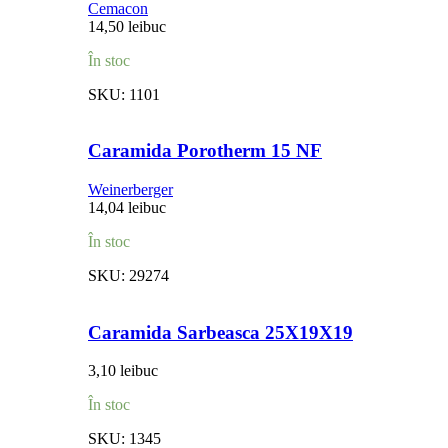
Cemacon
14,50
lei
buc
În stoc
SKU:
1101
Caramida Porotherm 15 NF
Weinerberger
14,04
lei
buc
În stoc
SKU:
29274
Caramida Sarbeasca 25X19X19
3,10
lei
buc
În stoc
SKU:
1345