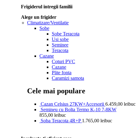
Frigiderul intregii familii
Alege un frigider
Climatizare/Ventilatie
Sobe
Sobe Teracota
Usi sobe
Seminee
Teracota
Cazane
Coturi PVC
Cazane
Plite fonta
Caramizi samota
Cele mai populare
Cazan Celsius 27KW+Accesorii
6.459,00
lei
buc
Semineu cu Bolta Termo K-10 7-8KW
855,00
lei
buc
Soba Teracota 4R+P
1.765,00
lei
buc