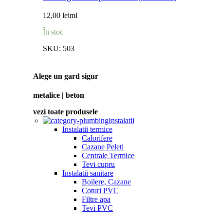
12,00
lei
ml
În stoc
SKU:
503
Alege un gard sigur
metalice | beton
vezi toate produsele
Instalatii
Instalatii termice
Calorifere
Cazane Peleti
Centrale Termice
Tevi cupru
Instalatii sanitare
Boilere, Cazane
Coturi PVC
Filtre apa
Tevi PVC