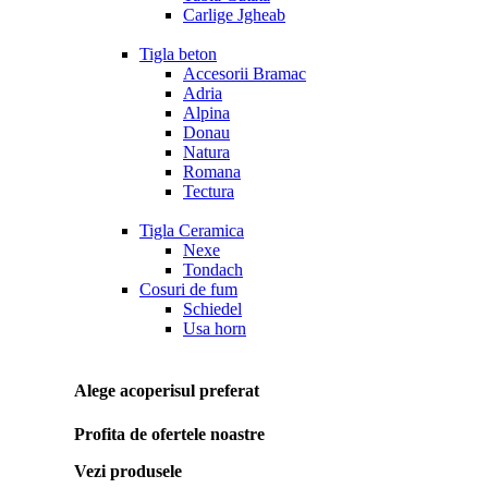
Carlige Jgheab
Tigla beton
Accesorii Bramac
Adria
Alpina
Donau
Natura
Romana
Tectura
Tigla Ceramica
Nexe
Tondach
Cosuri de fum
Schiedel
Usa horn
Alege acoperisul preferat
Profita de ofertele noastre
Vezi produsele