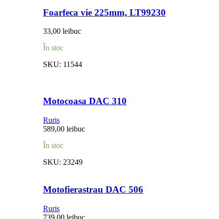
Foarfeca vie 225mm, LT99230
33,00
lei
buc
În stoc
SKU:
11544
Motocoasa DAC 310
Ruris
589,00
lei
buc
În stoc
SKU:
23249
Motofierastrau DAC 506
Ruris
739,00
lei
buc