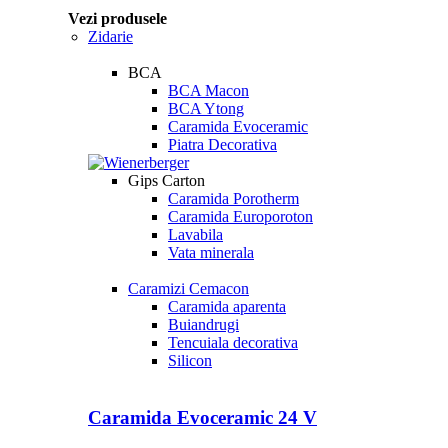
Vezi produsele
Zidarie
BCA
BCA Macon
BCA Ytong
Caramida Evoceramic
Piatra Decorativa
Gips Carton
Caramida Porotherm
Caramida Europoroton
Lavabila
Vata minerala
Caramizi Cemacon
Caramida aparenta
Buiandrugi
Tencuiala decorativa
Silicon
Caramida Evoceramic 24 V