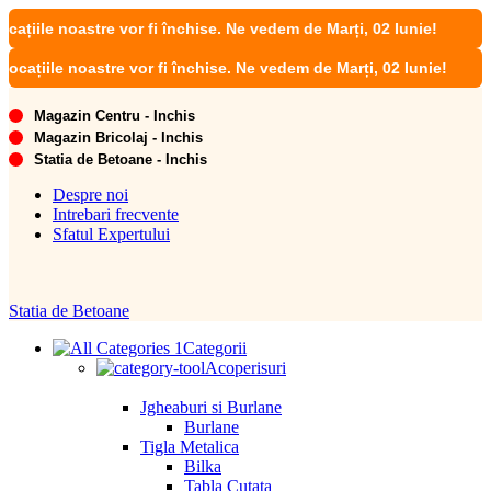
le noastre vor fi închise. Ne vedem de Marți, 02 Iunie!
ile noastre vor fi închise. Ne vedem de Marți, 02 Iunie!
Magazin Centru - Inchis
Magazin Bricolaj - Inchis
Statia de Betoane - Inchis
Despre noi
Intrebari frecvente
Sfatul Expertului
Statia de Betoane
Categorii
Acoperisuri
Jgheaburi si Burlane
Burlane
Tigla Metalica
Bilka
Tabla Cutata