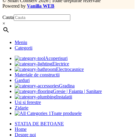
©
Smart Comserv 2026 | Toate drepturile rezervate
Powered by
Vanilla WEB
Cauta
×
Meniu
Categorii
Acoperisuri
Electrice
Electrocasnice
Materiale de constructii
Garduri
Gradina
Gresie | Faianta | Sanitare
Instalatii
Usi si ferestre
Zidarie
Toate produsele
STATIA DE BETOANE
Home
Despre noi