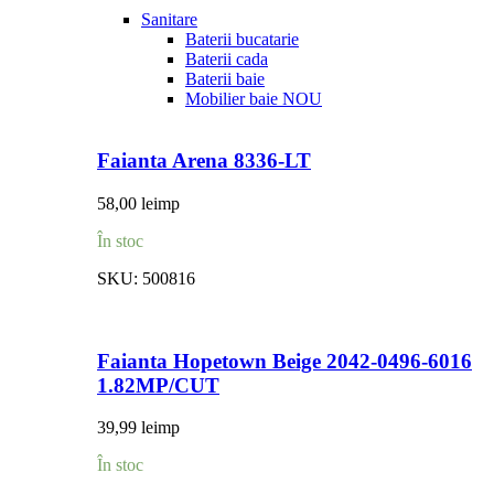
Sanitare
Baterii bucatarie
Baterii cada
Baterii baie
Mobilier baie
NOU
Faianta Arena 8336-LT
58,00
lei
mp
În stoc
SKU:
500816
Faianta Hopetown Beige 2042-0496-6016
1.82MP/CUT
39,99
lei
mp
În stoc