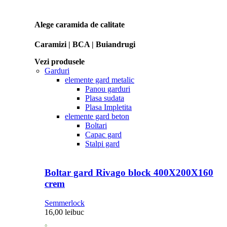
Alege caramida de calitate
Caramizi | BCA | Buiandrugi
Vezi produsele
Garduri
elemente gard metalic
Panou garduri
Plasa sudata
Plasa Impletita
elemente gard beton
Boltari
Capac gard
Stalpi gard
Boltar gard Rivago block 400X200X160
crem
Semmerlock
16,00
lei
buc