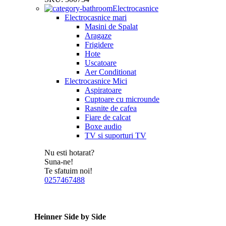
Electrocasnice
Electrocasnice mari
Masini de Spalat
Aragaze
Frigidere
Hote
Uscatoare
Aer Conditionat
Electrocasnice Mici
Aspiratoare
Cuptoare cu microunde
Rasnite de cafea
Fiare de calcat
Boxe audio
TV si suporturi TV
Nu esti hotarat?
Suna-ne!
Te sfatuim noi!
0257467488
Heinner Side by Side