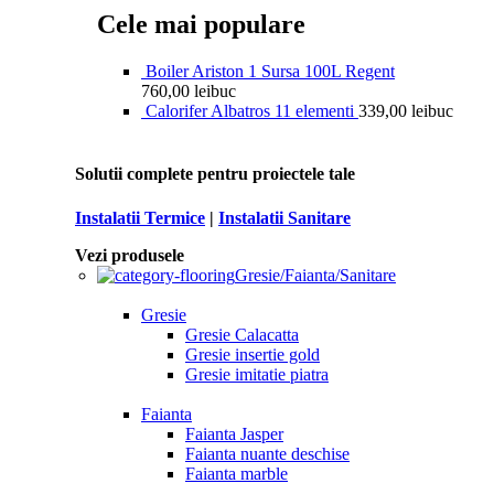
Cele mai populare
Boiler Ariston 1 Sursa 100L Regent
760,00
lei
buc
Calorifer Albatros 11 elementi
339,00
lei
buc
Solutii complete pentru proiectele tale
Instalatii Termice
|
Instalatii Sanitare
Vezi produsele
Gresie/Faianta/Sanitare
Gresie
Gresie Calacatta
Gresie insertie gold
Gresie imitatie piatra
Faianta
Faianta Jasper
Faianta nuante deschise
Faianta marble