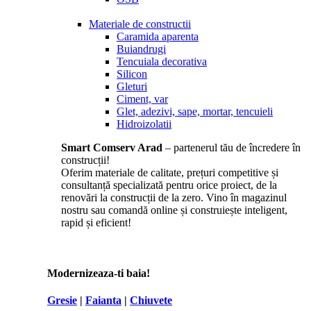
Materiale de constructii
Caramida aparenta
Buiandrugi
Tencuiala decorativa
Silicon
Gleturi
Ciment, var
Glet, adezivi, sape, mortar, tencuieli
Hidroizolatii
Smart Comserv Arad
– partenerul tău de încredere în
construcții!
Oferim materiale de calitate, prețuri competitive și
consultanță specializată pentru orice proiect, de la
renovări la construcții de la zero. Vino în magazinul
nostru sau comandă online și construiește inteligent,
rapid și eficient!
Modernizeaza-ti baia!
Gresie
|
Faianta
|
Chiuvete