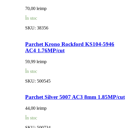
70,00
lei
mp
În stoc
SKU:
38356
Parchet Krono Rockford KS104-5946
AC4 1.76MP/cut
59,99
lei
mp
În stoc
SKU:
500545
Parchet Silver 5007 AC3 8mm 1.85MP/cut
44,00
lei
mp
În stoc
SKU:
500734