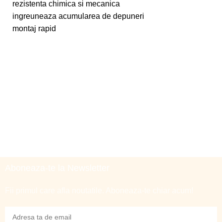
rezistenta chimica si mecanica
ingreuneaza acumularea de depuneri
montaj rapid
Aboneaza-te la Newsletter
Fii primul care afla noutatile. Aboneaza-te chiar acum!