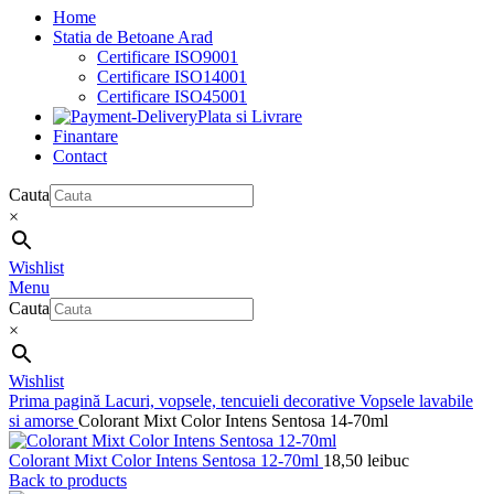
Home
Statia de Betoane Arad
Certificare ISO9001
Certificare ISO14001
Certificare ISO45001
Plata si Livrare
Finantare
Contact
Cauta
×
Wishlist
Menu
Cauta
×
Wishlist
Prima pagină
Lacuri, vopsele, tencuieli decorative
Vopsele lavabile
si amorse
Colorant Mixt Color Intens Sentosa 14-70ml
Colorant Mixt Color Intens Sentosa 12-70ml
18,50
lei
buc
Back to products