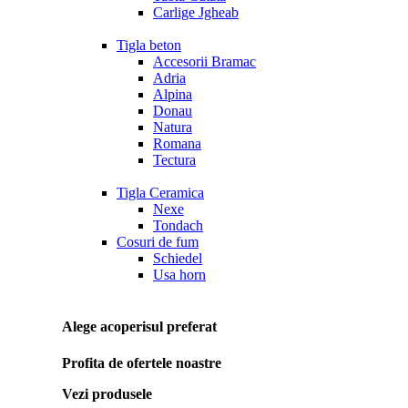
Carlige Jgheab
Tigla beton
Accesorii Bramac
Adria
Alpina
Donau
Natura
Romana
Tectura
Tigla Ceramica
Nexe
Tondach
Cosuri de fum
Schiedel
Usa horn
Alege acoperisul preferat
Profita de ofertele noastre
Vezi produsele