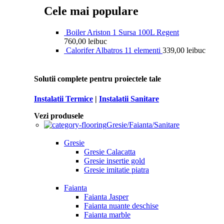
Cele mai populare
Boiler Ariston 1 Sursa 100L Regent
760,00
lei
buc
Calorifer Albatros 11 elementi
339,00
lei
buc
Solutii complete pentru proiectele tale
Instalatii Termice
|
Instalatii Sanitare
Vezi produsele
Gresie/Faianta/Sanitare
Gresie
Gresie Calacatta
Gresie insertie gold
Gresie imitatie piatra
Faianta
Faianta Jasper
Faianta nuante deschise
Faianta marble