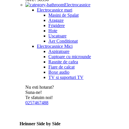
Electrocasnice
Electrocasnice mari
Masini de Spalat
Aragaze
Frigidere
Hote
Uscatoare
Aer Conditionat
Electrocasnice Mici
Aspiratoare
Cuptoare cu microunde
Rasnite de cafea
Fiare de calcat
Boxe audio
TV si suporturi TV
Nu esti hotarat?
Suna-ne!
Te sfatuim noi!
0257467488
Heinner Side by Side