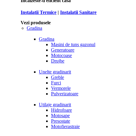
Incalzeste-ti eficient casa
Instalatii Termice
|
Instalatii Sanitare
Vezi produsele
Gradina
Gradina
Masini de tuns gazonul
Generatoare
Motocoase
Drujbe
Unelte gradinarit
Greble
Furci
Vermorele
Pulverizatoare
Utilaje gradinarit
Hidrofoare
Motosape
Presostate
Motofierastraie