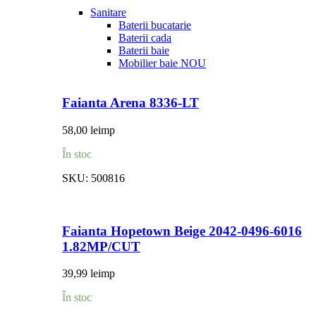
Sanitare
Baterii bucatarie
Baterii cada
Baterii baie
Mobilier baie
NOU
Faianta Arena 8336-LT
58,00
lei
mp
În stoc
SKU:
500816
Faianta Hopetown Beige 2042-0496-6016
1.82MP/CUT
39,99
lei
mp
În stoc