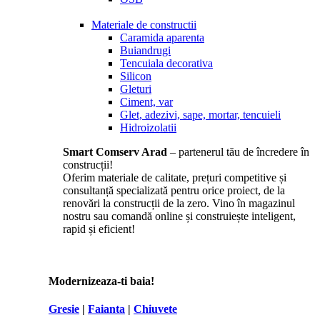
Materiale de constructii
Caramida aparenta
Buiandrugi
Tencuiala decorativa
Silicon
Gleturi
Ciment, var
Glet, adezivi, sape, mortar, tencuieli
Hidroizolatii
Smart Comserv Arad
– partenerul tău de încredere în
construcții!
Oferim materiale de calitate, prețuri competitive și
consultanță specializată pentru orice proiect, de la
renovări la construcții de la zero. Vino în magazinul
nostru sau comandă online și construiește inteligent,
rapid și eficient!
Modernizeaza-ti baia!
Gresie
|
Faianta
|
Chiuvete