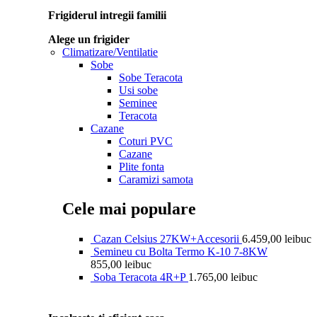
Frigiderul intregii familii
Alege un frigider
Climatizare/Ventilatie
Sobe
Sobe Teracota
Usi sobe
Seminee
Teracota
Cazane
Coturi PVC
Cazane
Plite fonta
Caramizi samota
Cele mai populare
Cazan Celsius 27KW+Accesorii
6.459,00
lei
buc
Semineu cu Bolta Termo K-10 7-8KW
855,00
lei
buc
Soba Teracota 4R+P
1.765,00
lei
buc