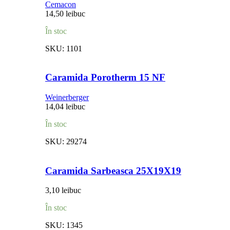
Cemacon
14,50
lei
buc
În stoc
SKU:
1101
Caramida Porotherm 15 NF
Weinerberger
14,04
lei
buc
În stoc
SKU:
29274
Caramida Sarbeasca 25X19X19
3,10
lei
buc
În stoc
SKU:
1345