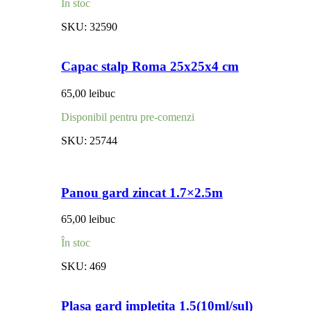
În stoc
SKU:
32590
Capac stalp Roma 25x25x4 cm
65,00
lei
buc
Disponibil pentru pre-comenzi
SKU:
25744
Panou gard zincat 1.7×2.5m
65,00
lei
buc
În stoc
SKU:
469
Plasa gard impletita 1.5(10ml/sul)