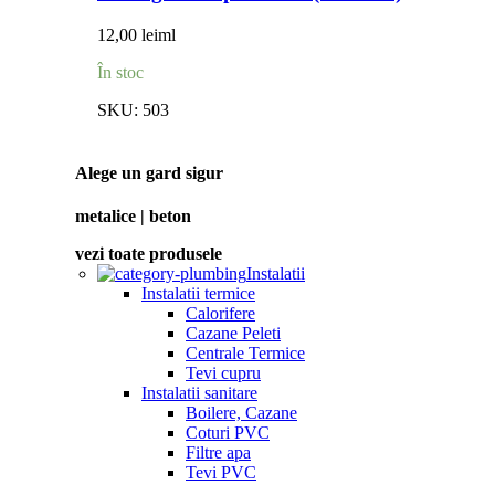
12,00
lei
ml
În stoc
SKU:
503
Alege un gard sigur
metalice | beton
vezi toate produsele
Instalatii
Instalatii termice
Calorifere
Cazane Peleti
Centrale Termice
Tevi cupru
Instalatii sanitare
Boilere, Cazane
Coturi PVC
Filtre apa
Tevi PVC