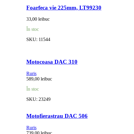
Foarfeca vie 225mm, LT99230
33,00
lei
buc
În stoc
SKU:
11544
Motocoasa DAC 310
Ruris
589,00
lei
buc
În stoc
SKU:
23249
Motofierastrau DAC 506
Ruris
739,00
lei
buc