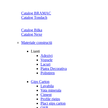
Catalog BRAMAC
Catalog Tondach
Catalog Bilka
Catalog Nexe
Materiale constructii
Lianti
Adezivi
Vopsele
Lacuri
Piatra Decorativa
Polistiren
Gips Carton
Lavabila
Vata minerala
Ciment
Profile rigips
Placi gips carton
OSB