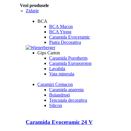
Vezi produsele
Zidarie
BCA
BCA Macon
BCA Ytong
Caramida Evoceramic
Piatra Decorativa
Gips Carton
Caramida Porotherm
Caramida Europoroton
Lavabila
Vata minerala
Caramizi Cemacon
Caramida aparenta
Buiandrugi
Tencuiala decorativa
Silicon
Caramida Evoceramic 24 V