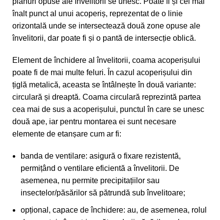
planuri opuse ale învelitorii se unesc. Poate fi și cel mai
înalt punct al unui acoperiș, reprezentat de o linie
orizontală unde se intersectează două zone opuse ale
învelitorii, dar poate fi și o pantă de intersecție oblică.
Element de închidere al învelitorii, coama acoperișului
poate fi de mai multe feluri. În cazul acoperișului din
țiglă metalică, aceasta se întâlnește în două variante:
circulară și dreaptă. Coama circulară reprezintă partea
cea mai de sus a acoperișului, punctul în care se unesc
două ape, iar pentru montarea ei sunt necesare
elemente de etanșare cum ar fi:
banda de ventilare: asigură o fixare rezistentă,
permițând o ventilare eficientă a învelitorii. De
asemenea, nu permite precipitațiilor sau
insectelor/păsărilor să pătrundă sub învelitoare;
opțional, capace de închidere: au, de asemenea, rolul