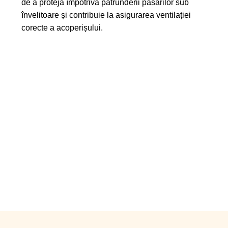
de a proteja împotriva pătrunderii păsărilor sub
învelitoare și contribuie la asigurarea ventilației
corecte a acoperișului.