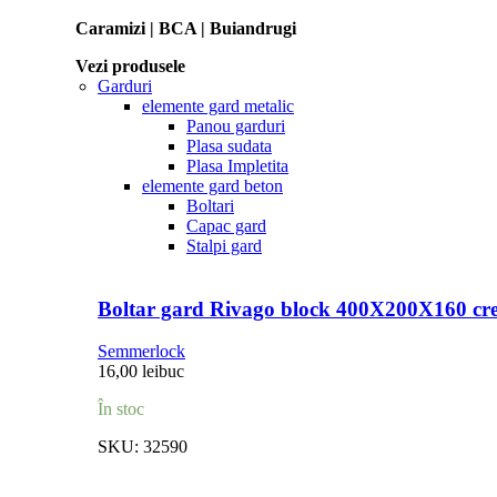
Caramizi | BCA | Buiandrugi
Vezi produsele
Garduri
elemente gard metalic
Panou garduri
Plasa sudata
Plasa Impletita
elemente gard beton
Boltari
Capac gard
Stalpi gard
Boltar gard Rivago block 400X200X160 cr
Semmerlock
16,00
lei
buc
În stoc
SKU:
32590