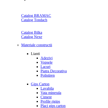
Catalog BRAMAC
Catalog Tondach
Catalog Bilka
Catalog Nexe
Materiale constructii
Lianti
Adezivi
Vopsele
Lacuri
Piatra Decorativa
Polistiren
Gips Carton
Lavabila
Vata minerala
Ciment
Profile rigips
Placi gips carton