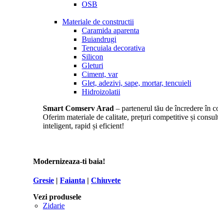
OSB
Materiale de constructii
Caramida aparenta
Buiandrugi
Tencuiala decorativa
Silicon
Gleturi
Ciment, var
Glet, adezivi, sape, mortar, tencuieli
Hidroizolatii
Smart Comserv Arad
– partenerul tău de încredere în co
Oferim materiale de calitate, prețuri competitive și consul
inteligent, rapid și eficient!
Modernizeaza-ti baia!
Gresie
|
Faianta
|
Chiuvete
Vezi produsele
Zidarie