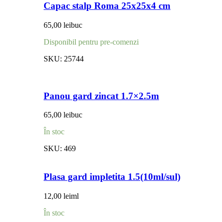
Capac stalp Roma 25x25x4 cm
65,00
lei
buc
Disponibil pentru pre-comenzi
SKU:
25744
Panou gard zincat 1.7×2.5m
65,00
lei
buc
În stoc
SKU:
469
Plasa gard impletita 1.5(10ml/sul)
12,00
lei
ml
În stoc