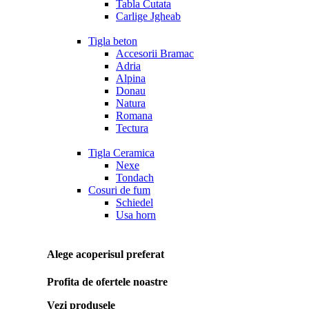
Tabla Cutata
Carlige Jgheab
Tigla beton
Accesorii Bramac
Adria
Alpina
Donau
Natura
Romana
Tectura
Tigla Ceramica
Nexe
Tondach
Cosuri de fum
Schiedel
Usa horn
Alege acoperisul preferat
Profita de ofertele noastre
Vezi produsele