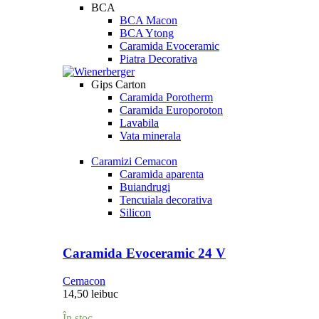
BCA
BCA Macon
BCA Ytong
Caramida Evoceramic
Piatra Decorativa
Gips Carton
Caramida Porotherm
Caramida Europoroton
Lavabila
Vata minerala
Caramizi Cemacon
Caramida aparenta
Buiandrugi
Tencuiala decorativa
Silicon
Caramida Evoceramic 24 V
Cemacon
14,50
lei
buc
În stoc