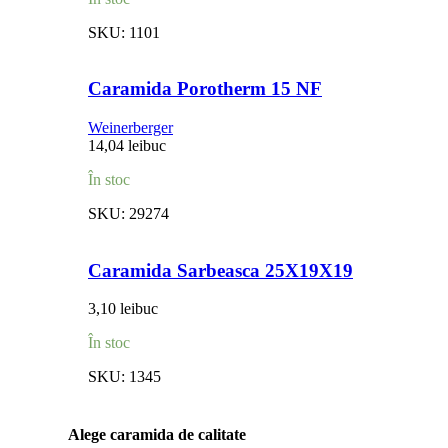
SKU:
1101
Caramida Porotherm 15 NF
Weinerberger
14,04
lei
buc
În stoc
SKU:
29274
Caramida Sarbeasca 25X19X19
3,10
lei
buc
În stoc
SKU:
1345
Alege caramida de calitate