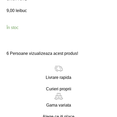
9,00
lei
buc
În stoc
6
Persoane vizualizeaza acest produs!
Livrare rapida
Curieri proprii
Gama variata
Alege ce iti place