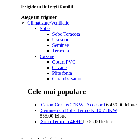
Frigiderul intregii familii
Alege un frigider
Climatizare/Ventilatie
Sobe
Sobe Teracota
Usi sobe
Seminee
Teracota
Cazane
Coturi PVC
Cazane
Plite fonta
Caramizi samota
Cele mai populare
Cazan Celsius 27KW+Accesorii
6.459,00
lei
buc
Semineu cu Bolta Termo K-10 7-8KW
855,00
lei
buc
Soba Teracota 4R+P
1.765,00
lei
buc