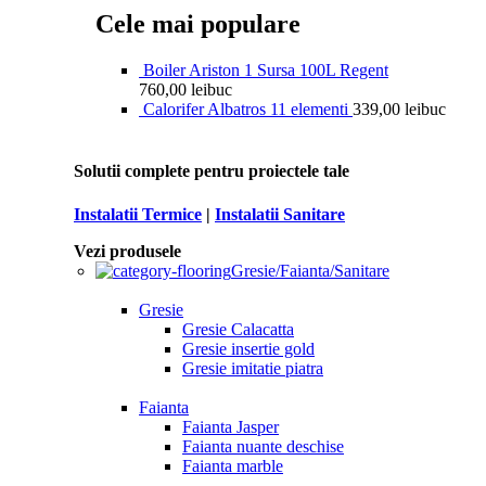
Cele mai populare
Boiler Ariston 1 Sursa 100L Regent
760,00
lei
buc
Calorifer Albatros 11 elementi
339,00
lei
buc
Solutii complete pentru proiectele tale
Instalatii Termice
|
Instalatii Sanitare
Vezi produsele
Gresie/Faianta/Sanitare
Gresie
Gresie Calacatta
Gresie insertie gold
Gresie imitatie piatra
Faianta
Faianta Jasper
Faianta nuante deschise
Faianta marble