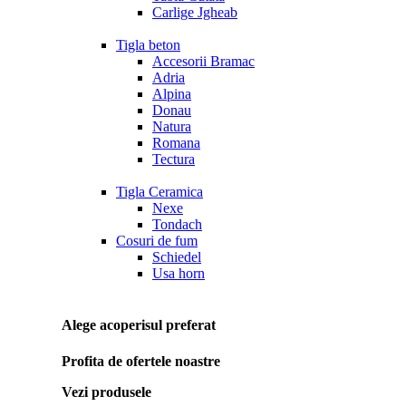
Carlige Jgheab
Tigla beton
Accesorii Bramac
Adria
Alpina
Donau
Natura
Romana
Tectura
Tigla Ceramica
Nexe
Tondach
Cosuri de fum
Schiedel
Usa horn
Alege acoperisul preferat
Profita de ofertele noastre
Vezi produsele