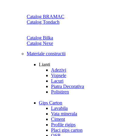
Catalog BRAMAC
Catalog Tondach
Catalog Bilka
Catalog Nexe
Materiale constructii
Lianti
Adezivi
Vopsele
Lacuri
Piatra Decorativa
Polistiren
Gips Carton
Lavabila
Vata minerala
Ciment
Profile rigips
Placi gips carton
OSB