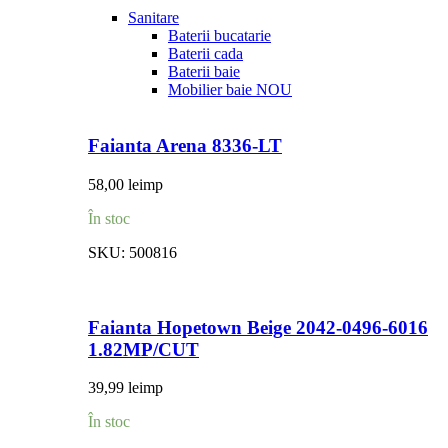
Sanitare
Baterii bucatarie
Baterii cada
Baterii baie
Mobilier baie
NOU
Faianta Arena 8336-LT
58,00
lei
mp
În stoc
SKU:
500816
Faianta Hopetown Beige 2042-0496-6016
1.82MP/CUT
39,99
lei
mp
În stoc