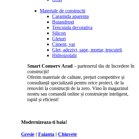
Materiale de constructii
Caramida aparenta
Buiandrugi
Tencuiala decorativa
Silicon
Gleturi
Ciment, var
Glet, adezivi, sape, mortar, tencuieli
Hidroizolatii
Smart Comserv Arad
– partenerul tău de încredere în
construcții!
Oferim materiale de calitate, prețuri competitive și
consultanță specializată pentru orice proiect, de la
renovări la construcții de la zero. Vino în magazinul
nostru sau comandă online și construiește inteligent,
rapid și eficient!
Modernizeaza-ti baia!
Gresie
|
Faianta
|
Chiuvete