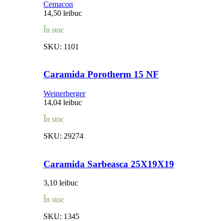
Cemacon
14,50
lei
buc
În stoc
SKU:
1101
Caramida Porotherm 15 NF
Weinerberger
14,04
lei
buc
În stoc
SKU:
29274
Caramida Sarbeasca 25X19X19
3,10
lei
buc
În stoc
SKU:
1345