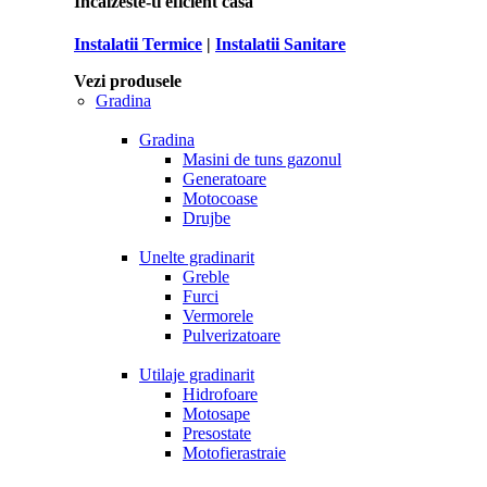
Incalzeste-ti eficient casa
Instalatii Termice
|
Instalatii Sanitare
Vezi produsele
Gradina
Gradina
Masini de tuns gazonul
Generatoare
Motocoase
Drujbe
Unelte gradinarit
Greble
Furci
Vermorele
Pulverizatoare
Utilaje gradinarit
Hidrofoare
Motosape
Presostate
Motofierastraie