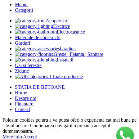
Meniu
Categorii
Acoperisuri
Electrice
Electrocasnice
Materiale de constructii
Garduri
Gradina
Gresie | Faianta | Sanitare
Instalatii
Usi si ferestre
Zidarie
Toate produsele
STATIA DE BETOANE
Home
Despre noi
Finantare
Contact
Folosim cookies pentru a va putea oferi o experienta cat mai buna pe
site-ul nostru. Continuarea navigarii reprezinta acceptul
dumneavoastra.
More info
Accept