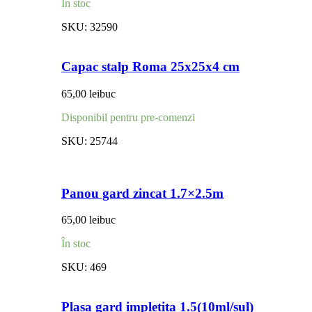
În stoc
SKU:
32590
Capac stalp Roma 25x25x4 cm
65,00
lei
buc
Disponibil pentru pre-comenzi
SKU:
25744
Panou gard zincat 1.7×2.5m
65,00
lei
buc
În stoc
SKU:
469
Plasa gard impletita 1.5(10ml/sul)