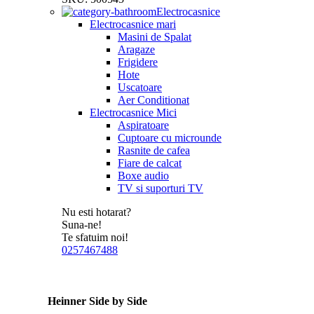
Electrocasnice
Electrocasnice mari
Masini de Spalat
Aragaze
Frigidere
Hote
Uscatoare
Aer Conditionat
Electrocasnice Mici
Aspiratoare
Cuptoare cu microunde
Rasnite de cafea
Fiare de calcat
Boxe audio
TV si suporturi TV
Nu esti hotarat?
Suna-ne!
Te sfatuim noi!
0257467488
Heinner Side by Side