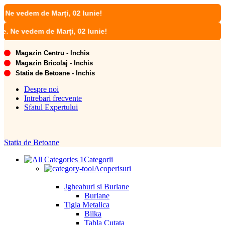
vedem de Marți, 02 Iunie!
 vedem de Marți, 02 Iunie!
Magazin Centru - Inchis
Magazin Bricolaj - Inchis
Statia de Betoane - Inchis
Despre noi
Intrebari frecvente
Sfatul Expertului
Statia de Betoane
Categorii
Acoperisuri
Jgheaburi si Burlane
Burlane
Tigla Metalica
Bilka
Tabla Cutata