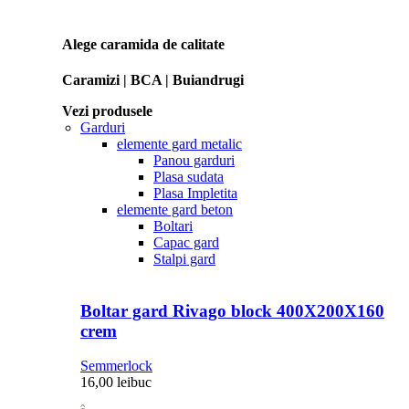
Alege caramida de calitate
Caramizi | BCA | Buiandrugi
Vezi produsele
Garduri
elemente gard metalic
Panou garduri
Plasa sudata
Plasa Impletita
elemente gard beton
Boltari
Capac gard
Stalpi gard
Boltar gard Rivago block 400X200X160
crem
Semmerlock
16,00
lei
buc