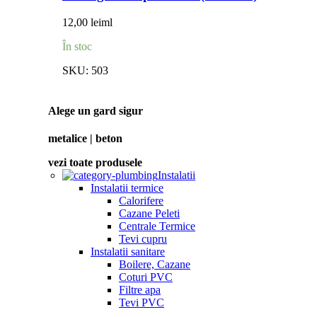
12,00
lei
ml
În stoc
SKU:
503
Alege un gard sigur
metalice | beton
vezi toate produsele
Instalatii
Instalatii termice
Calorifere
Cazane Peleti
Centrale Termice
Tevi cupru
Instalatii sanitare
Boilere, Cazane
Coturi PVC
Filtre apa
Tevi PVC