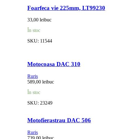
Foarfeca vie 225mm, LT99230
33,00
lei
buc
În stoc
SKU:
11544
Motocoasa DAC 310
Ruris
589,00
lei
buc
În stoc
SKU:
23249
Motofierastrau DAC 506
Ruris
739,00
lei
buc