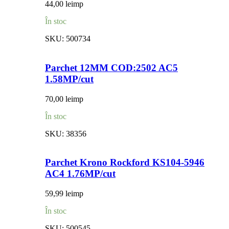
44,00
lei
mp
În stoc
SKU:
500734
Parchet 12MM COD:2502 AC5
1.58MP/cut
70,00
lei
mp
În stoc
SKU:
38356
Parchet Krono Rockford KS104-5946
AC4 1.76MP/cut
59,99
lei
mp
În stoc
SKU:
500545