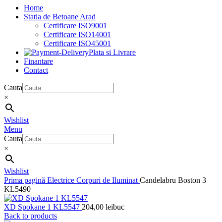
Home
Statia de Betoane Arad
Certificare ISO9001
Certificare ISO14001
Certificare ISO45001
Plata si Livrare
Finantare
Contact
Cauta
×
Wishlist
Menu
Cauta
×
Wishlist
Prima pagină
Electrice
Corpuri de Iluminat
Candelabru Boston 3
KL5490
XD Spokane 1 KL5547
204,00
lei
buc
Back to products