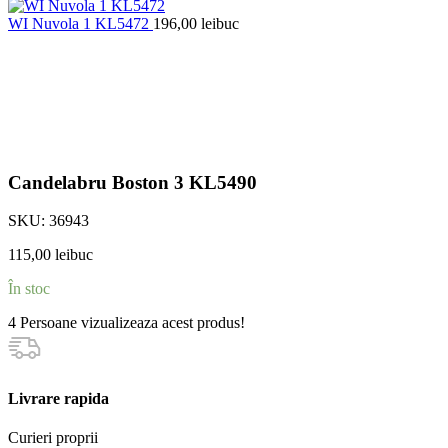
WI Nuvola 1 KL5472
196,00
lei
buc
Candelabru Boston 3 KL5490
SKU:
36943
115,00
lei
buc
În stoc
4
Persoane vizualizeaza acest produs!
Livrare rapida
Curieri proprii