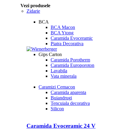
Vezi produsele
Zidarie
BCA
BCA Macon
BCA Ytong
Caramida Evoceramic
Piatra Decorativa
Gips Carton
Caramida Porotherm
Caramida Europoroton
Lavabila
Vata minerala
Caramizi Cemacon
Caramida aparenta
Buiandrugi
Tencuiala decorativa
Silicon
Caramida Evoceramic 24 V