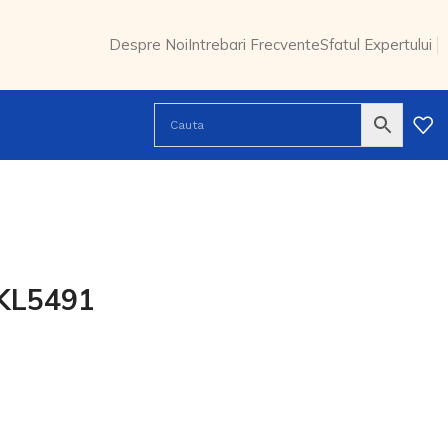
Despre Noi
Intrebari Frecvente
Sfatul Expertului
 KL5491