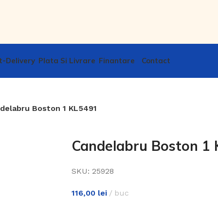
Plata Si Livrare
Finantare
Contact
delabru Boston 1 KL5491
Candelabru Boston 1
SKU:
25928
116,00
lei
buc