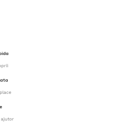
pida
prii
iata
 place
ne
ajutor