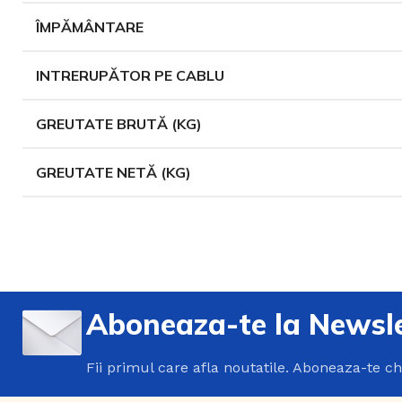
ÎMPĂMÂNTARE
INTRERUPĂTOR PE CABLU
GREUTATE BRUTĂ (KG)
GREUTATE NETĂ (KG)
Aboneaza-te la Newsle
Fii primul care afla noutatile. Aboneaza-te c