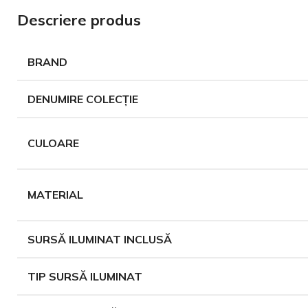
Descriere produs
BRAND
DENUMIRE COLECȚIE
Jgheaburi si Bur
Burlane
CULOARE
Tigla Metalica
Bilka
MATERIAL
Tabla Cutata
Carlige Jgheab
SURSĂ ILUMINAT INCLUSĂ
TIP SURSĂ ILUMINAT