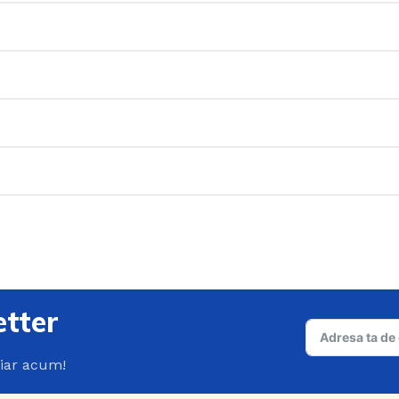
tter
hiar acum!