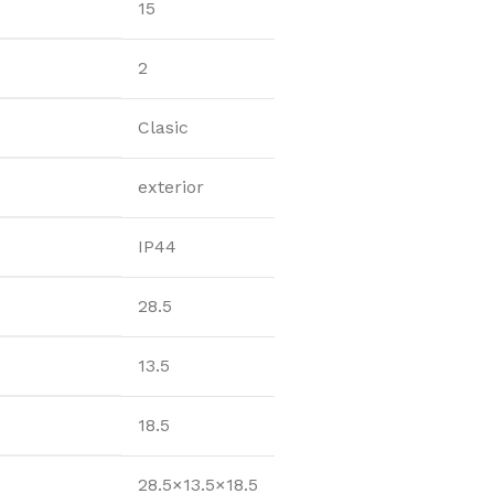
RAMAC
Catalog Bilka
15
ondach
Catalog Nexe
2
Clasic
exterior
IP44
28.5
13.5
18.5
28.5×13.5×18.5