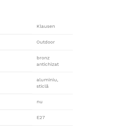
Klausen
Alege acoperisul
Outdoor
preferat
bronz
Profita de ofertele noastre
antichizat
Vezi produsele
aluminiu,
sticlă
nu
E27