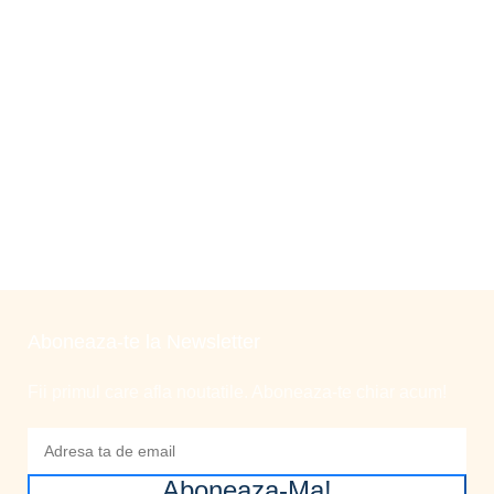
Aboneaza-te la Newsletter
Fii primul care afla noutatile. Aboneaza-te chiar acum!
Aboneaza-Ma!