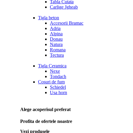
Tabla Cutata
Carlige Jgheab
Tigla beton
Accesorii Bramac
Adria
Alpina
Donau
Natura
Romana
Tectura
Tigla Ceramica
Nexe
Tondach
Cosuri de fum
Schiedel
Usa horn
Alege acoperisul preferat
Profita de ofertele noastre
Vezi produsele