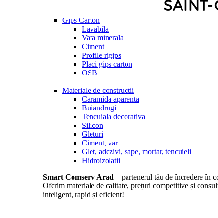
Gips Carton
Lavabila
Vata minerala
Ciment
Profile rigips
Placi gips carton
OSB
Materiale de constructii
Caramida aparenta
Buiandrugi
Tencuiala decorativa
Silicon
Gleturi
Ciment, var
Glet, adezivi, sape, mortar, tencuieli
Hidroizolatii
Smart Comserv Arad
– partenerul tău de încredere în co
Oferim materiale de calitate, prețuri competitive și consul
inteligent, rapid și eficient!