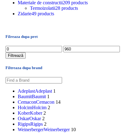
Materiale de constructii
209 products
Termoizolatii
28 products
Zidarie
49 products
Filreaza dupa pret
Filtrează
Filtreaza dupa brand
Adeplast
Adeplast
1
Baumit
Baumit
1
Cemacon
Cemacon
14
Holcim
Holcim
2
Kober
Kober
2
Oskar
Oskar
2
Rigips
Rigips
2
Weinerberger
Weinerberger
10