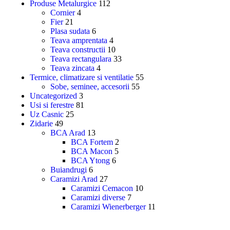
Produse Metalurgice
112
Cornier
4
Fier
21
Plasa sudata
6
Teava amprentata
4
Teava constructii
10
Teava rectangulara
33
Teava zincata
4
Termice, climatizare si ventilatie
55
Sobe, seminee, accesorii
55
Uncategorized
3
Usi si ferestre
81
Uz Casnic
25
Zidarie
49
BCA Arad
13
BCA Fortem
2
BCA Macon
5
BCA Ytong
6
Buiandrugi
6
Caramizi Arad
27
Caramizi Cemacon
10
Caramizi diverse
7
Caramizi Wienerberger
11