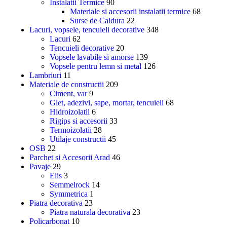
Instalatii Termice
90
Materiale si accesorii instalatii termice
68
Surse de Caldura
22
Lacuri, vopsele, tencuieli decorative
348
Lacuri
62
Tencuieli decorative
20
Vopsele lavabile si amorse
139
Vopsele pentru lemn si metal
126
Lambriuri
11
Materiale de constructii
209
Ciment, var
9
Glet, adezivi, sape, mortar, tencuieli
68
Hidroizolatii
6
Rigips si accesorii
33
Termoizolatii
28
Utilaje constructii
45
OSB
22
Parchet si Accesorii Arad
46
Pavaje
29
Elis
3
Semmelrock
14
Symmetrica
1
Piatra decorativa
23
Piatra naturala decorativa
23
Policarbonat
10