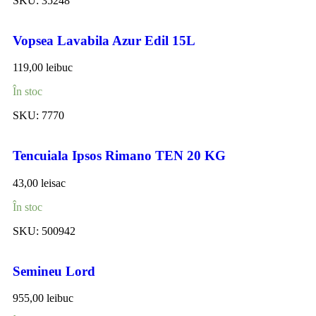
SKU:
35248
Vopsea Lavabila Azur Edil 15L
119,00
lei
buc
În stoc
SKU:
7770
Tencuiala Ipsos Rimano TEN 20 KG
43,00
lei
sac
În stoc
SKU:
500942
Semineu Lord
955,00
lei
buc