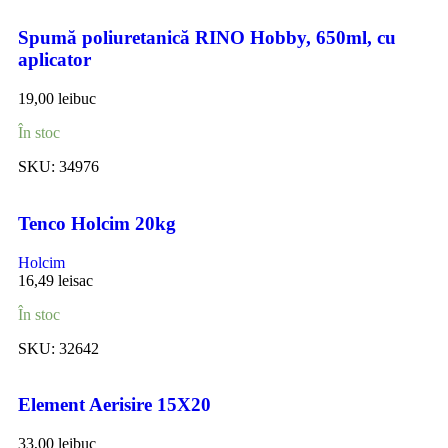
Spumă poliuretanică RINO Hobby, 650ml, cu
aplicator
19,00
lei
buc
În stoc
SKU:
34976
Tenco Holcim 20kg
Holcim
16,49
lei
sac
În stoc
SKU:
32642
Element Aerisire 15X20
33,00
lei
buc