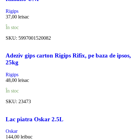
Rigips
37,00
lei
sac
În stoc
SKU:
5997001520082
Adeziv gips carton Rigips Rifix, pe baza de ipsos,
25kg
Rigips
48,00
lei
sac
În stoc
SKU:
23473
Lac piatra Oskar 2.5L
Oskar
144,00
lei
buc