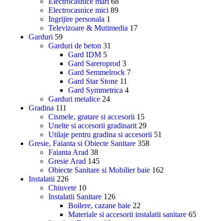
Electrocasnice mari
68
Electrocasnice mici
89
Ingrijire personala
1
Televizoare & Mutimedia
17
Garduri
59
Garduri de beton
31
Gard IDM
5
Gard Sareroprod
3
Gard Semmelrock
7
Gard Star Stone
11
Gard Symmetrica
4
Garduri metalice
24
Gradina
111
Cismele, gratare si accesorii
15
Unelte si accesorii gradinarit
29
Utilaje pentru gradina si accesorii
51
Gresie, Faianta si Obiecte Sanitare
358
Faianta Arad
38
Gresie Arad
145
Obiecte Sanitare si Mobilier baie
162
Instalatii
226
Chiuvete
10
Instalatii Sanitare
126
Boilere, cazane baie
22
Materiale si accesorii instalatii sanitare
65