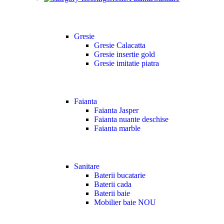
Gresie
Gresie Calacatta
Gresie insertie gold
Gresie imitatie piatra
Faianta
Faianta Jasper
Faianta nuante deschise
Faianta marble
Sanitare
Baterii bucatarie
Baterii cada
Baterii baie
Mobilier baie
NOU