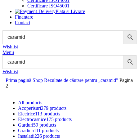
Certificare ISO14001
Certificare ISO45001
Plata si Livrare
Finantare
Contact
Wishlist
Menu
Wishlist
Prima pagină
Shop
Rezultate de căutare pentru „caramid”
Pagina
2
All
products
Acoperisuri
279 products
Electrice
113 products
Electrocasnice
175 products
Garduri
59 products
Gradina
111 products
Instalatii
226 products