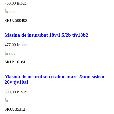
750,00
lei
buc
În stoc
SKU:
500498
Masina de insurubat 18v/1.5/2b tfv18b2
477,00
lei
buc
În stoc
SKU:
16184
Masina de insurubat cu alimentare 25nm sistem
20v tjv10al
399,00
lei
buc
În stoc
SKU:
35312