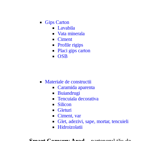
Gips Carton
Lavabila
Vata minerala
Ciment
Profile rigips
Placi gips carton
OSB
Materiale de constructii
Caramida aparenta
Buiandrugi
Tencuiala decorativa
Silicon
Gleturi
Ciment, var
Glet, adezivi, sape, mortar, tencuieli
Hidroizolatii
Smart Comserv Arad
– partenerul tău de