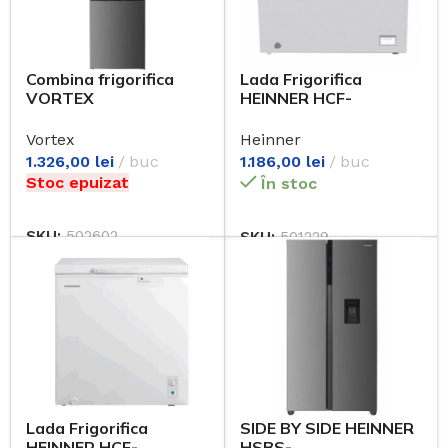
Combina frigorifica
Lada Frigorifica
VORTEX
HEINNER HCF-
CBFVK27SSV01H, 262
HM246CSE++
l, H 180 cm, Clasa E,
Vortex
Heinner
argintiu
1.326,00
lei
buc
1.186,00
lei
buc
Stoc epuizat
În stoc
SKU:
502602
SKU:
501229
Lada Frigorifica
SIDE BY SIDE HEINNER
HEINNER HCF-
HSBS-