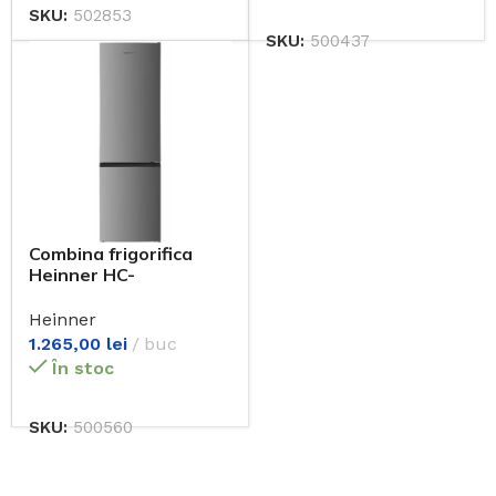
SKU:
502853
SKU:
500437
Combina frigorifica
Heinner HC-
HM262XE++
Heinner
1.265,00
lei
buc
În stoc
SKU:
500560