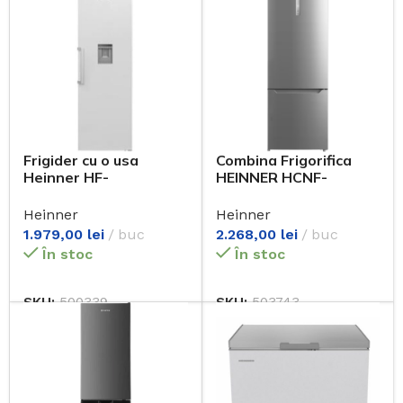
Frigider cu o usa
Combina Frigorifica
Heinner HF-
HEINNER HCNF-
401NFWDE++
M435INVXE++
Heinner
Heinner
1.979,00
lei
buc
2.268,00
lei
buc
În stoc
În stoc
SKU:
500339
SKU:
503743