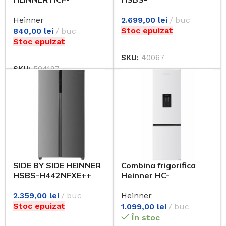
M198INVCE++
HM529NFXWDE++ cu
dozator
Heinner
2.699,00
lei
buc
Stoc epuizat
840,00
lei
buc
Stoc epuizat
SKU:
40067
SKU:
504197
SIDE BY SIDE HEINNER
Combina frigorifica
HSBS-H442NFXE++
Heinner HC-
fara dozator
HM260WDE++
2.359,00
lei
buc
Heinner
Stoc epuizat
1.099,00
lei
buc
În stoc