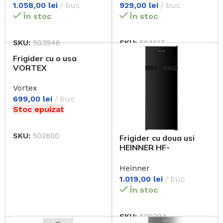
929,00
lei
buc
1.058,00
lei
buc
În stoc
În stoc
SKU:
504123
SKU:
503946
Frigider cu o usa
VORTEX
VD8SWH02M, 80 l, H
85 cm, Clasa E, alb
Vortex
699,00
lei
buc
Stoc epuizat
SKU:
502600
Frigider cu doua usi
HEINNER HF-
H2206BKE++
Heinner
1.019,00
lei
buc
În stoc
SKU:
500394