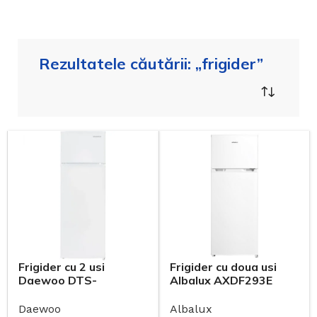
Rezultatele căutării: „frigider”
Frigider cu 2 usi
Frigider cu doua usi
Daewoo DTS-
Albalux AXDF293E
240MEW, 235 l, Static,
Alb, Clasa E
Albalux
Daewoo