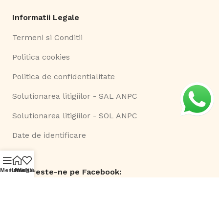
Informatii Legale
Termeni si Conditii
Politica cookies
Politica de confidentialitate
Solutionarea litigiilor - SAL ANPC
Solutionarea litigiilor - SOL ANPC
Date de identificare
Urmareste-ne pe Facebook:
Menu
Home
Navigare Waze
Wishlist
©
Smart Comserv 2026 | Toate drepturile rezervate