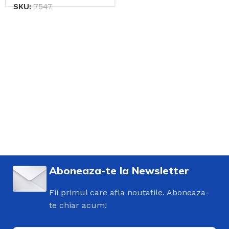
SKU:
7547
Aboneaza-te la Newsletter
Fii primul care afla noutatile. Aboneaza-
te chiar acum!